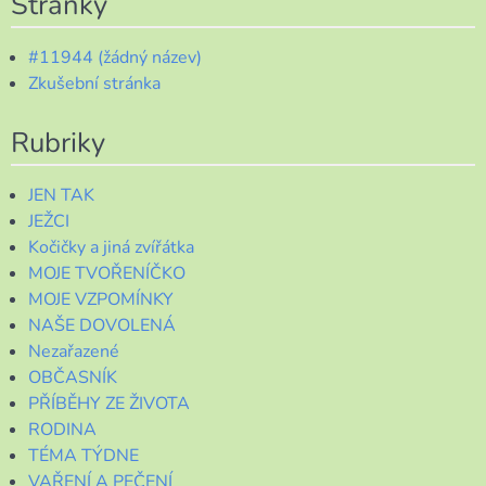
Stránky
#11944 (žádný název)
Zkušební stránka
Rubriky
JEN TAK
JEŽCI
Kočičky a jiná zvířátka
MOJE TVOŘENÍČKO
MOJE VZPOMÍNKY
NAŠE DOVOLENÁ
Nezařazené
OBČASNÍK
PŘÍBĚHY ZE ŽIVOTA
RODINA
TÉMA TÝDNE
VAŘENÍ A PEČENÍ