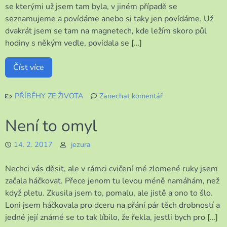
se kterými už jsem tam byla, v jiném případě se
seznamujeme a povídáme anebo si taky jen povídáme. Už
dvakrát jsem se tam na magnetech, kde ležím skoro půl
hodiny s někým vedle, povídala se […]
Číst více
PŘÍBĚHY ZE ŽIVOTA
Zanechat komentář
k
Povídání
Není to omyl
a
seznamování
14. 2. 2017
jezura
Nechci vás děsit, ale v rámci cvičení mé zlomené ruky jsem
začala háčkovat. Přece jenom tu levou méně namáhám, než
když pletu. Zkusila jsem to, pomalu, ale jistě a ono to šlo.
Loni jsem háčkovala pro dceru na přání pár těch drobností a
jedné její známé se to tak líbilo, že řekla, jestli bych pro […]