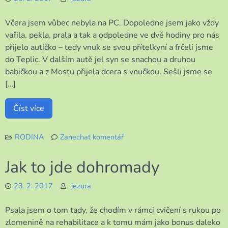
kočiček?
Včera jsem vůbec nebyla na PC. Dopoledne jsem jako vždy
vařila, pekla, prala a tak a odpoledne ve dvě hodiny pro nás
přijelo autíčko – tedy vnuk se svou přítelkyní a frčeli jsme
do Teplic. V dalším autě jel syn se snachou a druhou
babičkou a z Mostu přijela dcera s vnučkou. Sešli jsme se
[…]
Číst více
RODINA
Zanechat komentář
k
Super
Jak to jde dohromady
sobota
23. 2. 2017
jezura
Psala jsem o tom tady, že chodím v rámci cvičení s rukou po
zlomenině na rehabilitace a k tomu mám jako bonus daleko