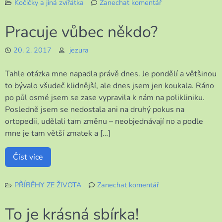
Kočičky a jiná zvířátka
Zanechat komentář
k
Malé
Pracuje vůbec někdo?
Satáně
20. 2. 2017
jezura
Tahle otázka mne napadla právě dnes. Je pondělí a většinou
to bývalo všudeč klidnější, ale dnes jsem jen koukala. Ráno
po půl osmé jsem se zase vypravila k nám na polikliniku.
Posledně jsem se nedostala ani na druhý pokus na
ortopedii, udělali tam změnu – neobjednávají no a podle
mne je tam větší zmatek a […]
Číst více
PŘÍBĚHY ZE ŽIVOTA
Zanechat komentář
k
Pracuje
To je krásná sbírka!
vůbec