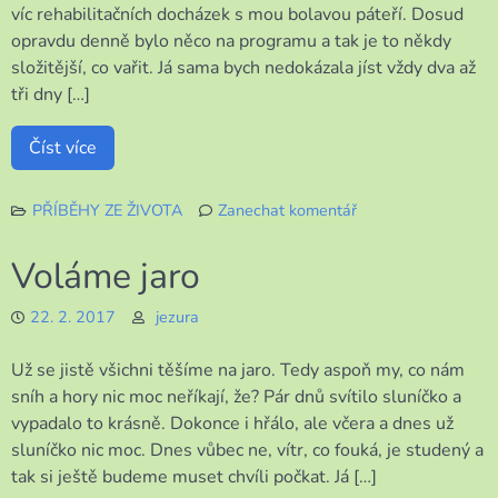
víc rehabilitačních docházek s mou bolavou páteří. Dosud
opravdu denně bylo něco na programu a tak je to někdy
složitější, co vařit. Já sama bych nedokázala jíst vždy dva až
tři dny […]
Číst více
PŘÍBĚHY ZE ŽIVOTA
Zanechat komentář
k
Jak
Voláme jaro
to
jde
22. 2. 2017
jezura
dohromady
Už se jistě všichni těšíme na jaro. Tedy aspoň my, co nám
sníh a hory nic moc neříkají, že? Pár dnů svítilo sluníčko a
vypadalo to krásně. Dokonce i hřálo, ale včera a dnes už
sluníčko nic moc. Dnes vůbec ne, vítr, co fouká, je studený a
tak si ještě budeme muset chvíli počkat. Já […]