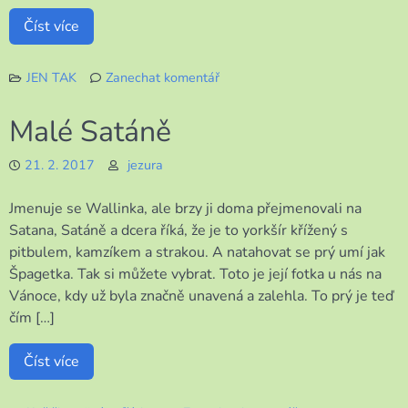
Číst více
JEN TAK
Zanechat komentář
k
Voláme
Malé Satáně
jaro
21. 2. 2017
jezura
Jmenuje se Wallinka, ale brzy ji doma přejmenovali na
Satana, Satáně a dcera říká, že je to yorkšír křížený s
pitbulem, kamzíkem a strakou. A natahovat se prý umí jak
Špagetka. Tak si můžete vybrat. Toto je její fotka u nás na
Vánoce, kdy už byla značně unavená a zalehla. To prý je teď
čím […]
Číst více