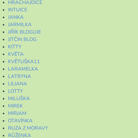
HRACHAJDICE
INTUICE
JANKA
JARMILKA
JIŘÍK BLOGUJE
JITČIN BLOG
KITTY
KVĚTA
KVĚTUŠKA11
LARAMELKA
LATRYNA
LILIANA
LOTTY
MILUŠKA
MIREK
MIRJAM
OTAVÍNKA
RUZA Z MORAVY
RŮŽENKA