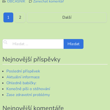
OBČASNÍK
Zanechat komentář
k
Po
delší
1
2
Další
době
OBČASNÍK
Nejnovější příspěvky
Poslední příspěvek
Aktuální informace
Ohledně babičky:
Konečně píši o stěhování
Zase zdravotní problémy
Nejnovější komentáře