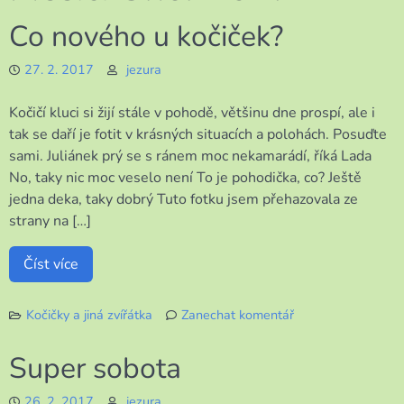
Co nového u kočiček?
27. 2. 2017
jezura
Kočičí kluci si žijí stále v pohodě, většinu dne prospí, ale i
tak se daří je fotit v krásných situacích a polohách. Posuďte
sami. Juliánek prý se s ránem moc nekamarádí, říká Lada
No, taky nic moc veselo není To je pohodička, co? Ještě
jedna deka, taky dobrý Tuto fotku jsem přehazovala ze
strany na […]
Číst více
Kočičky a jiná zvířátka
Zanechat komentář
k
Co
Super sobota
nového
u
26. 2. 2017
jezura