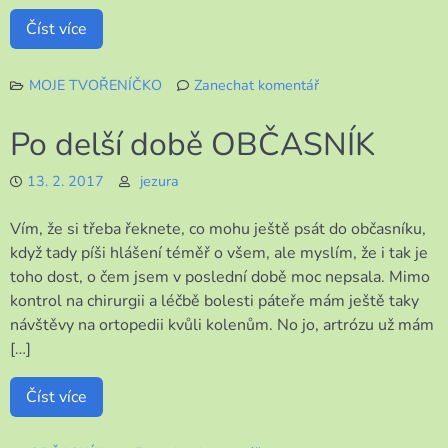
Číst více
MOJE TVOŘENÍČKO
Zanechat komentář
k
Není
Po delší době OBČASNÍK
to
omyl
13. 2. 2017
jezura
Vím, že si třeba řeknete, co mohu ještě psát do občasníku,
když tady píši hlášení téměř o všem, ale myslím, že i tak je
toho dost, o čem jsem v poslední době moc nepsala. Mimo
kontrol na chirurgii a léčbě bolesti páteře mám ještě taky
návštěvy na ortopedii kvůli kolenům. No jo, artrózu už mám
[…]
Číst více