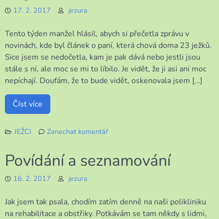
někdo?
17. 2. 2017
jezura
Tento týden manžel hlásil, abych si přečetla zprávu v
novinách, kde byl článek o paní, která chová doma 23 ježků.
Sice jsem se nedočetla, kam je pak dává nebo jestli jsou
stále s ní, ale moc se mi to líbilo. Je vidět, že ji asi ani moc
nepíchají. Doufám, že to bude vidět, oskenovala jsem […]
Číst více
JEŽCI
Zanechat komentář
k
To
Povídání a seznamování
je
krásná
16. 2. 2017
jezura
sbírka!
Jak jsem tak psala, chodím zatím denně na naši polikliniku
na rehabilitace a obstřiky. Potkávám se tam někdy s lidmi,