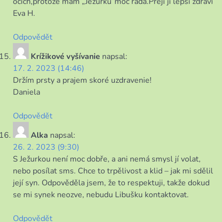
očích,protože mám „Ježurku“moc ráda.Přeji jí lepší zdraví
Eva H.
Odpovědět
Krížikové vyšívanie
napsal:
17. 2. 2023 (14:46)
Držím prsty a prajem skoré uzdravenie!
Daniela
Odpovědět
Alka
napsal:
26. 2. 2023 (9:30)
S Ježurkou není moc dobře, a ani nemá smysl jí volat,
nebo posílat sms. Chce to trpělivost a klid – jak mi sdělil
její syn. Odpověděla jsem, že to respektuji, takže dokud
se mi synek neozve, nebudu Libušku kontaktovat.
Odpovědět