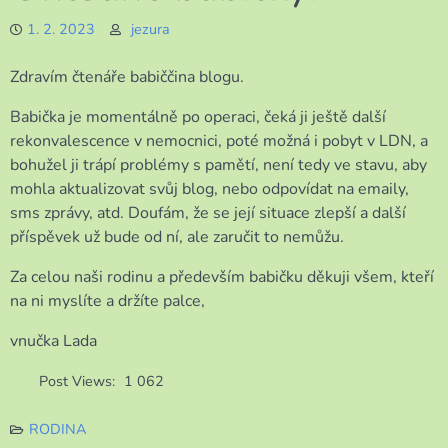
1. 2. 2023
jezura
Zdravím čtenáře babiččina blogu.
Babička je momentálně po operaci, čeká ji ještě další
rekonvalescence v nemocnici, poté možná i pobyt v LDN, a
bohužel ji trápí problémy s pamětí, není tedy ve stavu, aby
mohla aktualizovat svůj blog, nebo odpovídat na emaily,
sms zprávy, atd. Doufám, že se její situace zlepší a další
příspěvek už bude od ní, ale zaručit to nemůžu.
Za celou naši rodinu a především babičku děkuji všem, kteří
na ni myslíte a držíte palce,
vnučka Lada
Post Views:
1 062
RODINA