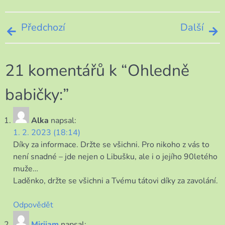
Navigace
Předchozí
Další
pro
21 komentářů k “
Ohledně
příspěvek
babičky:
”
Alka
napsal:
1. 2. 2023 (18:14)
Díky za informace. Držte se všichni. Pro nikoho z vás to
není snadné – jde nejen o Libušku, ale i o jejího 90letého
muže…
Laděnko, držte se všichni a Tvému tátovi díky za zavolání.
Odpovědět
Mirijam
napsal: