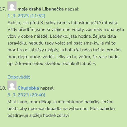
moje drahá Libunečka
napsal:
1. 3. 2023 (11:52)
Ach jo, cca před 3 týdny jsem s Libuškou ještě mluvila.
Vždy předtím jsme si vzájemně volaly, zasmály a ona byla
vždy v dobré náladě. Laděnko, jste hodná, že jste dala
zprávičku, nebudu tedy volat ani psát sms-ky, je mi to
moc líto a i slzičky ukáply, já bohužel něco tušila, prosím
moc, dejte občas vědět. Díky za to, věřím, že zase bude
líp. Zdravím celou skvělou rodinku!! Libuš F,
Odpovědět
Chudobka
napsal:
5. 3. 2023 (20:40)
Milá Lado, moc děkuji za info ohledně babičky. Držím
pěsti, aby operace dopadla na výbornou. Moc babičku
pozdravuji a pžeji hodně zdraví