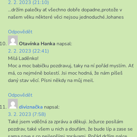
2. 2. 2023 (21:10)
…držím palečky ať všechno dobře dopadne,protože v
našem věku některé věci nejsou jednoduché.Johanes
Odpovědět
Otavínka Hanka
napsal:
2. 2. 2023 (22:41)
Milá Laděnko!
Moc a moc babičku pozdravuj, taky na ní pořád myslím. Ať
má, co nejméně bolestí. Jsi moc hodná, že nám píšeš
daný stav věcí. Písni někdy na můj meil.
Odpovědět
diviznačka
napsal:
3. 2. 2023 (7:58)
Také jsem vděčná za zprávu a děkuji. Ježurce posílám
pozdrav, také všem u nich a doufám, že bude líp a zase se
sama ozve s co nejlepšími zprávami. Pořád držím palce