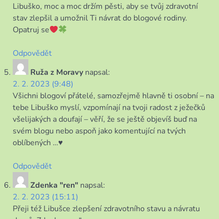
Libuško, moc a moc držím pěsti, aby se tvůj zdravotní
stav zlepšil a umožnil Ti návrat do blogové rodiny.
Opatruj se
Odpovědět
Ruža z Moravy
napsal:
2. 2. 2023 (9:48)
Všichni blogoví přátelé, samozřejmě hlavně ti osobní – na
tebe Libuško myslí, vzpomínají na tvoji radost z ježečků
všelijakých a doufají – věří, že se ještě objevíš buď na
svém blogu nebo aspoň jako komentující na tvých
oblíbených …♥
Odpovědět
Zdenka "ren"
napsal:
2. 2. 2023 (15:11)
Přeji též Libušce zlepšení zdravotního stavu a návratu