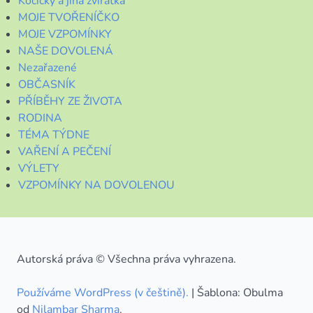
Kočičky a jiná zvířátka
MOJE TVOŘENÍČKO
MOJE VZPOMÍNKY
NAŠE DOVOLENÁ
Nezařazené
OBČASNÍK
PŘÍBĚHY ZE ŽIVOTA
RODINA
TÉMA TÝDNE
VAŘENÍ A PEČENÍ
VÝLETY
VZPOMÍNKY NA DOVOLENOU
Autorská práva © Všechna práva vyhrazena.
Používáme WordPress (v češtině).
|
Šablona: Obulma
od
Nilambar Sharma
.