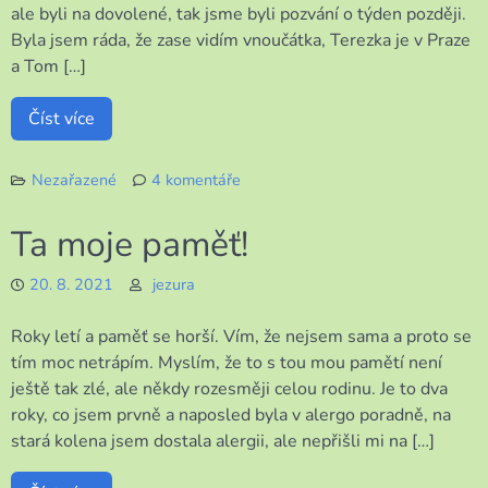
ale byli na dovolené, tak jsme byli pozvání o týden později.
Byla jsem ráda, že zase vidím vnoučátka, Terezka je v Praze
a Tom […]
Číst více
Nezařazené
4 komentáře
u
textu
Ta moje paměť!
s
názvem
20. 8. 2021
jezura
Milé
setkání
Roky letí a paměť se horší. Vím, že nejsem sama a proto se
vždy
potěší
tím moc netrápím. Myslím, že to s tou mou pamětí není
ještě tak zlé, ale někdy rozesměji celou rodinu. Je to dva
roky, co jsem prvně a naposled byla v alergo poradně, na
stará kolena jsem dostala alergii, ale nepřišli mi na […]