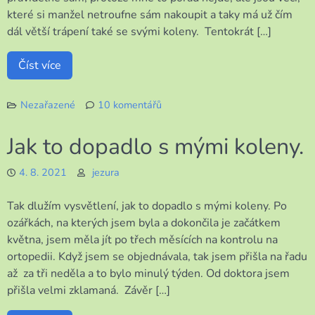
které si manžel netroufne sám nakoupit a taky má už čím
dál větší trápení také se svými koleny. Tentokrát […]
Číst více
Nezařazené
10 komentářů
u
textu
Jak to dopadlo s mými koleny.
s
názvem
4. 8. 2021
jezura
Můj
včerejší
Tak dlužím vysvětlení, jak to dopadlo s mými koleny. Po
den
ozářkách, na kterých jsem byla a dokončila je začátkem
května, jsem měla jít po třech měsících na kontrolu na
ortopedii. Když jsem se objednávala, tak jsem přišla na řadu
až za tři neděla a to bylo minulý týden. Od doktora jsem
přišla velmi zklamaná. Závěr […]