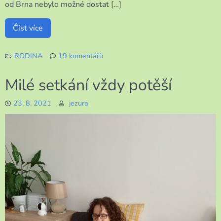
od Brna nebylo možné dostat […]
Číst více
RODINA
19 komentářů
u
textu
Milé setkání vždy potěší
s
názvem
23. 8. 2021
jezura
Výročí