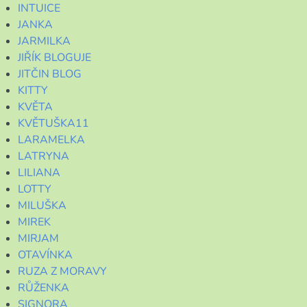
INTUICE
JANKA
JARMILKA
JIŘÍK BLOGUJE
JITČIN BLOG
KITTY
KVĚTA
KVĚTUŠKA11
LARAMELKA
LATRYNA
LILIANA
LOTTY
MILUŠKA
MIREK
MIRJAM
OTAVÍNKA
RUZA Z MORAVY
RŮŽENKA
SIGNORA