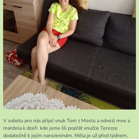
V sobotu pro nás přijel vnuk Tom z Mostu a odvezl mne a
manžela k dceři. kde jsme šli popřát vnučce Terezce
dodatečně k jejím narozeninám. Měla je už před týdnem,