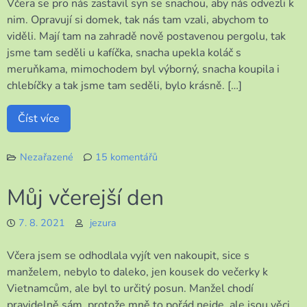
Včera se pro nás zastavil syn se snachou, aby nás odvezli k
nim. Opravují si domek, tak nás tam vzali, abychom to
viděli. Mají tam na zahradě nově postavenou pergolu, tak
jsme tam seděli u kafíčka, snacha upekla koláč s
meruňkama, mimochodem byl výborný, snacha koupila i
chlebíčky a tak jsme tam seděli, bylo krásně. […]
Číst více
Nezařazené
15 komentářů
u
textu
Můj včerejší den
s
názvem
7. 8. 2021
jezura
Další
hezký
Včera jsem se odhodlala vyjít ven nakoupit, sice s
den
manželem, nebylo to daleko, jen kousek do večerky k
Vietnamcům, ale byl to určitý posun. Manžel chodí
pravidelně sám, protože mně to pořád nejde, ale jsou věci,