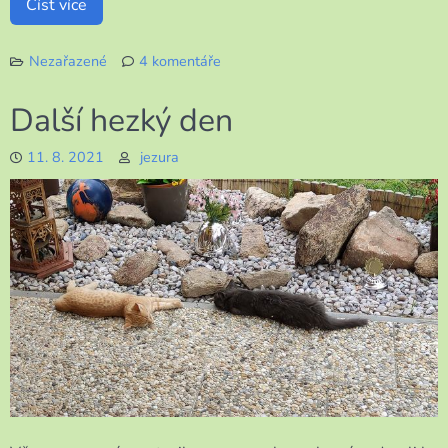
Číst více
Nezařazené
4 komentáře
u
textu
Další hezký den
s
názvem
11. 8. 2021
jezura
Ta
moje
paměť!