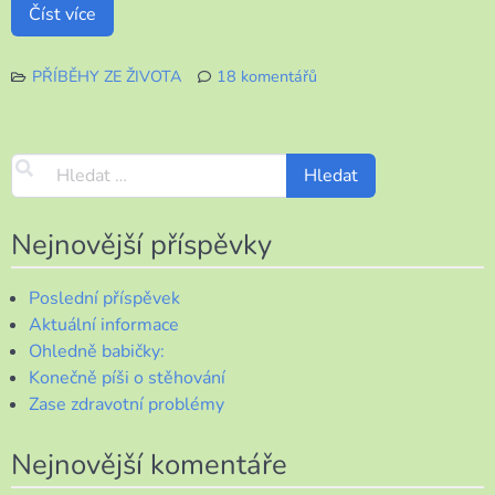
Číst více
PŘÍBĚHY ZE ŽIVOTA
18 komentářů
u
textu
s
názvem
Jak
to
dopadlo
Nejnovější příspěvky
s
mými
Poslední příspěvek
koleny.
Aktuální informace
Ohledně babičky:
Konečně píši o stěhování
Zase zdravotní problémy
Nejnovější komentáře