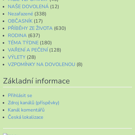
NAŠE DOVOLENÁ
(12)
Nezařazené
(338)
OBČASNÍK
(17)
PŘÍBĚHY ZE ŽIVOTA
(630)
RODINA
(637)
TÉMA TÝDNE
(180)
VAŘENÍ A PEČENÍ
(128)
VÝLETY
(28)
VZPOMÍNKY NA DOVOLENOU
(8)
Základní informace
Přihlásit se
Zdroj kanálů (příspěvky)
Kanál komentářů
Česká lokalizace