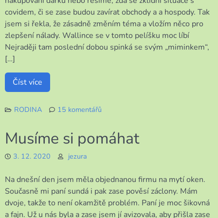
nakupování dárků nebo řešíme, zda se zklidní situace s
covidem, či se zase budou zavírat obchody a a hospody. Tak
jsem si řekla, že zásadně změním téma a vložím něco pro
zlepšení nálady. Wallince se v tomto pelíšku moc líbí
Nejraději tam poslední dobou spinká se svým „miminkem“,
[…]
Číst více
RODINA
15 komentářů
u
textu
Musíme si pomáhat
s
názvem
3. 12. 2020
jezura
Pro
dobrou
Na dnešní den jsem měla objednanou firmu na mytí oken.
náladu
Současně mi paní sundá i pak zase pověsí záclony. Mám
dvoje, takže to není okamžitě problém. Paní je moc šikovná
a fajn. Už u nás byla a zase jsem jí avizovala, aby přišla zase