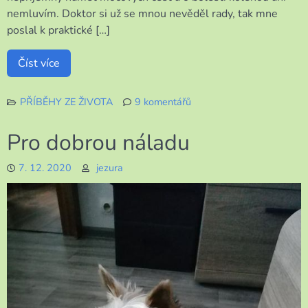
nemluvím. Doktor si už se mnou nevěděl rady, tak mne
poslal k praktické […]
Číst více
PŘÍBĚHY ZE ŽIVOTA
9 komentářů
u
textu
Pro dobrou náladu
s
názvem
7. 12. 2020
jezura
Adventní
doba
a
já