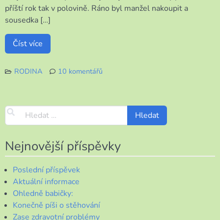
příští rok tak v polovině. Ráno byl manžel nakoupit a
sousedka […]
Číst více
RODINA
10 komentářů
u
textu
s
názvem
Musíme
si
pomáhat
Nejnovější příspěvky
Poslední příspěvek
Aktuální informace
Ohledně babičky:
Konečně píši o stěhování
Zase zdravotní problémy