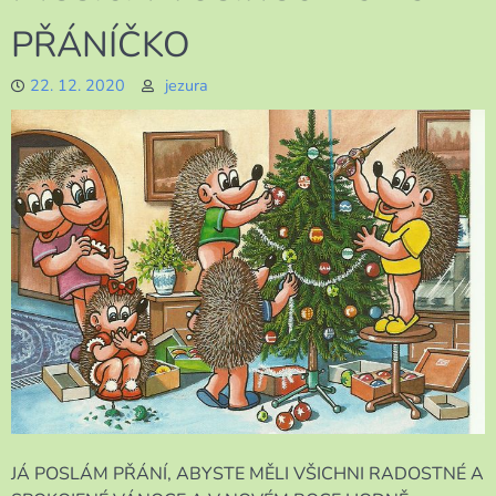
PŘÁNÍČKO
22. 12. 2020
jezura
JÁ POSLÁM PŘÁNÍ, ABYSTE MĚLI VŠICHNI RADOSTNÉ A