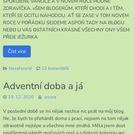
SPOKOJENÉ VÁNOCE A V NOVÉM ROCE HODNĚ
ZDRAVÍČKA. vŠEM BLOGERŮM, KTEŘÍ CHODÍ A I TĚM,
KTEŘÍ SE OCITLI NÁHODOU. AŤ SE ZASE V TOM NOVÉM
ROCE V POŘÁDKU SEJDEME ASPOŇ TADY NA BLOGU
NEBO U VÁS OSTATNÍCH.KRÁSNÉ VŠECHNY DNY VŠEM
PŘEJE JEŽURKA
Číst více
Nezařazené
22 komentářů
u
textu
Adventní doba a já
s
názvem
19. 12. 2020
jezura
PŘÁNÍČKO
V poslední době se mi nějak nechce nic psát na můj blog.
Ne, že bych to přeháněl doma s prací, nejsem na tom nějak
zdravotně nejlépe a všechno mne zmáhá. Měla jsem dost
nepříjemný námět močových cest a o bolesti kolenou ani