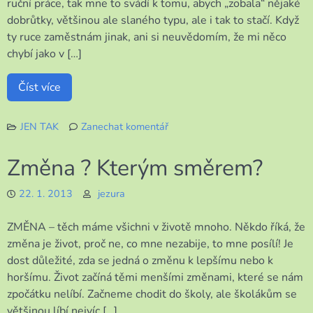
ruční práce, tak mne to svádí k tomu, abych „zobala“ nějaké
dobrůtky, většinou ale slaného typu, ale i tak to stačí. Když
ty ruce zaměstnám jinak, ani si neuvědomím, že mi něco
chybí jako v […]
Číst více
JEN TAK
Zanechat komentář
k
Hračička
Změna ? Kterým směrem?
22. 1. 2013
jezura
ZMĚNA – těch máme všichni v životě mnoho. Někdo říká, že
změna je život, proč ne, co mne nezabije, to mne posílí! Je
dost důležité, zda se jedná o změnu k lepšímu nebo k
horšímu. Život začíná těmi menšími změnami, které se nám
zpočátku nelíbí. Začneme chodit do školy, ale školákům se
většinou líbí nejvíc […]