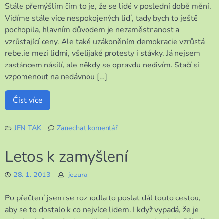
Stále přemýšlím čím to je, že se lidé v poslední době mění.
Vidíme stále více nespokojených lidí, tady bych to ještě
pochopila, hlavním důvodem je nezaměstnanost a
vzrůstající ceny. Ale také uzákoněním demokracie vzrůstá
rebelie mezi lidmi, všelijaké protesty i stávky. Já nejsem
zastáncem násilí, ale někdy se opravdu nedivím. Stačí si
vzpomenout na nedávnou […]
Číst více
JEN TAK
Zanechat komentář
k
Nespokojenost,
Letos k zamyšlení
rebelie,
sebevraždy
28. 1. 2013
jezura
Po přečtení jsem se rozhodla to poslat dál touto cestou,
aby se to dostalo k co nejvíce lidem. I když vypadá, že je