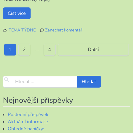
Číst více
TÉMA TÝDNE
Zanechat komentář
k
Změna
?
1
2
…
4
Další
Kterým
směrem?
Nejnovější příspěvky
Poslední příspěvek
Aktuální informace
Ohledně babičky: