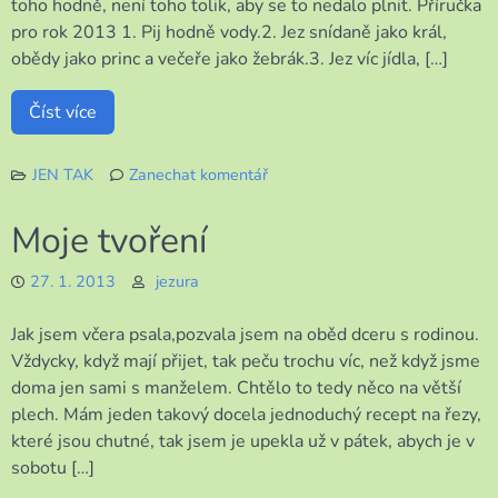
toho hodně, není toho tolik, aby se to nedalo plnit. Příručka
pro rok 2013 1. Pij hodně vody.2. Jez snídaně jako král,
obědy jako princ a večeře jako žebrák.3. Jez víc jídla, […]
Číst více
JEN TAK
Zanechat komentář
k
Letos
Moje tvoření
k
zamyšlení
27. 1. 2013
jezura
Jak jsem včera psala,pozvala jsem na oběd dceru s rodinou.
Vždycky, když mají přijet, tak peču trochu víc, než když jsme
doma jen sami s manželem. Chtělo to tedy něco na větší
plech. Mám jeden takový docela jednoduchý recept na řezy,
které jsou chutné, tak jsem je upekla už v pátek, abych je v
sobotu […]