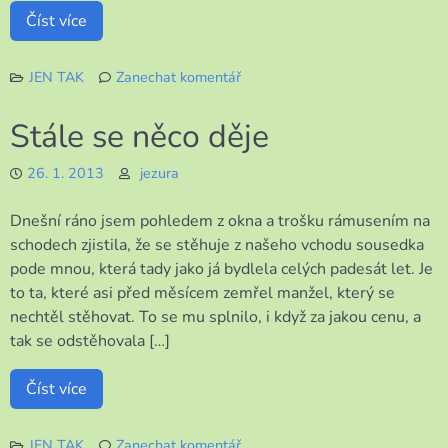
Číst více
JEN TAK
Zanechat komentář
k
Moje
Stále se něco děje
tvoření
26. 1. 2013
jezura
Dnešní ráno jsem pohledem z okna a trošku rámusením na
schodech zjistila, že se stěhuje z našeho vchodu sousedka
pode mnou, která tady jako já bydlela celých padesát let. Je
to ta, které asi před měsícem zemřel manžel, který se
nechtěl stěhovat. To se mu splnilo, i když za jakou cenu, a
tak se odstěhovala […]
Číst více
JEN TAK
Zanechat komentář