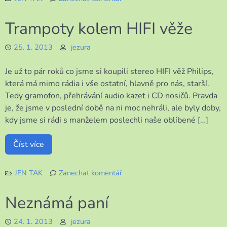
k
Stále
Trampoty kolem HIFI věže
se
něco
25. 1. 2013
jezura
děje
Je už to pár roků co jsme si koupili stereo HIFI věž Philips,
která má mimo rádia i vše ostatní, hlavně pro nás, starší.
Tedy gramofon, přehrávání audio kazet i CD nosičů. Pravda
je, že jsme v poslední době na ni moc nehráli, ale byly doby,
kdy jsme si rádi s manželem poslechli naše oblíbené […]
Číst více
JEN TAK
Zanechat komentář
k
Trampoty
Neznámá paní
kolem
HIFI
24. 1. 2013
jezura
věže