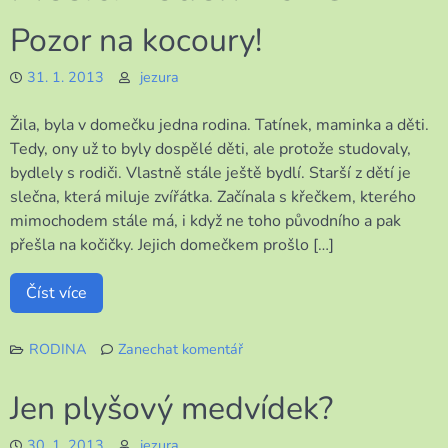
Pozor na kocoury!
31. 1. 2013
jezura
Žila, byla v domečku jedna rodina. Tatínek, maminka a děti.
Tedy, ony už to byly dospělé děti, ale protože studovaly,
bydlely s rodiči. Vlastně stále ještě bydlí. Starší z dětí je
slečna, která miluje zvířátka. Začínala s křečkem, kterého
mimochodem stále má, i když ne toho původního a pak
přešla na kočičky. Jejich domečkem prošlo […]
Číst více
RODINA
Zanechat komentář
k
Pozor
Jen plyšový medvídek?
na
kocoury!
30. 1. 2013
jezura