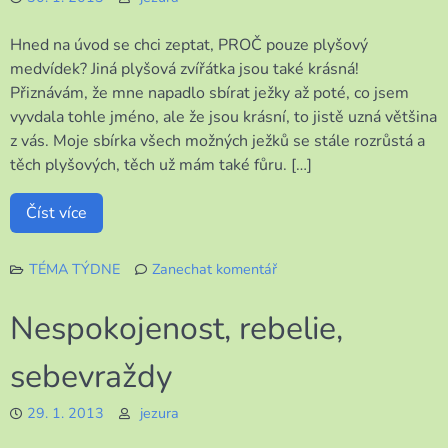
Hned na úvod se chci zeptat, PROČ pouze plyšový
medvídek? Jiná plyšová zvířátka jsou také krásná!
Přiznávám, že mne napadlo sbírat ježky až poté, co jsem
vyvdala tohle jméno, ale že jsou krásní, to jistě uzná většina
z vás. Moje sbírka všech možných ježků se stále rozrůstá a
těch plyšových, těch už mám také fůru. […]
Číst více
TÉMA TÝDNE
Zanechat komentář
k
Jen
Nespokojenost, rebelie,
plyšový
medvídek?
sebevraždy
29. 1. 2013
jezura