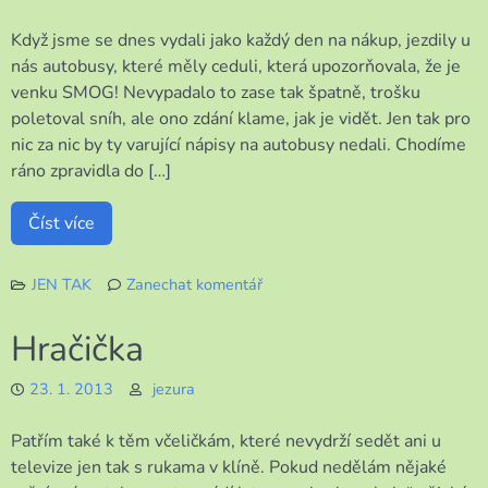
Když jsme se dnes vydali jako každý den na nákup, jezdily u
nás autobusy, které měly ceduli, která upozorňovala, že je
venku SMOG! Nevypadalo to zase tak špatně, trošku
poletoval sníh, ale ono zdání klame, jak je vidět. Jen tak pro
nic za nic by ty varující nápisy na autobusy nedali. Chodíme
ráno zpravidla do […]
Číst více
JEN TAK
Zanechat komentář
k
Neznámá
Hračička
paní
23. 1. 2013
jezura
Patřím také k těm včeličkám, které nevydrží sedět ani u
televize jen tak s rukama v klíně. Pokud nedělám nějaké