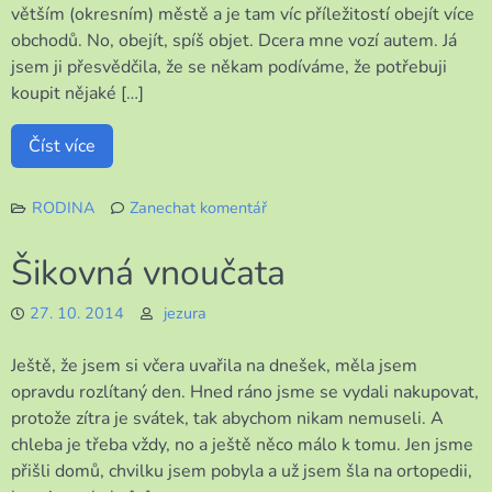
větším (okresním) městě a je tam víc příležitostí obejít více
obchodů. No, obejít, spíš objet. Dcera mne vozí autem. Já
jsem ji přesvědčila, že se někam podíváme, že potřebuji
koupit nějaké […]
Číst více
RODINA
Zanechat komentář
k
Dámská
Šikovná vnoučata
jízda
27. 10. 2014
jezura
Ještě, že jsem si včera uvařila na dnešek, měla jsem
opravdu rozlítaný den. Hned ráno jsme se vydali nakupovat,
protože zítra je svátek, tak abychom nikam nemuseli. A
chleba je třeba vždy, no a ještě něco málo k tomu. Jen jsme
přišli domů, chvilku jsem pobyla a už jsem šla na ortopedii,