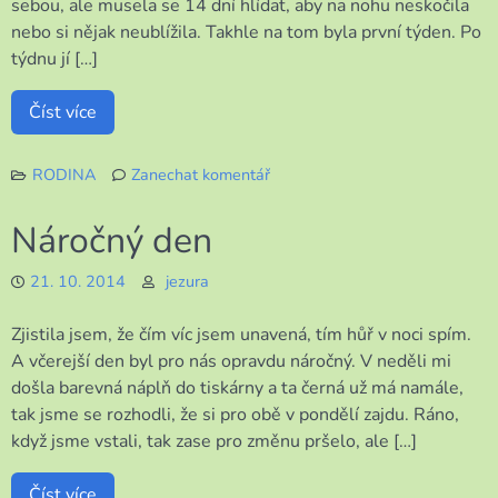
sebou, ale musela se 14 dní hlídat, aby na nohu neskočila
nebo si nějak neublížila. Takhle na tom byla první týden. Po
týdnu jí […]
Číst více
RODINA
Zanechat komentář
k
Znovu
Náročný den
o
„naší“
21. 10. 2014
jezura
Peggy
Zjistila jsem, že čím víc jsem unavená, tím hůř v noci spím.
A včerejší den byl pro nás opravdu náročný. V neděli mi
došla barevná náplň do tiskárny a ta černá už má namále,
tak jsme se rozhodli, že si pro obě v pondělí zajdu. Ráno,
když jsme vstali, tak zase pro změnu pršelo, ale […]
Číst více