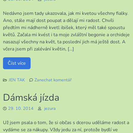
Nedávno jsem tady ukazovala, jak mi kvetou všechny fialky.
Ano, stále mají dost poupat a dělají mi radost. Chvíli
předtím mi nádherně kvetl ibišek, který měl také spoustu
květů. Začala mi kvést i ta moje zvláštní begonie a orchideje
nasazují všechny na květ, ta poslední jich má ještě dost. A
včera jsem při zalévání květin, […]
Číst více
JEN TAK
Zanechat komentář
k
Další
Dámská jízda
krásný
květ
29. 10. 2014
jezura
Už jsem psala o tom, že si občas s dcerou uděláme radost a
vydáme se za nákupy. Vždy jedu za ní, protože bydlí ve