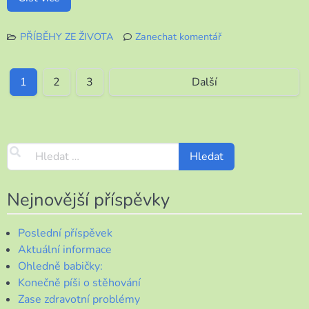
PŘÍBĚHY ZE ŽIVOTA
Zanechat komentář
k
Náročný
den
1
2
3
Další
Nejnovější příspěvky
Poslední příspěvek
Aktuální informace
Ohledně babičky:
Konečně píši o stěhování
Zase zdravotní problémy