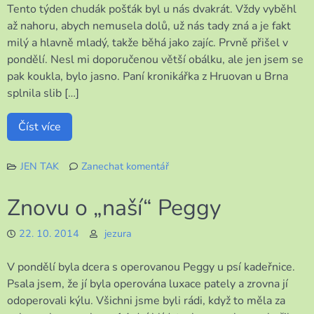
Tento týden chudák pošťák byl u nás dvakrát. Vždy vyběhl
až nahoru, abych nemusela dolů, už nás tady zná a je fakt
milý a hlavně mladý, takže běhá jako zajíc. Prvně přišel v
pondělí. Nesl mi doporučenou větší obálku, ale jen jsem se
pak koukla, bylo jasno. Paní kronikářka z Hruovan u Brna
splnila slib […]
Číst více
JEN TAK
Zanechat komentář
k
Pošta
Znovu o „naší“ Peggy
z
Moravy
22. 10. 2014
jezura
V pondělí byla dcera s operovanou Peggy u psí kadeřnice.
Psala jsem, že jí byla operována luxace pately a zrovna jí
odoperovali kýlu. Všichni jsme byli rádi, když to měla za