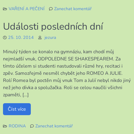
VAŘENÍ A PEČENÍ
Zanechat komentář
k
Jak
Události posledních dní
jsem
si
25. 10. 2014
jezura
dnes
vyhrála
Minulý týden se konalo na gymnáziu, kam chodí můj
nejmladší vnuk, ODPOLEDNE SE SHAKESPEAREM. Za
tímto účelem si studenti nastudovali různé hry, recitaci i
zpěv. Samozřejmě nesměl chybět jeho ROMEO A JULIE.
Rolí Romea byl poctěn můj vnuk Tom a Julií nebyl nikdo jiný
než jeho dívka a spolužačka. Roli se celou naučili všichni
zpaměti, […]
Číst více
RODINA
Zanechat komentář
k