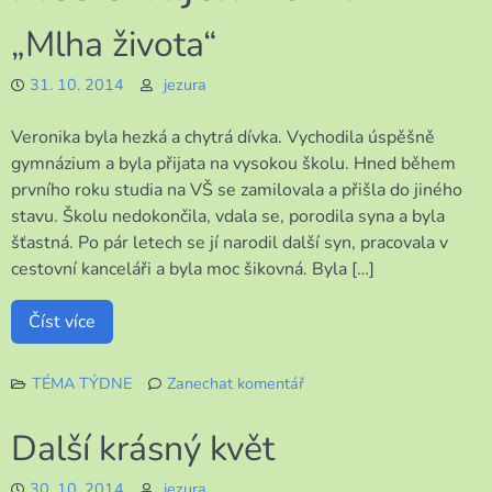
„Mlha života“
31. 10. 2014
jezura
Veronika byla hezká a chytrá dívka. Vychodila úspěšně
gymnázium a byla přijata na vysokou školu. Hned během
prvního roku studia na VŠ se zamilovala a přišla do jiného
stavu. Školu nedokončila, vdala se, porodila syna a byla
šťastná. Po pár letech se jí narodil další syn, pracovala v
cestovní kanceláři a byla moc šikovná. Byla […]
Číst více
TÉMA TÝDNE
Zanechat komentář
k
„Mlha
Další krásný květ
života“
30. 10. 2014
jezura