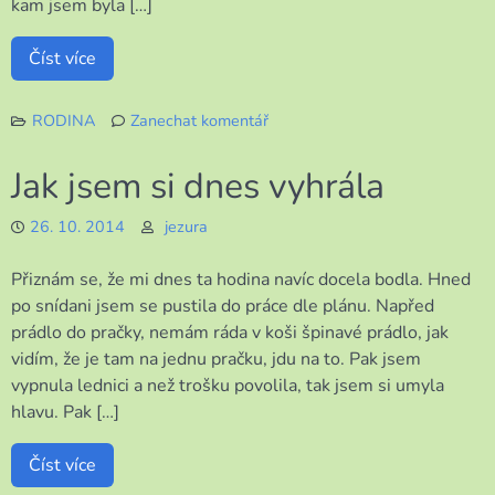
kam jsem byla […]
Číst více
RODINA
Zanechat komentář
k
Šikovná
Jak jsem si dnes vyhrála
vnoučata
26. 10. 2014
jezura
Přiznám se, že mi dnes ta hodina navíc docela bodla. Hned
po snídani jsem se pustila do práce dle plánu. Napřed
prádlo do pračky, nemám ráda v koši špinavé prádlo, jak
vidím, že je tam na jednu pračku, jdu na to. Pak jsem
vypnula lednici a než trošku povolila, tak jsem si umyla
hlavu. Pak […]
Číst více