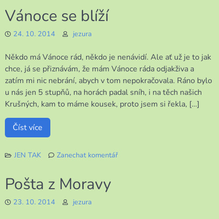
Události
Vánoce se blíží
posledních
dní
24. 10. 2014
jezura
Někdo má Vánoce rád, někdo je nenávidí. Ale ať už je to jak
chce, já se přiznávám, že mám Vánoce ráda odjakživa a
zatím mi nic nebrání, abych v tom nepokračovala. Ráno bylo
u nás jen 5 stupňů, na horách padal sníh, i na těch našich
Krušných, kam to máme kousek, proto jsem si řekla, […]
Číst více
JEN TAK
Zanechat komentář
k
Vánoce
Pošta z Moravy
se
blíží
23. 10. 2014
jezura