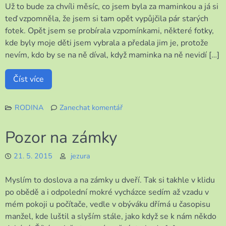
Už to bude za chvíli měsíc, co jsem byla za maminkou a já si
teď vzpomněla, že jsem si tam opět vypůjčila pár starých
fotek. Opět jsem se probírala vzpomínkami, některé fotky,
kde byly moje děti jsem vybrala a předala jim je, protože
nevím, kdo by se na ně díval, když maminka na ně nevidí […]
Číst více
RODINA
Zanechat komentář
k
Zapomenuté
Pozor na zámky
fotky
21. 5. 2015
jezura
Myslím to doslova a na zámky u dveří. Tak si takhle v klidu
po obědě a i odpolední mokré vycházce sedím až vzadu v
mém pokoji u počítače, vedle v obýváku dřímá u časopisu
manžel, kde luštil a slyším stále, jako když se k nám někdo