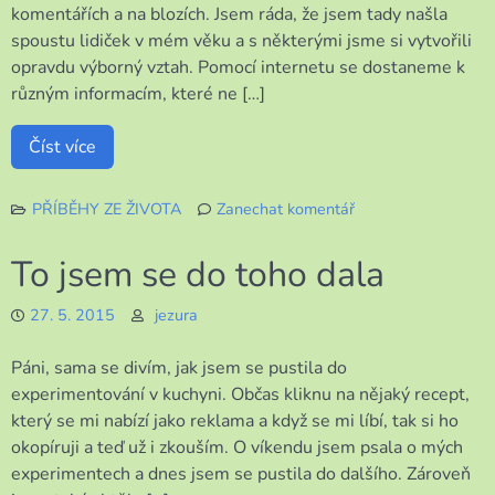
komentářích a na blozích. Jsem ráda, že jsem tady našla
spoustu lidiček v mém věku a s některými jsme si vytvořili
opravdu výborný vztah. Pomocí internetu se dostaneme k
různým informacím, které ne […]
Číst více
PŘÍBĚHY ZE ŽIVOTA
Zanechat komentář
k
Senioři
To jsem se do toho dala
a
internet
27. 5. 2015
jezura
a
naopak
Páni, sama se divím, jak jsem se pustila do
experimentování v kuchyni. Občas kliknu na nějaký recept,
který se mi nabízí jako reklama a když se mi líbí, tak si ho
okopíruji a teď už i zkouším. O víkendu jsem psala o mých
experimentech a dnes jsem se pustila do dalšího. Zároveň