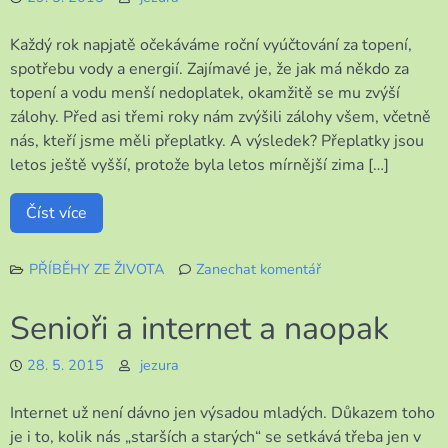
Každý rok napjatě očekáváme roční vyúčtování za topení,
spotřebu vody a energií. Zajímavé je, že jak má někdo za
topení a vodu menší nedoplatek, okamžitě se mu zvýší
zálohy. Před asi třemi roky nám zvýšili zálohy všem, včetně
nás, kteří jsme měli přeplatky. A výsledek? Přeplatky jsou
letos ještě vyšší, protože byla letos mírnější zima […]
Číst více
PŘÍBĚHY ZE ŽIVOTA
Zanechat komentář
k
Vyúčtování
Senioři a internet a naopak
28. 5. 2015
jezura
Internet už není dávno jen výsadou mladých. Důkazem toho
je i to, kolik nás „starších a starých“ se setkává třeba jen v