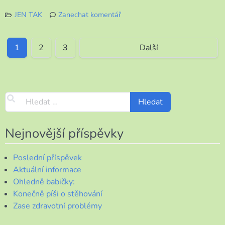
JEN TAK
Zanechat komentář
k
A
co
1
2
3
Další
dělají
kočičky?
Nejnovější příspěvky
Poslední příspěvek
Aktuální informace
Ohledně babičky:
Konečně píši o stěhování
Zase zdravotní problémy