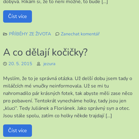
dobývá. Říkám si, že to není možné, to bude […]
Číst více
PŘÍBĚHY ZE ŽIVOTA
Zanechat komentář
k
Pozor
A co dělají kočičky?
na
zámky
20. 5. 2015
jezura
Myslím, že to je správná otázka. Už delší dobu jsem tady o
miláčcích mé vnučky neinformovala. Už se mi tu
nahromadilo pár krásných fotek, tak abyste měli zase něco
pro pobavení. Tentokrát vynecháme holky, tady jsou jen
„kluci“. Tedy Juliánek a Floriánek. Jako správný syn a otec.
Jsou stále spolu, zatím co holky někde trajdají […]
Číst více