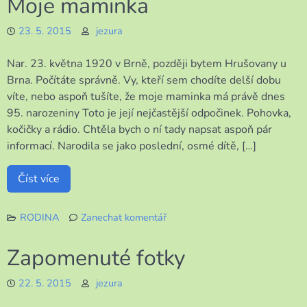
Moje maminka
premiéry
v
23. 5. 2015
jezura
kuchyni
Nar. 23. května 1920 v Brně, později bytem Hrušovany u
Brna. Počítáte správně. Vy, kteří sem chodíte delší dobu
víte, nebo aspoň tušíte, že moje maminka má právě dnes
95. narozeniny Toto je její nejčastější odpočinek. Pohovka,
kočičky a rádio. Chtěla bych o ní tady napsat aspoň pár
informací. Narodila se jako poslední, osmé dítě, […]
Číst více
RODINA
Zanechat komentář
k
Moje
Zapomenuté fotky
maminka
22. 5. 2015
jezura