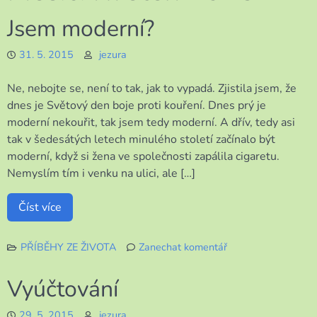
Jsem moderní?
31. 5. 2015
jezura
Ne, nebojte se, není to tak, jak to vypadá. Zjistila jsem, že
dnes je Světový den boje proti kouření. Dnes prý je
moderní nekouřit, tak jsem tedy moderní. A dřív, tedy asi
tak v šedesátých letech minulého století začínalo být
moderní, když si žena ve společnosti zapálila cigaretu.
Nemyslím tím i venku na ulici, ale […]
Číst více
PŘÍBĚHY ZE ŽIVOTA
Zanechat komentář
k
Jsem
Vyúčtování
moderní?
29. 5. 2015
jezura