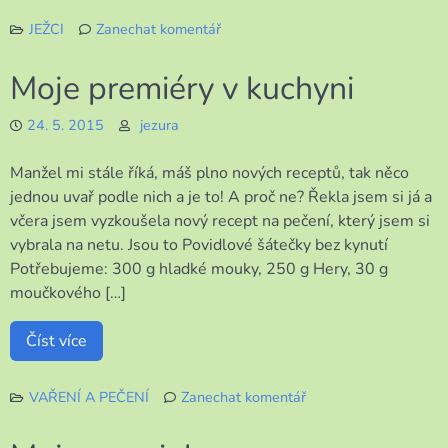
JEŽCI
Zanechat komentář
k
Když
Moje premiéry v kuchyni
je
venku
24. 5. 2015
jezura
nevlídno
Manžel mi stále říká, máš plno nových receptů, tak něco
jednou uvař podle nich a je to! A proč ne? Řekla jsem si já a
včera jsem vyzkoušela nový recept na pečení, který jsem si
vybrala na netu. Jsou to Povidlové šátečky bez kynutí
Potřebujeme: 300 g hladké mouky, 250 g Hery, 30 g
moučkového […]
Číst více
VAŘENÍ A PEČENÍ
Zanechat komentář
k
Moje