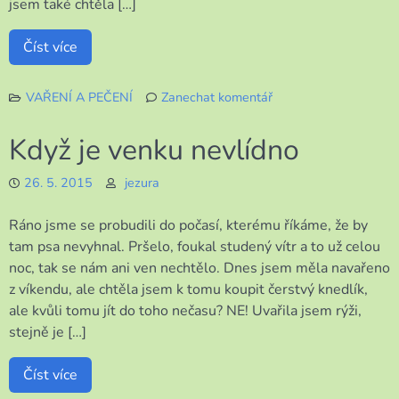
jsem také chtěla […]
Číst více
VAŘENÍ A PEČENÍ
Zanechat komentář
k
To
Když je venku nevlídno
jsem
se
26. 5. 2015
jezura
do
toho
Ráno jsme se probudili do počasí, kterému říkáme, že by
dala
tam psa nevyhnal. Pršelo, foukal studený vítr a to už celou
noc, tak se nám ani ven nechtělo. Dnes jsem měla navařeno
z víkendu, ale chtěla jsem k tomu koupit čerstvý knedlík,
ale kvůli tomu jít do toho nečasu? NE! Uvařila jsem rýži,
stejně je […]
Číst více