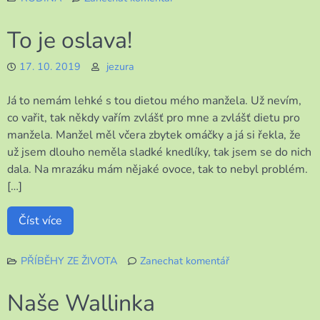
k
Vypadá
To je oslava!
to,
že
17. 10. 2019
jezura
bude
vše
Já to nemám lehké s tou dietou mého manžela. Už nevím,
zase
OK
co vařit, tak někdy vařím zvlášť pro mne a zvlášť dietu pro
manžela. Manžel měl včera zbytek omáčky a já si řekla, že
už jsem dlouho neměla sladké knedlíky, tak jsem se do nich
dala. Na mrazáku mám nějaké ovoce, tak to nebyl problém.
[…]
Číst více
PŘÍBĚHY ZE ŽIVOTA
Zanechat komentář
k
To
Naše Wallinka
je
oslava!