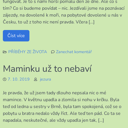
fungovat. Je to s námi horší pomalu den ze dne. Ale co s
tím? Co si budeme povídat – nic. Jezdívali jsme na poznávací
zájezdy, na dovolené k moři, na pobytové dovolené u nás v
Česku, to už z toho nic není pravda. Včera […]
Číst více
PŘÍBĚHY ZE ŽIVOTA
Zanechat komentář
k
Bývalo
Maminku už to nebaví
líp
7. 10. 2019
jezura
Je pravda, že už jsem tady dlouho nepsala nic o mé
mamince. V květnu upadla a zlomila si nohu v krčku. Byla
teď od ledna u sestry v Brně, byla tam spokojená, což se o
pobytu u bratra nedalo vždy říct. Ale teď ten pád. Co ta se
napadala, neskutečné, ale vždy upadla jen tak, […]