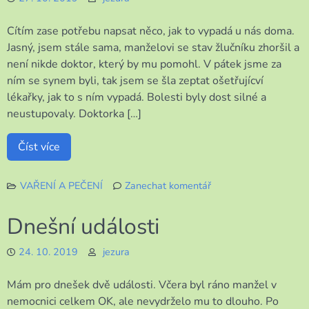
Cítím zase potřebu napsat něco, jak to vypadá u nás doma.
Jasný, jsem stále sama, manželovi se stav žlučníku zhoršil a
není nikde doktor, který by mu pomohl. V pátek jsme za
ním se synem byli, tak jsem se šla zeptat ošetřujícví
lékařky, jak to s ním vypadá. Bolesti byly dost silné a
neustupovaly. Doktorka […]
Číst více
VAŘENÍ A PEČENÍ
Zanechat komentář
k
Na
Dnešní události
vaření
mám
24. 10. 2019
jezura
dost
času
Mám pro dnešek dvě události. Včera byl ráno manžel v
nemocnici celkem OK, ale nevydrželo mu to dlouho. Po