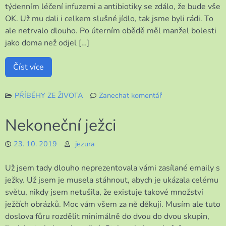
týdenním léčení infuzemi a antibiotiky se zdálo, že bude vše
OK. Už mu dali i celkem slušné jídlo, tak jsme byli rádi. To
ale netrvalo dlouho. Po úterním obědě měl manžel bolesti
jako doma než odjel […]
Číst více
PŘÍBĚHY ZE ŽIVOTA
Zanechat komentář
k
Dnešní
Nekoneční ježci
události
23. 10. 2019
jezura
Už jsem tady dlouho neprezentovala vámi zasílané emaily s
ježky. Už jsem je musela stáhnout, abych je ukázala celému
světu, nikdy jsem netušila, že existuje takové množství
ježčích obrázků. Moc vám všem za ně děkuji. Musím ale tuto
doslova fůru rozdělit minimálně do dvou do dvou skupin,