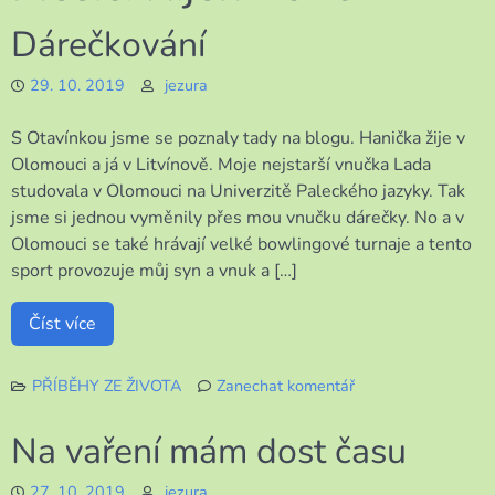
Dárečkování
29. 10. 2019
jezura
S Otavínkou jsme se poznaly tady na blogu. Hanička žije v
Olomouci a já v Litvínově. Moje nejstarší vnučka Lada
studovala v Olomouci na Univerzitě Paleckého jazyky. Tak
jsme si jednou vyměnily přes mou vnučku dárečky. No a v
Olomouci se také hrávají velké bowlingové turnaje a tento
sport provozuje můj syn a vnuk a […]
Číst více
PŘÍBĚHY ZE ŽIVOTA
Zanechat komentář
k
Dárečkování
Na vaření mám dost času
27. 10. 2019
jezura