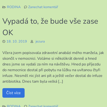
RODINA
Zanechat komentář
k
Je
Vypadá to, že bude vše zase
mi
tu
OK
smutno
18. 10. 2019
jezura
Včera jsem popisovala zdravotní anabázi mého manžela, jak
skončil v nemocnici. Voláme si několikrát denně a hned
dnes jsme se vydali za ním na návštěvu. Hned po příjezdu
do nemocnice dostal při pobytu na lůžku na uvítanou čtyři
infuze. Nesměl nic jíst ani pít a ještě večer dostal do infuze
antibiotika. Dnes tam byla velká […]
Číst více
RODINA
Zanechat komentář