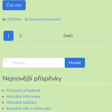
Číst více
RODINA
Zanechat komentář
k
Maminku
už
1
2
Další
to
nebaví
Nejnovější příspěvky
Poslední příspěvek
Aktuální informace
Ohledně babičky:
Konečně píši o stěhování