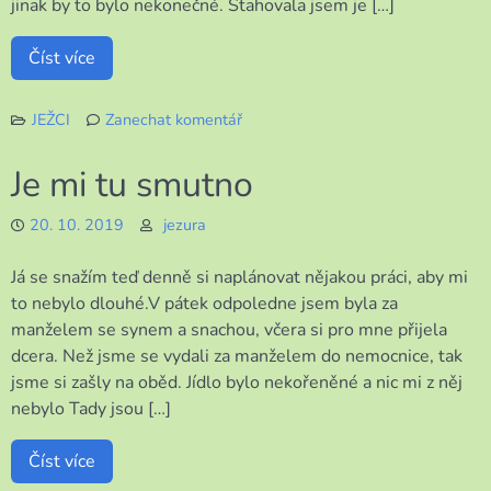
jinak by to bylo nekonečné. Stahovala jsem je […]
Číst více
JEŽCI
Zanechat komentář
k
Nekoneční
Je mi tu smutno
ježci
20. 10. 2019
jezura
Já se snažím teď denně si naplánovat nějakou práci, aby mi
to nebylo dlouhé.V pátek odpoledne jsem byla za
manželem se synem a snachou, včera si pro mne přijela
dcera. Než jsme se vydali za manželem do nemocnice, tak
jsme si zašly na oběd. Jídlo bylo nekořeněné a nic mi z něj
nebylo Tady jsou […]
Číst více