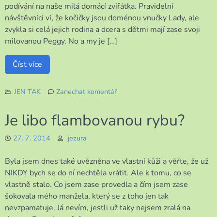
podívání na naše milá domácí zvířátka. Pravidelní
návštěvníci ví, že kočičky jsou doménou vnučky Lady, ale
zvykla si celá jejich rodina a dcera s dětmi mají zase svoji
milovanou Peggy. No a my je […]
Číst více
JEN TAK
Zanechat komentář
k
Pohoda
Je libo flambovanou rybu?
se
zvířátky
27. 7. 2014
jezura
Byla jsem dnes také uvězněna ve vlastní kůži a věřte, že už
NIKDY bych se do ní nechtěla vrátit. Ale k tomu, co se
vlastně stalo. Co jsem zase provedla a čím jsem zase
šokovala mého manžela, který se z toho jen tak
nevzpamatuje. Já nevím, jestli už taky nejsem zralá na