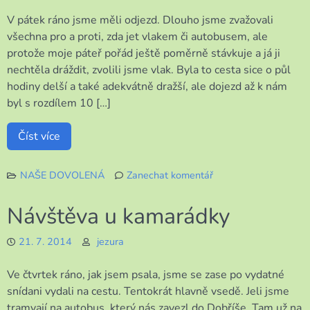
V pátek ráno jsme měli odjezd. Dlouho jsme zvažovali
všechna pro a proti, zda jet vlakem či autobusem, ale
protože moje páteř pořád ještě poměrně stávkuje a já ji
nechtěla dráždit, zvolili jsme vlak. Byla to cesta sice o půl
hodiny delší a také adekvátně dražší, ale dojezd až k nám
byl s rozdílem 10 […]
Číst více
NAŠE DOVOLENÁ
Zanechat komentář
k
Je
Návštěva u kamarádky
konec,
zbudou
21. 7. 2014
jezura
jen
vzpomínky
Ve čtvrtek ráno, jak jsem psala, jsme se zase po vydatné
snídani vydali na cestu. Tentokrát hlavně vsedě. Jeli jsme
tramvají na autobus, který nás zavezl do Dobříše. Tam už na