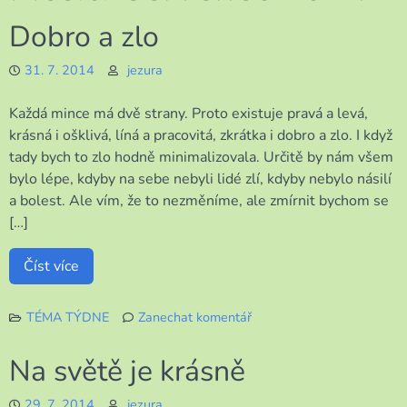
Dobro a zlo
31. 7. 2014
jezura
Každá mince má dvě strany. Proto existuje pravá a levá,
krásná i ošklivá, líná a pracovitá, zkrátka i dobro a zlo. I když
tady bych to zlo hodně minimalizovala. Určitě by nám všem
bylo lépe, kdyby na sebe nebyli lidé zlí, kdyby nebylo násilí
a bolest. Ale vím, že to nezměníme, ale zmírnit bychom se
[…]
Číst více
TÉMA TÝDNE
Zanechat komentář
k
Dobro
Na světě je krásně
a
zlo
29. 7. 2014
jezura