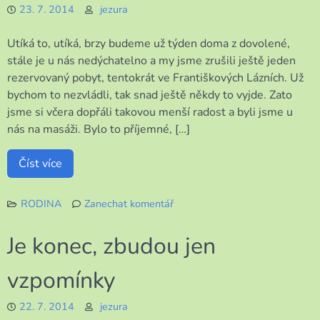
23. 7. 2014
jezura
do
města
Utíká to, utíká, brzy budeme už týden doma z dovolené,
stále je u nás nedýchatelno a my jsme zrušili ještě jeden
rezervovaný pobyt, tentokrát ve Františkových Lázních. Už
bychom to nezvládli, tak snad ještě někdy to vyjde. Zato
jsme si včera dopřáli takovou menší radost a byli jsme u
nás na masáži. Bylo to příjemné, […]
Číst více
RODINA
Zanechat komentář
k
Radosti
Je konec, zbudou jen
všedního
dne
vzpomínky
22. 7. 2014
jezura