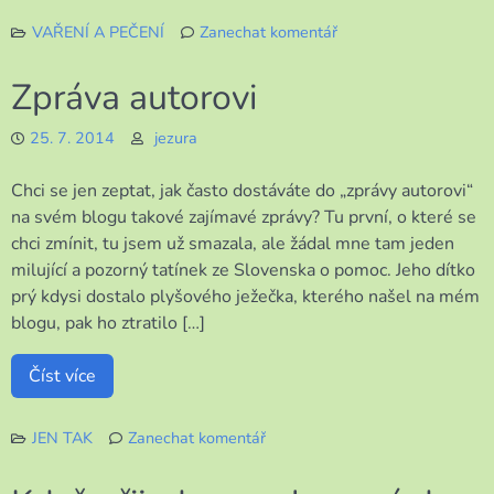
VAŘENÍ A PEČENÍ
Zanechat komentář
k
Omyl,
Zpráva autorovi
ale
dobrý
25. 7. 2014
jezura
Chci se jen zeptat, jak často dostáváte do „zprávy autorovi“
na svém blogu takové zajímavé zprávy? Tu první, o které se
chci zmínit, tu jsem už smazala, ale žádal mne tam jeden
milující a pozorný tatínek ze Slovenska o pomoc. Jeho dítko
prý kdysi dostalo plyšového ježečka, kterého našel na mém
blogu, pak ho ztratilo […]
Číst více
JEN TAK
Zanechat komentář
k
Zpráva