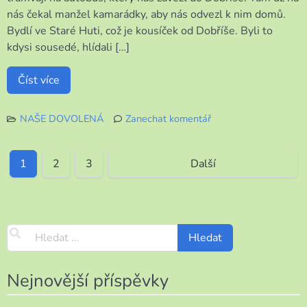
nás čekal manžel kamarádky, aby nás odvezl k nim domů.
Bydlí ve Staré Huti, což je kousíček od Dobříše. Byli to
kdysi sousedé, hlídali […]
Číst více
NAŠE DOVOLENÁ
Zanechat komentář
k
Návštěva
u
1
2
3
Další
kamarádky
Nejnovější příspěvky