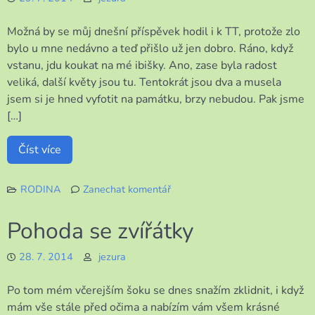
Možná by se můj dnešní příspěvek hodil i k TT, protože zlo
bylo u mne nedávno a teď přišlo už jen dobro. Ráno, když
vstanu, jdu koukat na mé ibišky. Ano, zase byla radost
veliká, další květy jsou tu. Tentokrát jsou dva a musela
jsem si je hned vyfotit na památku, brzy nebudou. Pak jsme
[…]
Číst více
RODINA
Zanechat komentář
k
Na
Pohoda se zvířátky
světě
je
28. 7. 2014
jezura
krásně
Po tom mém včerejším šoku se dnes snažím zklidnit, i když
mám vše stále před očima a nabízím vám všem krásné