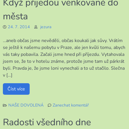
Když přijedou venkované do
autorovi
města
24. 7. 2014
jezura
…aneb občas jsme nevěděli, občas koukali jak sůvy. Vrátím
se ještě k našemu pobytu v Praze, ale jen kvůli tomu, abych
vás taky pobavila. Začali jsme hned při příjezdu. Vytahovala
jsem se, že to v hotelu známe, protože jsme tam už párkrát
byli. Pravda je, že jsme loni vynechali a to už stačilo. Slečna
v […]
Číst více
NAŠE DOVOLENÁ
Zanechat komentář
k
Když
Radosti všedního dne
přijedou
venkované