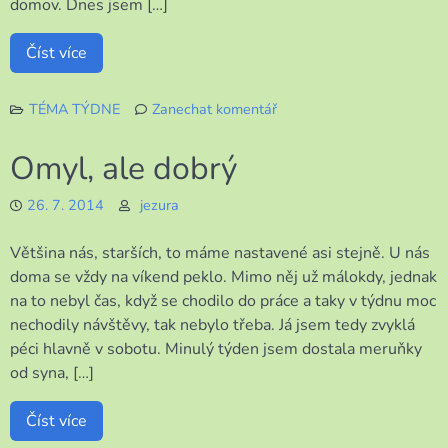
domov. Dnes jsem […]
Číst více
TÉMA TÝDNE
Zanechat komentář
k
Je
Omyl, ale dobrý
libo
flambovanou
26. 7. 2014
jezura
rybu?
Většina nás, starších, to máme nastavené asi stejně. U nás
doma se vždy na víkend peklo. Mimo něj už málokdy, jednak
na to nebyl čas, když se chodilo do práce a taky v týdnu moc
nechodily návštěvy, tak nebylo třeba. Já jsem tedy zvyklá
péci hlavně v sobotu. Minulý týden jsem dostala meruňky
od syna, […]
Číst více