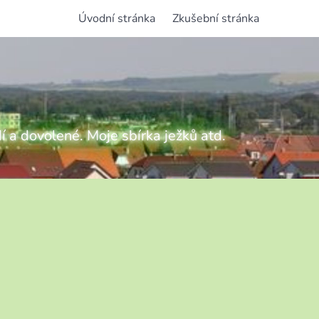
Úvodní stránka
Zkušební stránka
í a dovolené. Moje sbírka ježků atd.