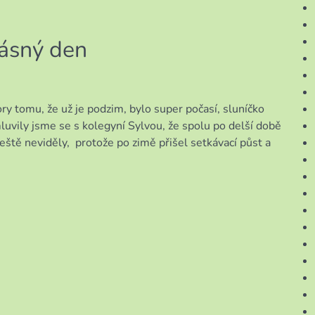
rásný den
ry tomu, že už je podzim, bylo super počasí, sluníčko
mluvily jsme se s kolegyní Sylvou, že spolu po delší době
eště neviděly, protože po zimě přišel setkávací půst a