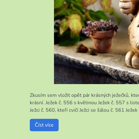
Zkusím sem vložit opět pár krásných ježečků, kte
krásní. Ježek č. 556 s květinou Ježek č. 557 s lis
Ježci č. 560, kteří cvičí Ježci se šálou č. 561 Ježe
Číst více