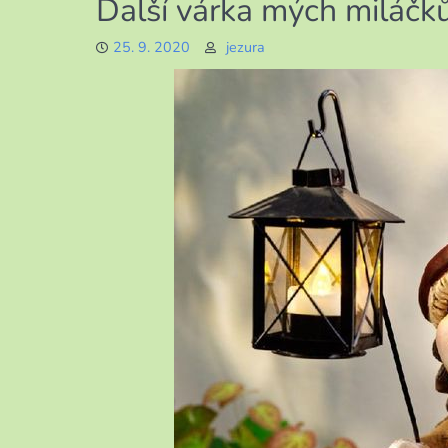
Další várka mých miláčk
s
názvem
25. 9. 2020
jezura
Nekonečné
hledání