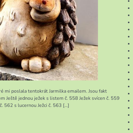
ré mi poslala tentokrát Jarmilka emailem. Jsou fakt
tem Ještě jednou ježek s listem č. 558 Ježek svícen č. 559
k č. 562 s lucernou Ježci č. 563 […]