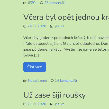
JEŽCI
23 komentářů
u
textu
Včera byl opět jednou k
s
názvem
24. 9. 2020
jezura
Další
várka
Včera byl jeden z posledních krásných dní, navzdo
mých
miláčků
hřálo ostošest a já si užila určitě odpoledne. Do
zase půjdeme na kávu. Myslím, že jsme se letos j
Sylva […]
Číst více
Nezařazené
14 komentářů
u
textu
Už zase šiji roušky
s
názvem
21. 9. 2020
jezura
Včera