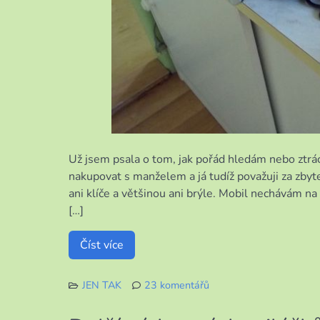
Už jsem psala o tom, jak pořád hledám nebo ztrác
nakupovat s manželem a já tudíž považuji za zbyt
ani klíče a většinou ani brýle. Mobil nechávám na
[…]
Číst více
JEN TAK
23 komentářů
u
textu