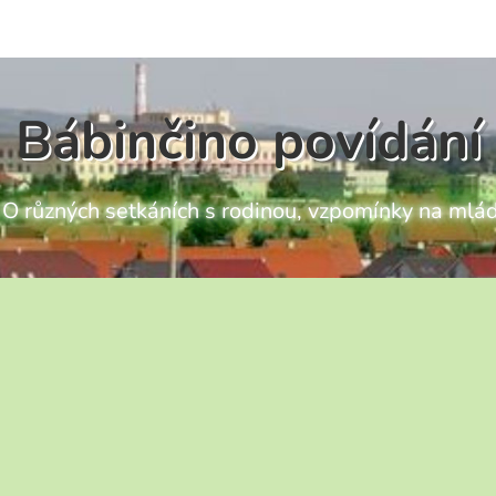
Bábinčino povídání
ch O různých setkáních s rodinou, vzpomínky na mlád