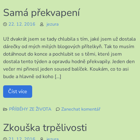
POZOR,
Samá překvapení
KLOUŽE
TO!
22. 12. 2016
jezura
Už dvakrát jsem se tady chlubila s tím, jaké jsem už dostala
dárečky od mých milých blogových přítelkyň. Tak to musím
dotáhnout do konce a pochlubit se s těmi, které jsem
dostala tento týden a opravdu hodně překvapily. Jeden den
večer mi přinesl jeden soused balíček. Koukám, co to asi
bude a hlavně od koho […]
Číst více
PŘÍBĚHY ZE ŽIVOTA
Zanechat komentář
k
Samá
Zkouška trpělivosti
překvapení
21. 12. 2016
jezura