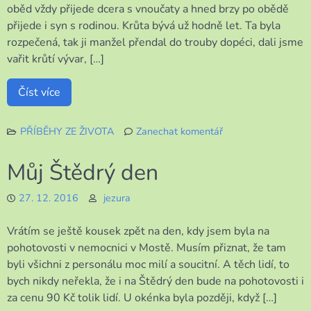
oběd vždy přijede dcera s vnoučaty a hned brzy po obědě
přijede i syn s rodinou. Krůta bývá už hodně let. Ta byla
rozpečená, tak ji manžel přendal do trouby dopéci, dali jsme
vařit krůtí vývar, […]
Číst více
PŘÍBĚHY ZE ŽIVOTA
Zanechat komentář
k
1.
Můj Štědrý den
svátek
vánoční
27. 12. 2016
jezura
Vrátím se ještě kousek zpět na den, kdy jsem byla na
pohotovosti v nemocnici v Mostě. Musím přiznat, že tam
byli všichni z personálu moc milí a soucitní. A těch lidí, to
bych nikdy neřekla, že i na Štědrý den bude na pohotovosti i
za cenu 90 Kč tolik lidí. U okénka byla později, když […]