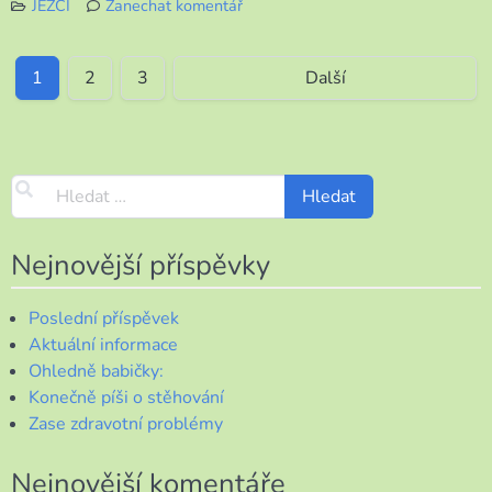
JEŽCI
Zanechat komentář
k
Bodlináči
opět
1
2
3
Další
zde
Nejnovější příspěvky
Poslední příspěvek
Aktuální informace
Ohledně babičky:
Konečně píši o stěhování
Zase zdravotní problémy
Nejnovější komentáře