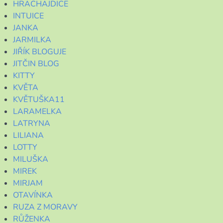
HRACHAJDICE
INTUICE
JANKA
JARMILKA
JIŘÍK BLOGUJE
JITČIN BLOG
KITTY
KVĚTA
KVĚTUŠKA11
LARAMELKA
LATRYNA
LILIANA
LOTTY
MILUŠKA
MIREK
MIRJAM
OTAVÍNKA
RUZA Z MORAVY
RŮŽENKA