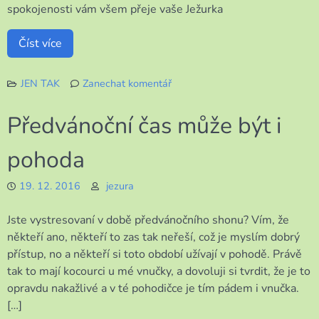
spokojenosti vám všem přeje vaše Ježurka
Číst více
JEN TAK
Zanechat komentář
k
Přáníčko
Předvánoční čas může být i
pohoda
19. 12. 2016
jezura
Jste vystresovaní v době předvánočního shonu? Vím, že
někteří ano, někteří to zas tak neřeší, což je myslím dobrý
přístup, no a někteří si toto období užívají v pohodě. Právě
tak to mají kocourci u mé vnučky, a dovoluji si tvrdit, že je to
opravdu nakažlivé a v té pohodičce je tím pádem i vnučka.
[…]