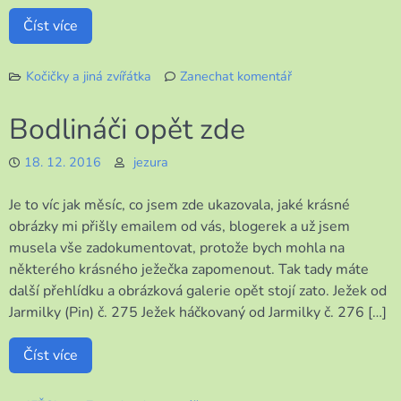
Číst více
Kočičky a jiná zvířátka
Zanechat komentář
k
Předvánoční
Bodlináči opět zde
čas
může
18. 12. 2016
jezura
být
i
Je to víc jak měsíc, co jsem zde ukazovala, jaké krásné
pohoda
obrázky mi přišly emailem od vás, blogerek a už jsem
musela vše zadokumentovat, protože bych mohla na
některého krásného ježečka zapomenout. Tak tady máte
další přehlídku a obrázková galerie opět stojí zato. Ježek od
Jarmilky (Pin) č. 275 Ježek háčkovaný od Jarmilky č. 276 […]
Číst více