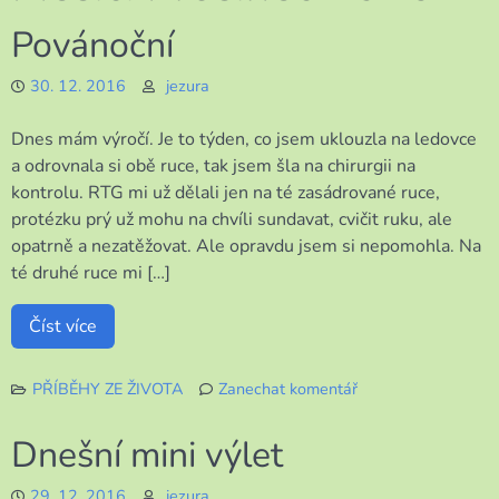
Povánoční
30. 12. 2016
jezura
Dnes mám výročí. Je to týden, co jsem uklouzla na ledovce
a odrovnala si obě ruce, tak jsem šla na chirurgii na
kontrolu. RTG mi už dělali jen na té zasádrované ruce,
protézku prý už mohu na chvíli sundavat, cvičit ruku, ale
opatrně a nezatěžovat. Ale opravdu jsem si nepomohla. Na
té druhé ruce mi […]
Číst více
PŘÍBĚHY ZE ŽIVOTA
Zanechat komentář
k
Povánoční
Dnešní mini výlet
29. 12. 2016
jezura