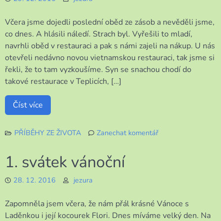
Včera jsme dojedli poslední oběd ze zásob a nevěděli jsme,
co dnes. A hlásili náledí. Strach byl. Vyřešili to mladí,
navrhli oběd v restauraci a pak s námi zajeli na nákup. U nás
otevřeli nedávno novou vietnamskou restauraci, tak jsme si
řekli, že to tam vyzkoušíme. Syn se snachou chodí do
takové restaurace v Teplicích, […]
Číst více
PŘÍBĚHY ZE ŽIVOTA
Zanechat komentář
k
Dnešní
1. svátek vánoční
mini
výlet
28. 12. 2016
jezura
Zapomněla jsem včera, že nám přál krásné Vánoce s
Laděnkou i její kocourek Flori. Dnes míváme velký den. Na