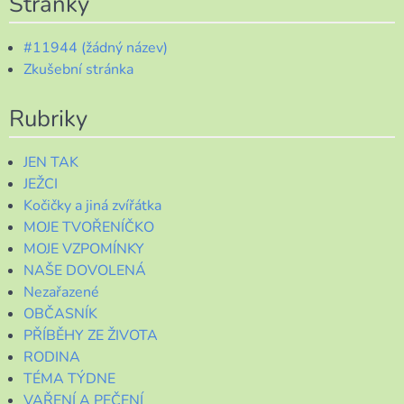
Stránky
#11944 (žádný název)
Zkušební stránka
Rubriky
JEN TAK
JEŽCI
Kočičky a jiná zvířátka
MOJE TVOŘENÍČKO
MOJE VZPOMÍNKY
NAŠE DOVOLENÁ
Nezařazené
OBČASNÍK
PŘÍBĚHY ZE ŽIVOTA
RODINA
TÉMA TÝDNE
VAŘENÍ A PEČENÍ