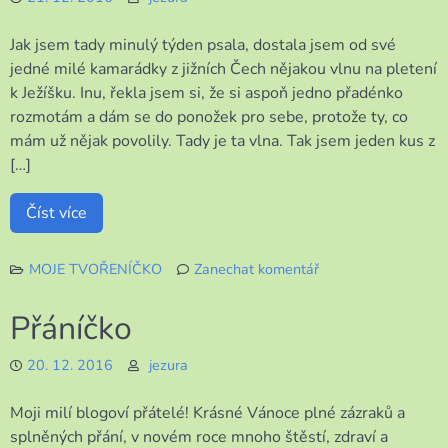
Jak jsem tady minulý týden psala, dostala jsem od své
jedné milé kamarádky z jižních Čech nějakou vlnu na pletení
k Ježíšku. Inu, řekla jsem si, že si aspoň jedno přadénko
rozmotám a dám se do ponožek pro sebe, protože ty, co
mám už nějak povolily. Tady je ta vlna. Tak jsem jeden kus z
[…]
Číst více
MOJE TVOŘENÍČKO
Zanechat komentář
k
Zkouška
Přáníčko
trpělivosti
20. 12. 2016
jezura
Moji milí blogoví přátelé! Krásné Vánoce plné zázraků a
splněných přání, v novém roce mnoho štěstí, zdraví a