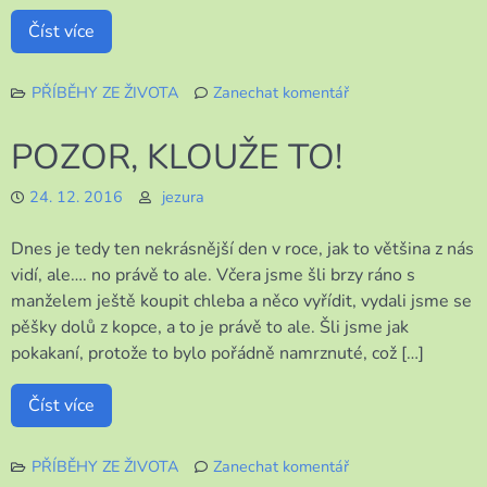
Číst více
PŘÍBĚHY ZE ŽIVOTA
Zanechat komentář
k
Můj
POZOR, KLOUŽE TO!
Štědrý
den
24. 12. 2016
jezura
Dnes je tedy ten nekrásnější den v roce, jak to většina z nás
vidí, ale…. no právě to ale. Včera jsme šli brzy ráno s
manželem ještě koupit chleba a něco vyřídit, vydali jsme se
pěšky dolů z kopce, a to je právě to ale. Šli jsme jak
pokakaní, protože to bylo pořádně namrznuté, což […]
Číst více
PŘÍBĚHY ZE ŽIVOTA
Zanechat komentář
k