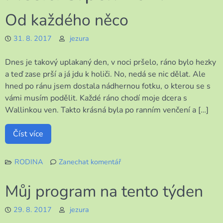
Od každého něco
31. 8. 2017
jezura
Dnes je takový uplakaný den, v noci pršelo, ráno bylo hezky
a teď zase prší a já jdu k holiči. No, nedá se nic dělat. Ale
hned po ránu jsem dostala nádhernou fotku, o kterou se s
vámi musím podělit. Každé ráno chodí moje dcera s
Wallinkou ven. Takto krásná byla po ranním venčení a […]
Číst více
RODINA
Zanechat komentář
k
Od
Můj program na tento týden
každého
něco
29. 8. 2017
jezura