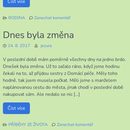
Číst více
RODINA
Zanechat komentář
k
To
Dnes byla změna
je
frekvence!
24. 8. 2017
jezura
V poslední době mám poměrně všechny dny na jedno brdo.
Dnešek byla změna. Už to začalo ráno, když jsme hodinu
čekali na to, až přijdou sestry z Domácí péče. Měly toho
hodně, tak jsem musela počkat. Měli jsme s manželem
naplánovanou cestu do města, jinak chodí v poslední době
nakupovat sám. Ale nedalo se nic […]
Číst více
PŘÍBĚHY ZE ŽIVOTA
Zanechat komentář
k