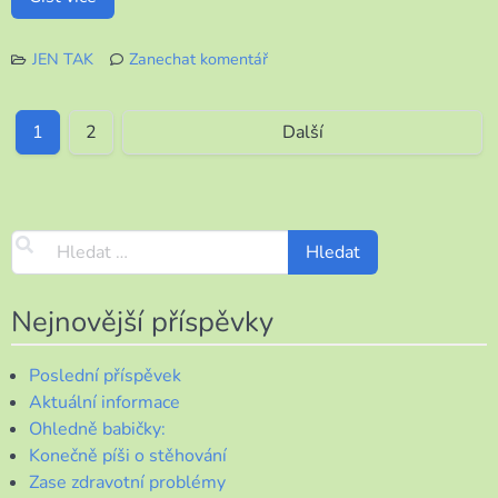
JEN TAK
Zanechat komentář
k
Všem
Alenkám
1
2
Další
k
svátku
Nejnovější příspěvky
Poslední příspěvek
Aktuální informace
Ohledně babičky:
Konečně píši o stěhování
Zase zdravotní problémy