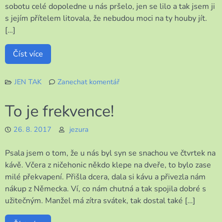
sobotu celé dopoledne u nás pršelo, jen se lilo a tak jsem ji
s jejím přítelem litovala, že nebudou moci na ty houby jít.
[…]
Číst více
JEN TAK
Zanechat komentář
k
Ze
To je frekvence!
všech
koutů
26. 8. 2017
jezura
Psala jsem o tom, že u nás byl syn se snachou ve čtvrtek na
kávě. Včera z ničehonic někdo klepe na dveře, to bylo zase
milé překvapení. Přišla dcera, dala si kávu a přivezla nám
nákup z Německa. Ví, co nám chutná a tak spojila dobré s
užitečným. Manžel má zítra svátek, tak dostal také […]