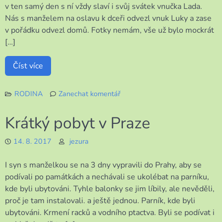
v ten samý den s ní vždy slaví i svůj svátek vnučka Lada.
Nás s manželem na oslavu k dceři odvezl vnuk Luky a zase
v pořádku odvezl domů. Fotky nemám, vše už bylo mockrát
[…]
Číst více
RODINA
Zanechat komentář
k
Nedávno
Krátký pobyt v Praze
jsme
se
14. 8. 2017
jezura
zase
sešli
I syn s manželkou se na 3 dny vypravili do Prahy, aby se
podívali po památkách a nechávali se ukolébat na parníku,
kde byli ubytováni. Tyhle balonky se jim líbily, ale nevěděli,
proč je tam instalovali. a ještě jednou. Parník, kde byli
ubytováni. Krmení racků a vodního ptactva. Byli se podívat i