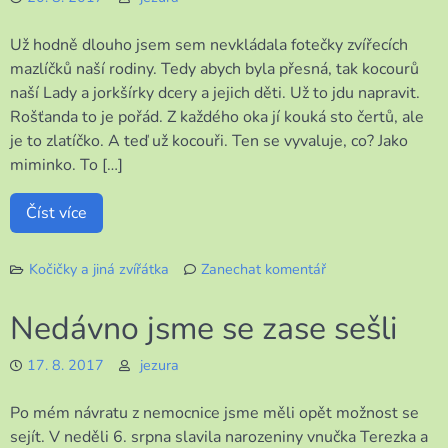
stýskalo
Už hodně dlouho jsem sem nevkládala fotečky zvířecích
mazlíčků naší rodiny. Tedy abych byla přesná, tak kocourů
naší Lady a jorkšírky dcery a jejich děti. Už to jdu napravit.
Rošťanda to je pořád. Z každého oka jí kouká sto čertů, ale
je to zlatíčko. A teď už kocouři. Ten se vyvaluje, co? Jako
miminko. To […]
Číst více
Kočičky a jiná zvířátka
Zanechat komentář
k
Kluci
Nedávno jsme se zase sešli
kočičí
a
17. 8. 2017
jezura
jejich
kamarádka
Po mém návratu z nemocnice jsme měli opět možnost se
sejít. V neděli 6. srpna slavila narozeniny vnučka Terezka a