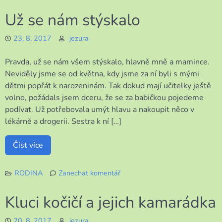
Dnes
Už se nám stýskalo
byla
změna
23. 8. 2017
jezura
Pravda, už se nám všem stýskalo, hlavně mně a mamince.
Neviděly jsme se od května, kdy jsme za ní byli s mými
dětmi popřát k narozeninám. Tak dokud mají učitelky ještě
volno, požádals jsem dceru, že se za babičkou pojedeme
podívat. Už potřebovala umýt hlavu a nakoupit něco v
lékárně a drogerii. Sestra k ní […]
Číst více
RODINA
Zanechat komentář
k
Už
Kluci kočičí a jejich kamarádka
se
nám
20. 8. 2017
jezura