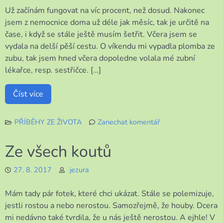
Už začínám fungovat na víc procent, než dosud. Nakonec
jsem z nemocnice doma už déle jak měsíc, tak je určitě na
čase, i když se stále ještě musím šetřit. Včera jsem se
vydala na delší pěší cestu. O víkendu mi vypadla plomba ze
zubu, tak jsem hned včera dopoledne volala mé zubní
lékařce, resp. sestřičce. […]
Číst více
PŘÍBĚHY ZE ŽIVOTA
Zanechat komentář
k
Můj
Ze všech koutů
program
na
27. 8. 2017
jezura
tento
týden
Mám tady pár fotek, které chci ukázat. Stále se polemizuje,
jestli rostou a nebo nerostou. Samozřejmě, že houby. Dcera
mi nedávno také tvrdila, že u nás ještě nerostou. A ejhle! V