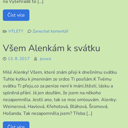
na Vyšehradě to […]
Číst více
VÝLETY
Zanechat komentář
k
Krátký
Všem Alenkám k svátku
pobyt
v
13. 8. 2017
jezura
Praze
Milé Alenky! Všem, které znám přeji k dnešnímu svátku
Tuhle kytku k jmeninám ze srdce Ti posílám.K Tvému
svátku Ti přeju,co za peníze není k mání,štěstí, lásku a
splněná přání. Já jen doufám, že jsem na někoho
nezapomněla. Jestli ano, tak se moc omlouvám. Alenky:
Weinerová, Havlová, Křehotová, Bláhová, Šromová,
Hošanda. Tak nezapomněla jsem? Třeba […]
Číst více