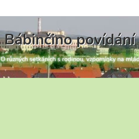
Bábinčino povídání
ch O různých setkáních s rodinou, vzpomínky na mlád