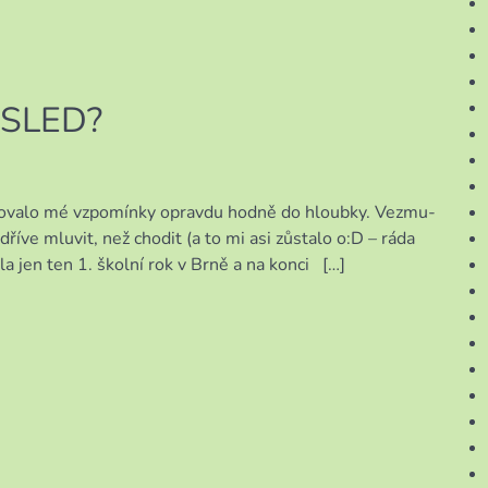
OSLED?
kovalo mé vzpomínky opravdu hodně do hloubky. Vezmu-
dříve mluvit, než chodit (a to mi asi zůstalo o:D – ráda
a jen ten 1. školní rok v Brně a na konci […]