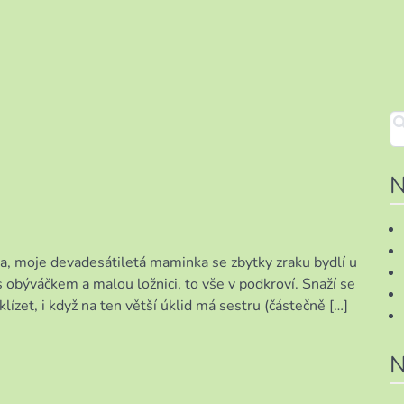
N
a, moje devadesátiletá maminka se zbytky zraku bydlí u
 obýváčkem a malou ložnici, to vše v podkroví. Snaží se
ízet, i když na ten větší úklid má sestru (částečně […]
N