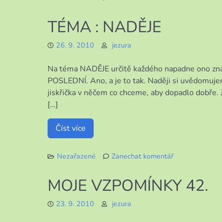
k
PŘÍKLADNÉ
TÉMA : NADĚJE
MLÁDÍ
26. 9. 2010
jezura
Na téma NADĚJE určitě každého napadne ono z
POSLEDNÍ. Ano, a je to tak. Naději si uvědomujeme
jiskřička v něčem co chceme, aby dopadlo dobře. Je
[…]
Číst více
Nezařazené
Zanechat komentář
k
TÉMA
MOJE VZPOMÍNKY 42.
:
NADĚJE
23. 9. 2010
jezura