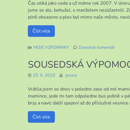
Čas utíká jako voda a už máme rok 2007. V únoru
jsme se ale, bohužel, s manželem nezúčastnili. Z
plně obsazeno a ples byl mimo naše město, navíc 
Číst více
MOJE VZPOMÍNKY
Zanechat komentář
k
MOJE
SOUSEDSKÁ VÝPOMO
VZPOM
42.
20. 9. 2010
jezura
Vrátila jsem se dnes v poledne zase od mé mamin
mamince, jede mi tam odpoledne bus jedině v páte
brzy a navíc další spojení až do příslušné vesnic
Číst více