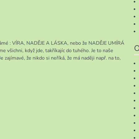
námé : VÍRA, NADĚJE A LÁSKA, nebo že NADĚJE UMÍRÁ
O
 všichni, když jde, takříkajíc do tuhého. Je to naše
 zajímavé, že nikdo si neříká, že má naději např. na to,