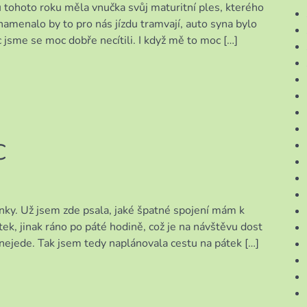
 tohoto roku měla vnučka svůj maturitní ples, kterého
namenalo by to pro nás jízdu tramvají, auto syna bylo
jsme se moc dobře necítili. I když mě to moc […]
C
ÍNKY
ky. Už jsem zde psala, jaké špatné spojení mám k
k, jinak ráno po páté hodině, což je na návštěvu dost
e nejede. Tak jsem tedy naplánovala cestu na pátek […]