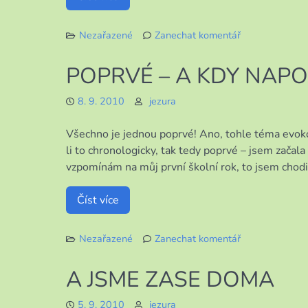
Nezařazené
Zanechat komentář
k
KONEČNĚ
POPRVÉ – A KDY NAP
ZASE
KOMPLETNÍ
8. 9. 2010
jezura
Všechno je jednou poprvé! Ano, tohle téma evo
li to chronologicky, tak tedy poprvé – jsem začala 
vzpomínám na můj první školní rok, to jsem chodil
Číst více
Nezařazené
Zanechat komentář
k
POPRVÉ
A JSME ZASE DOMA
–
A
5. 9. 2010
jezura