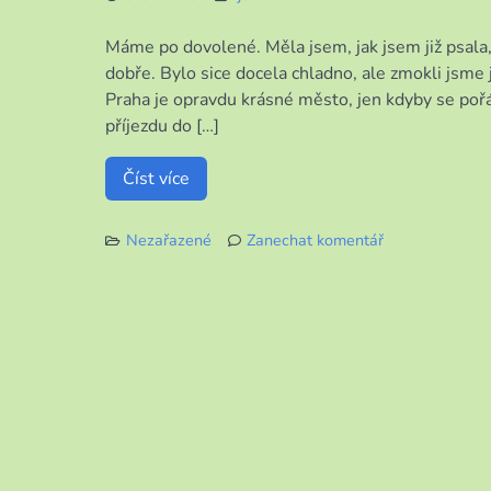
KDY
NAPOSLED?
Máme po dovolené. Měla jsem, jak jsem již psala
dobře. Bylo sice docela chladno, ale zmokli jsme je
Praha je opravdu krásné město, jen kdyby se pořá
příjezdu do […]
Číst více
Nezařazené
Zanechat komentář
k
A
JSME
ZASE
DOMA