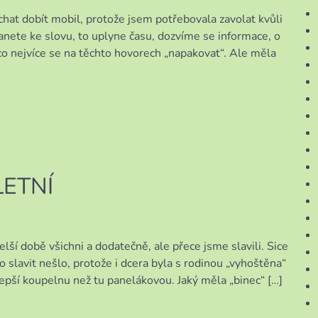
hat dobít mobil, protože jsem potřebovala zavolat kvůli
anete ke slovu, to uplyne času, dozvíme se informace, o
, co nejvíce se na těchto hovorech „napakovat“. Ale měla
ETNÍ
lší době všichni a dodatečně, ale přece jsme slavili. Sice
 slavit nešlo, protože i dcera byla s rodinou „vyhoštěna“
lepší koupelnu než tu panelákovou. Jaký měla „binec“ […]