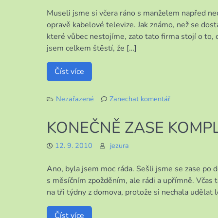
Museli jsme si včera ráno s manželem napřed nec
opravě kabelové televize. Jak známo, než se dost
které vůbec nestojíme, zato tato firma stojí o to
jsem celkem štěstí, že […]
Číst více
Nezařazené
Zanechat komentář
k
NĚKDY
KONEČNĚ ZASE KOMPL
MI
TO
12. 9. 2010
jezura
HLAVA
NEBERE
Ano, byla jsem moc ráda. Sešli jsme se zase po de
s měsíčním zpožděním, ale rádi a upřímně. Včas to
na tři týdny z domova, protože si nechala udělat 
Číst více