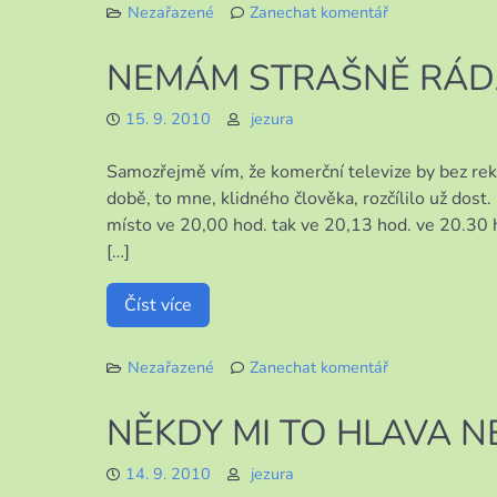
Nezařazené
Zanechat komentář
k
SOUSEDSKÁ
NEMÁM STRAŠNĚ RÁDA
VÝPOMOC
15. 9. 2010
jezura
Samozřejmě vím, že komerční televize by bez rekl
době, to mne, klidného člověka, rozčílilo už dost
místo ve 20,00 hod. tak ve 20,13 hod. ve 20.30 h
[…]
Číst více
Nezařazené
Zanechat komentář
k
NEMÁM
NĚKDY MI TO HLAVA N
STRAŠNĚ
RÁDA
14. 9. 2010
jezura
REKLAMY!!!