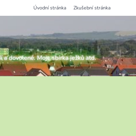
Úvodní stránka
Zkušební stránka
í a dovolené. Moje sbírka ježků atd.