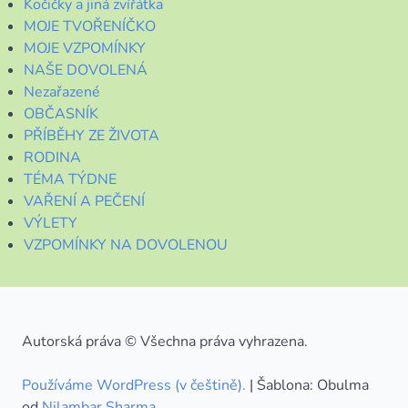
Kočičky a jiná zvířátka
MOJE TVOŘENÍČKO
MOJE VZPOMÍNKY
NAŠE DOVOLENÁ
Nezařazené
OBČASNÍK
PŘÍBĚHY ZE ŽIVOTA
RODINA
TÉMA TÝDNE
VAŘENÍ A PEČENÍ
VÝLETY
VZPOMÍNKY NA DOVOLENOU
Autorská práva © Všechna práva vyhrazena.
Používáme WordPress (v češtině).
|
Šablona: Obulma
od
Nilambar Sharma
.