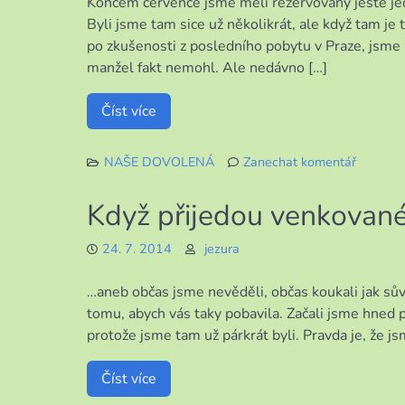
Koncem července jsme měli rezervovaný ještě jed
část
Byli jsme tam sice už několikrát, ale když tam je 
po zkušenosti z posledního pobytu v Praze, jsme 
manžel fakt nemohl. Ale nedávno […]
Číst více
NAŠE DOVOLENÁ
Zanechat komentář
k
Dva
Když přijedou venkovan
dny
ve
24. 7. 2014
jezura
čtyřech
–
…aneb občas jsme nevěděli, občas koukali jak sůvy
1.
část
tomu, abych vás taky pobavila. Začali jsme hned p
protože jsme tam už párkrát byli. Pravda je, že jsm
Číst více