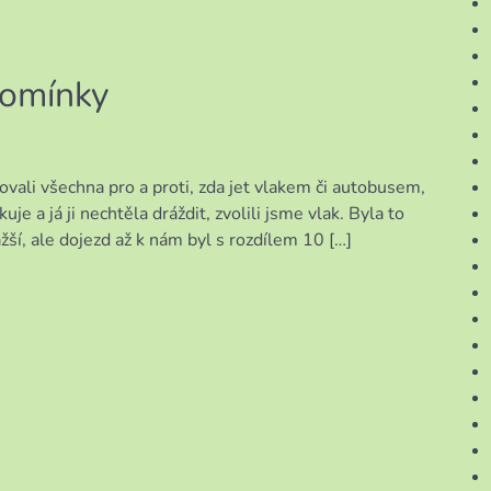
pomínky
né
vali všechna pro a proti, zda jet vlakem či autobusem,
e a já ji nechtěla dráždit, zvolili jsme vlak. Byla to
žší, ale dojezd až k nám byl s rozdílem 10 […]
ky