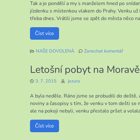
Tak a je pondělí a my s manželem hned po snídani
část
jízdenku s místenkou vlakem do Prahy. Venku už b
třeba dnes. Vrátili jsme se zpět do města něco na
Číst více
NAŠE DOVOLENÁ
Zanechat komentář
k
Letošní
Letošní pobyt na Moravě 
pobyt
na
3. 7. 2015
jezura
Moravě
3.
A byla neděle. Ráno jsme se probudili do deště, 
část
noviny a časopisy s tím, že venku v tom dešti s
ale na pokoji nebyli, venku přestalo pršet a volal
Číst více