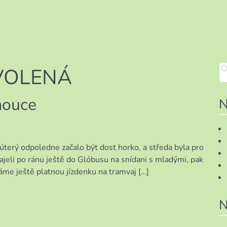
VOLENÁ
mouce
N
úterý odpoledne začalo být dost horko, a středa byla pro
zajeli po ránu ještě do Glóbusu na snídani s mladými, pak
máme ještě platnou jízdenku na tramvaj […]
N