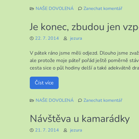
NAŠE DOVOLENÁ
Zanechat komentář
k
Když
Je konec, zbudou jen vz
přijedou
venkova
22. 7. 2014
jezura
do
města
V pátek ráno jsme měli odjezd. Dlouho jsme zvažo
ale protože moje páteř pořád ještě poměrně stávkuj
cesta sice o půl hodiny delší a také adekvátně dra
Číst více
NAŠE DOVOLENÁ
Zanechat komentář
k
Je
Návštěva u kamarádky
konec,
zbudou
21. 7. 2014
jezura
jen
vzpomín