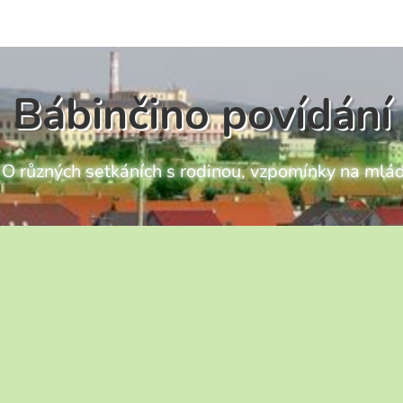
Bábinčino povídání
ch O různých setkáních s rodinou, vzpomínky na mlád