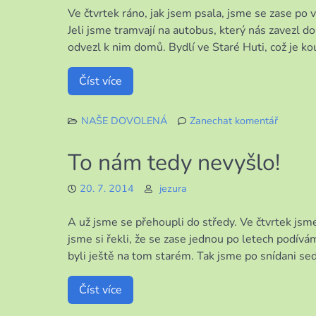
Ve čtvrtek ráno, jak jsem psala, jsme se zase po 
Jeli jsme tramvají na autobus, který nás zavezl 
odvezl k nim domů. Bydlí ve Staré Huti, což je kou
Číst více
NAŠE DOVOLENÁ
Zanechat komentář
k
Návštěv
To nám tedy nevyšlo!
u
kamarád
20. 7. 2014
jezura
A už jsme se přehoupli do středy. Ve čtvrtek js
jsme si řekli, že se zase jednou po letech podí
byli ještě na tom starém. Tak jsme po snídani sedl
Číst více