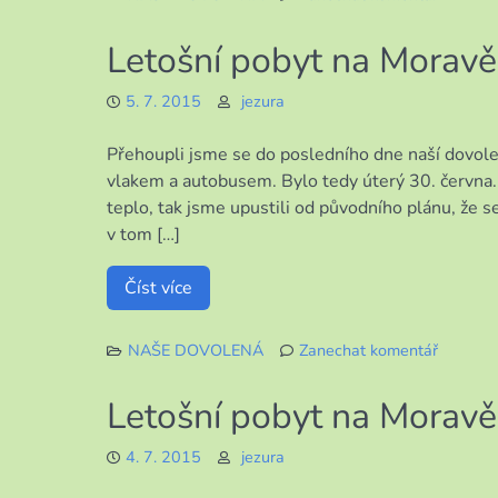
k
Naše
Letošní pobyt na Moravě 
cesta
domů
5. 7. 2015
jezura
z
Olomou
Přehoupli jsme se do posledního dne naší dovol
vlakem a autobusem. Bylo tedy úterý 30. června. J
teplo, tak jsme upustili od původního plánu, že
v tom […]
Číst více
NAŠE DOVOLENÁ
Zanechat komentář
k
Letošní
Letošní pobyt na Moravě 
pobyt
na
4. 7. 2015
jezura
Moravě
4.