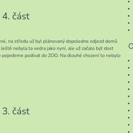
4. část
ce
ené, na středu už byl plánovaný dopoledne odjezd domů
O
eště nebyla ta vedra jako nyní, ale už začalo být dost
 se pojedeme podívat do ZOO. Na dlouhé chození to nebylo
3. část