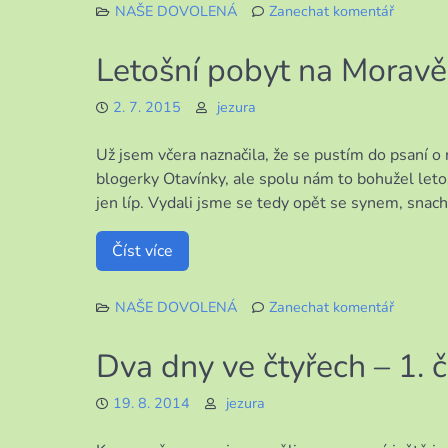
NAŠE DOVOLENÁ
Zanechat komentář
k
Letošní
Letošní pobyt na Moravě 
pobyt
na
2. 7. 2015
jezura
Moravě
2.
Už jsem včera naznačila, že se pustím do psaní o 
část
blogerky Otavínky, ale spolu nám to bohužel letos
jen líp. Vydali jsme se tedy opět se synem, sn
Číst více
NAŠE DOVOLENÁ
Zanechat komentář
k
Letošní
Dva dny ve čtyřech – 1. č
pobyt
na
19. 8. 2014
jezura
Moravě
1.