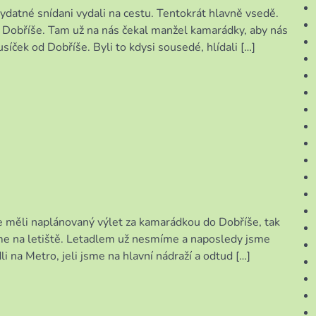
vydatné snídani vydali na cestu. Tentokrát hlavně vsedě.
do Dobříše. Tam už na nás čekal manžel kamarádky, aby nás
síček od Dobříše. Byli to kdysi sousedé, hlídali […]
a
ky
me měli naplánovaný výlet za kamarádkou do Dobříše, tak
váme na letiště. Letadlem už nesmíme a naposledy jsme
i na Metro, jeli jsme na hlavní nádraží a odtud […]