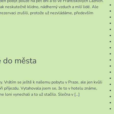
en pobyt pouze na pět dní a to ve Františkových Lázních.
tak neskutečně klidno, nádherný vzduch a milí lidé. Ale
rezervaci zrušili, protože už nezvládáme, především
é do města
. Vrátím se ještě k našemu pobytu v Praze, ale jen kvůli
ři příjezdu. Vytahovala jsem se, že to v hotelu známe,
e loni vynechali a to už stačilo. Slečna v […]