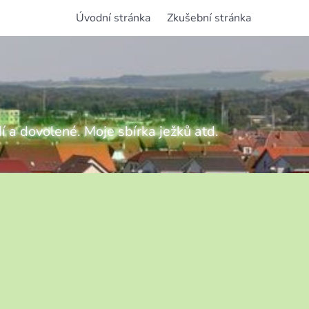
Úvodní stránka
Zkušební stránka
í a dovolené. Moje sbírka ježků atd.