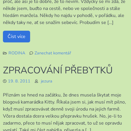
proč, ale asi je to dobře, že to nevím. Vždycky se mi zdá, že
někde jsem, buďto na cestě, nebo ve společnosti a stále
hledám manžela. Někdy ho najdu v pohodě, v pořádku, ale
někdy taky ne, ať se snažím sebevíc. Probudím se […]
Číst více
RODINA
Zanechat komentář
k
TOMU
ZPRACOVÁNÍ PŘEBYTKŮ
NĚJAK
NEROZUMÍM
19. 8. 2011
jezura
Přiznám se hned na začátku, že dnes musela škytat moje
blogová kamarádka Kitty. Říkala jsem si, jak musí mít pilno,
když musí zpracovávat denně svoji úrodu na jejich farmě.
Včera dostala dcera velkou přepravku hrušek. No, je-li to
zadarmo, přece to musí nějak zpracovat, to už se opravdu
vyplatí. Také mi část nabídla, přivezla a […]