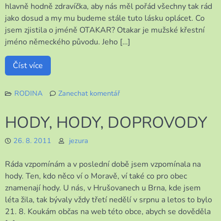
hlavně hodně zdravíčka, aby nás měl pořád všechny tak rád
jako dosud a my mu budeme stále tuto lásku oplácet. Co
jsem zjistila o jméně OTAKAR? Otakar je mužské křestní
jméno německého původu. Jeho […]
Číst více
RODINA
Zanechat komentář
k
DNES
HODY, HODY, DOPROVODY
MÁ
SVÁTEK
26. 8. 2011
jezura
OTAKAR
Ráda vzpomínám a v poslední době jsem vzpomínala na
hody. Ten, kdo něco ví o Moravě, ví také co pro obec
znamenají hody. U nás, v Hrušovanech u Brna, kde jsem
léta žila, tak bývaly vždy třetí nedělí v srpnu a letos to bylo
21. 8. Koukám občas na web této obce, abych se dověděla