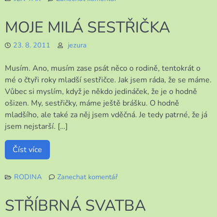
k
PŘESTO
MOJE MILÁ SESTŘIČKA
VŠECHNO
JSEM
23. 8. 2011
jezura
OPTIMISTKA
Musím. Ano, musím zase psát něco o rodině, tentokrát o
mé o čtyři roky mladší sestřičce. Jak jsem ráda, že se máme.
Vůbec si myslím, když je někdo jedináček, že je o hodně
ošizen. My, sestřičky, máme ještě brášku. O hodně
mladšího, ale také za něj jsem vděčná. Je tedy patrné, že já
jsem nejstarší. […]
Číst více
RODINA
Zanechat komentář
k
MOJE
STŘÍBRNÁ SVATBA
MILÁ
SESTŘIČKA