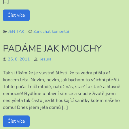
[…]
Číst více
JEN TAK
Zanechat komentář
k
HODY,
PADÁME JAK MOUCHY
HODY,
DOPROVODY
25. 8. 2011
jezura
Tak si říkám že je vlastně štěstí, že ta vedra přišla až
koncem léta. Nevím, nevím, jak bychom to všichni přežili.
Tohle počasí ničí mladé, natož nás, starší a staré a hlavně
nemocné! Bydlíme u hlavní silnice a snad v životě jsem
neslyšela tak často jezdit houkající sanitky kolem našeho
domu! Dnes jsem jela domů […]
Číst více