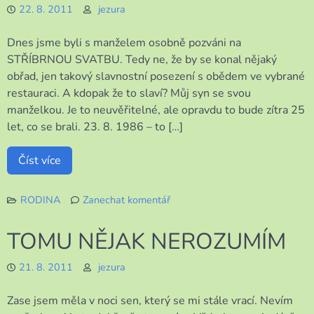
22. 8. 2011
jezura
Dnes jsme byli s manželem osobně pozváni na
STŘÍBRNOU SVATBU. Tedy ne, že by se konal nějaký
obřad, jen takový slavnostní posezení s obědem ve vybrané
restauraci. A kdopak že to slaví? Můj syn se svou
manželkou. Je to neuvěřitelné, ale opravdu to bude zítra 25
let, co se brali. 23. 8. 1986 – to […]
Číst více
RODINA
Zanechat komentář
k
STŘÍBRNÁ
TOMU NĚJAK NEROZUMÍM
SVATBA
21. 8. 2011
jezura
Zase jsem měla v noci sen, který se mi stále vrací. Nevím