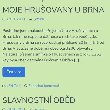
MOJE HRUŠOVANY U BRNA
28. 8. 2011
jezura
Posledně jsem nakousla, že jsem žila v Hrušovanech u
Brna, tak mne napadlo dát něco o nich také vědět zde.
Hrušovany u Brna se rozprostírají přibližně 20 km jižně od
Brna. V současné době má obec cca 3200 obyvatel.
Nejstarší písemná zmínka o Hrušovanech je z roku 1252,
kdy byla obec darována Bočkem z Obřan […]
Číst více
JEN TAK
Zanechat komentář
k
MOJE
SLAVNOSTNÍ OBĚD
HRUŠOVANY
U
28. 8. 2011
jezura