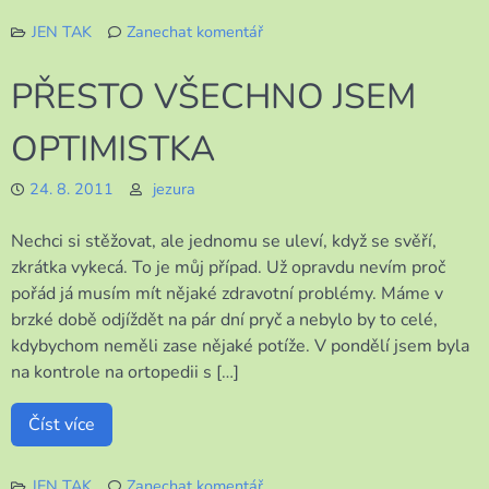
JEN TAK
Zanechat komentář
k
PADÁME
PŘESTO VŠECHNO JSEM
JAK
MOUCHY
OPTIMISTKA
24. 8. 2011
jezura
Nechci si stěžovat, ale jednomu se uleví, když se svěří,
zkrátka vykecá. To je můj případ. Už opravdu nevím proč
pořád já musím mít nějaké zdravotní problémy. Máme v
brzké době odjíždět na pár dní pryč a nebylo by to celé,
kdybychom neměli zase nějaké potíže. V pondělí jsem byla
na kontrole na ortopedii s […]
Číst více
JEN TAK
Zanechat komentář