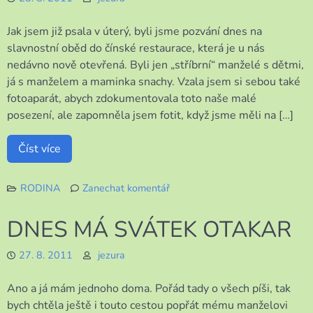
BRNA
Jak jsem již psala v úterý, byli jsme pozvání dnes na
slavnostní oběd do čínské restaurace, která je u nás
nedávno nově otevřená. Byli jen „stříbrní“ manželé s dětmi,
já s manželem a maminka snachy. Vzala jsem si sebou také
fotoaparát, abych zdokumentovala toto naše malé
posezení, ale zapomněla jsem fotit, když jsme měli na […]
Číst více
RODINA
Zanechat komentář
k
SLAVNOSTNÍ
DNES MÁ SVÁTEK OTAKAR
OBĚD
27. 8. 2011
jezura
Ano a já mám jednoho doma. Pořád tady o všech píši, tak
bych chtěla ještě i touto cestou popřát mému manželovi