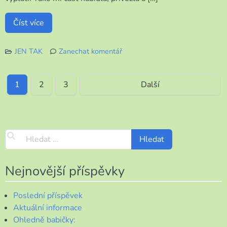
Číst více
JEN TAK
Zanechat komentář
k
ZPRACOVÁNÍ
PŘEBYTKŮ
1
2
3
Další
Nejnovější příspěvky
Poslední příspěvek
Aktuální informace
Ohledně babičky: