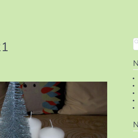
21
N
N