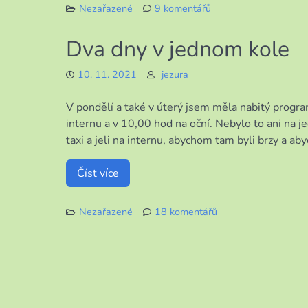
Nezařazené
9 komentářů
u
textu
Dva dny v jednom kole
s
názvem
10. 11. 2021
jezura
Zlomená
ruka
V pondělí a také v úterý jsem měla nabitý progr
už
je
internu a v 10,00 hod na oční. Nebylo to ani na j
minulostí
taxi a jeli na internu, abychom tam byli brzy a aby
Číst více
Nezařazené
18 komentářů
u
textu
s
názvem
Dva
dny