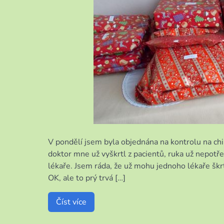
V pondělí jsem byla objednána na kontrolu na chi
doktor mne už vyškrtl z pacientů, ruka už nepotře
lékaře. Jsem ráda, že už mohu jednoho lékaře škr
OK, ale to prý trvá […]
Číst více