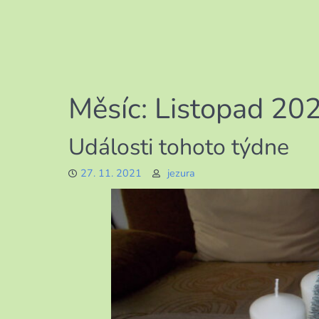
Měsíc:
Listopad 20
Události tohoto týdne
27. 11. 2021
jezura