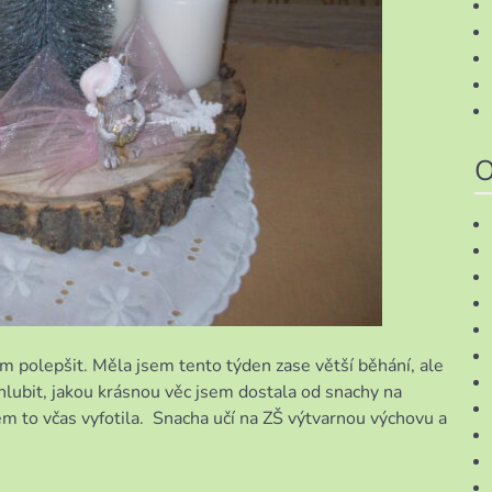
O
m polepšit. Měla jsem tento týden zase větší běhání, ale
lubit, jakou krásnou věc jsem dostala od snachy na
em to včas vyfotila. Snacha učí na ZŠ výtvarnou výchovu a