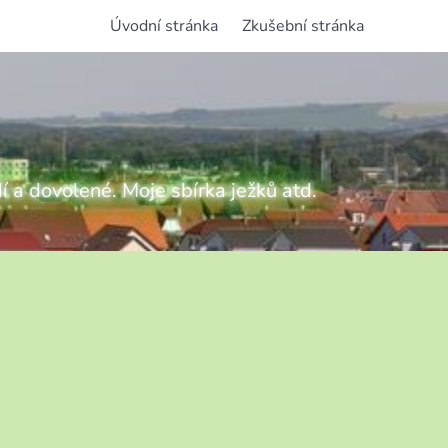
Úvodní stránka
Zkušební stránka
í a dovolené. Moje sbírka ježků atd.