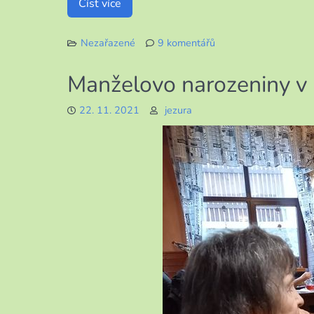
Číst více
Nezařazené
9 komentářů
u
textu
Manželovo narozeniny v 
s
názvem
22. 11. 2021
jezura
Události
tohoto
týdne