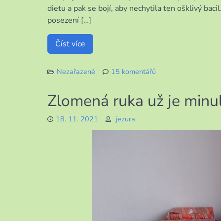
dietu a pak se bojí, aby nechytila ten ošklivý bac
posezení […]
Číst více
Nezařazené
15 komentářů
u
textu
Zlomená ruka už je minul
s
názvem
18. 11. 2021
jezura
Manželovo
narozeniny
v
restauraci