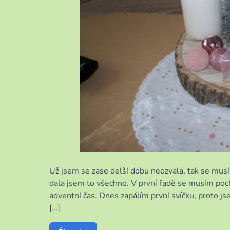
Už jsem se zase delší dobu neozvala, tak se musí
dala jsem to všechno. V první řadě se musím poch
adventní čas. Dnes zapálím první svíčku, proto js
[…]