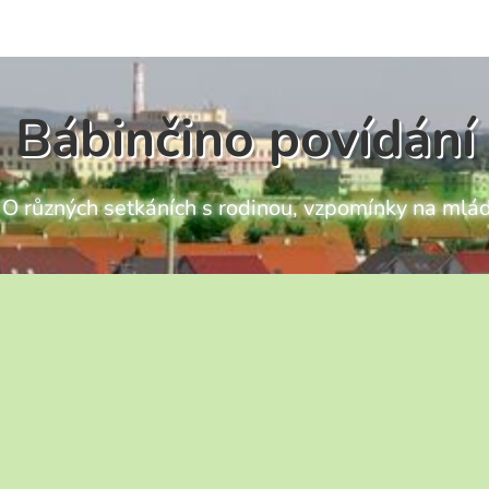
Bábinčino povídání
ch O různých setkáních s rodinou, vzpomínky na mlád