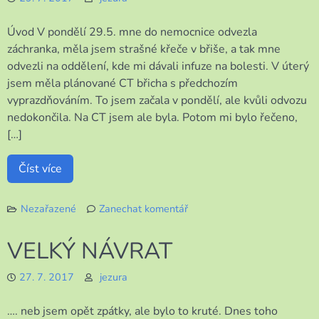
Úvod V pondělí 29.5. mne do nemocnice odvezla
záchranka, měla jsem strašné křeče v břiše, a tak mne
odvezli na oddělení, kde mi dávali infuze na bolesti. V úterý
jsem měla plánované CT břicha s předchozím
vyprazdňováním. To jsem začala v pondělí, ale kvůli odvozu
nedokončila. Na CT jsem ale byla. Potom mi bylo řečeno,
[…]
Číst více
Nezařazené
Zanechat komentář
k
K
VELKÝ NÁVRAT
L
A
27. 7. 2017
jezura
D
N
…. neb jsem opět zpátky, ale bylo to kruté. Dnes toho
O