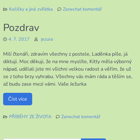
Kočičky a jiná zvířátka
Zanechat komentář
k
Flori
Pozdrav
a
Julián
4. 7. 2017
jezura
Milí čtenáři, zdravím všechny z postele, Laděnka píše, já
diktuji. Moc děkuji, že na mne myslíte, Kitty měla výborný
nápad, udělali jste mi všichni velkou radost a věřím, že už
se z toho brzy vyhrabu. Všechny vás mám ráda a těším se,
až budu zase mezi vámi. Vaše Ježurka
Číst více
PŘÍBĚHY ZE ŽIVOTA
Zanechat komentář
k
Pozdrav