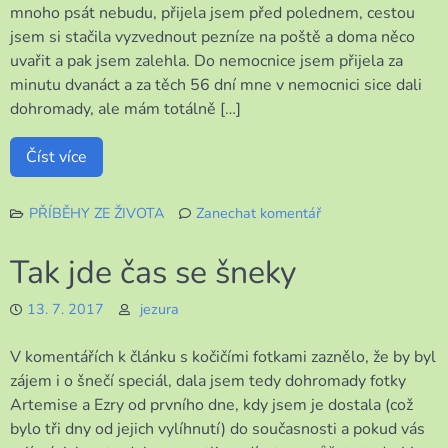
mnoho psát nebudu, přijela jsem před polednem, cestou
jsem si stačila vyzvednout pezníze na poště a doma něco
uvařit a pak jsem zalehla. Do nemocnice jsem přijela za
minutu dvanáct a za těch 56 dní mne v nemocnici sice dali
dohromady, ale mám totálně […]
Číst více
PŘÍBĚHY ZE ŽIVOTA
Zanechat komentář
k
VELKÝ
Tak jde čas se šneky
NÁVRAT
13. 7. 2017
jezura
V komentářích k článku s kočičími fotkami zaznělo, že by byl
zájem i o šnečí speciál, dala jsem tedy dohromady fotky
Artemise a Ezry od prvního dne, kdy jsem je dostala (což
bylo tři dny od jejich vylíhnutí) do současnosti a pokud vás