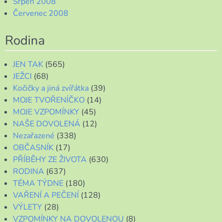
Srpen 2008
Červenec 2008
Rodina
JEN TAK
(565)
JEŽCI
(68)
Kočičky a jiná zvířátka
(39)
MOJE TVOŘENÍČKO
(14)
MOJE VZPOMÍNKY
(45)
NAŠE DOVOLENÁ
(12)
Nezařazené
(338)
OBČASNÍK
(17)
PŘÍBĚHY ZE ŽIVOTA
(630)
RODINA
(637)
TÉMA TÝDNE
(180)
VAŘENÍ A PEČENÍ
(128)
VÝLETY
(28)
VZPOMÍNKY NA DOVOLENOU
(8)