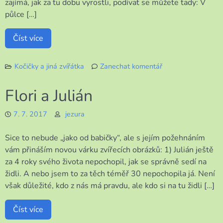
zajímá, jak za tu dobu vyrostli, podívat se můžete tady: V
půlce […]
Číst více
Kočičky a jiná zvířátka
Zanechat komentář
k
Tak
Flori a Julián
jde
čas
7. 7. 2017
jezura
se
šneky
Sice to nebude „jako od babičky“, ale s jejím požehnáním
vám přináším novou várku zvířecích obrázků: 1) Julián ještě
za 4 roky svého života nepochopil, jak se správně sedí na
židli. A nebo jsem to za těch téměř 30 nepochopila já. Není
však důležité, kdo z nás má pravdu, ale kdo si na tu židli […]
Číst více