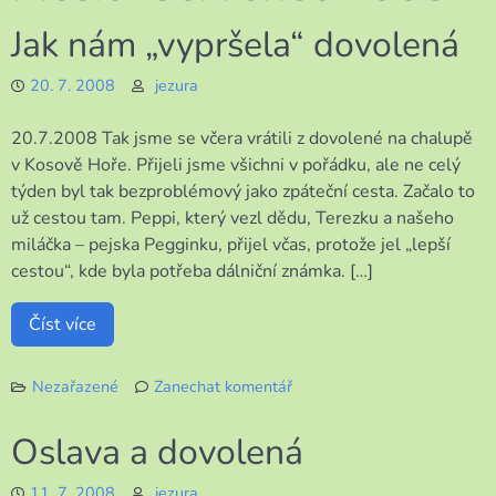
Jak nám „vypršela“ dovolená
20. 7. 2008
jezura
20.7.2008 Tak jsme se včera vrátili z dovolené na chalupě
v Kosově Hoře. Přijeli jsme všichni v pořádku, ale ne celý
týden byl tak bezproblémový jako zpáteční cesta. Začalo to
už cestou tam. Peppi, který vezl dědu, Terezku a našeho
miláčka – pejska Pegginku, přijel včas, protože jel „lepší
cestou“, kde byla potřeba dálniční známka. […]
Číst více
Nezařazené
Zanechat komentář
k
Jak
Oslava a dovolená
nám
„vypršela“
11. 7. 2008
jezura