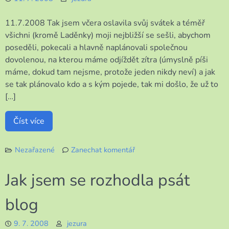
dovolená
11.7.2008 Tak jsem včera oslavila svůj svátek a téměř
všichni (kromě Laděnky) moji nejbližší se sešli, abychom
poseděli, pokecali a hlavně naplánovali společnou
dovolenou, na kterou máme odjíždět zítra (úmyslně píši
máme, dokud tam nejsme, protože jeden nikdy neví) a jak
se tak plánovalo kdo a s kým pojede, tak mi došlo, že už to
[…]
Číst více
Nezařazené
Zanechat komentář
k
Oslava
Jak jsem se rozhodla psát
a
dovolená
blog
9. 7. 2008
jezura