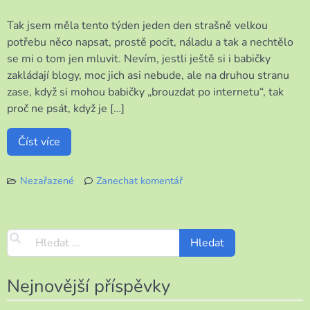
Tak jsem měla tento týden jeden den strašně velkou
potřebu něco napsat, prostě pocit, náladu a tak a nechtělo
se mi o tom jen mluvit. Nevím, jestli ještě si i babičky
zakládají blogy, moc jich asi nebude, ale na druhou stranu
zase, když si mohou babičky „brouzdat po internetu“, tak
proč ne psát, když je […]
Číst více
Nezařazené
Zanechat komentář
k
Jak
jsem
se
rozhodla
psát
blog
Nejnovější příspěvky