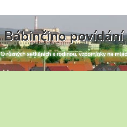
Bábinčino povídání
ch O různých setkáních s rodinou, vzpomínky na mlád