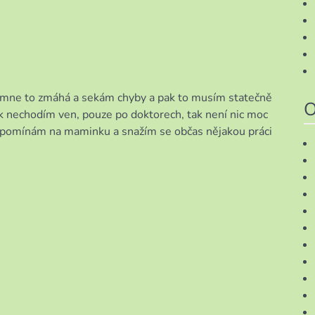
e mne to zmáhá a sekám chyby a pak to musím statečně
O
k nechodím ven, pouze po doktorech, tak není nic moc
zpomínám na maminku a snažím se občas nějakou práci