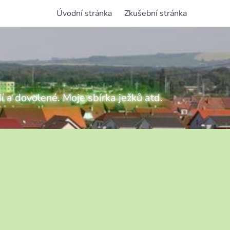
Úvodní stránka
Zkušební stránka
í a dovolené. Moje sbírka ježků atd.