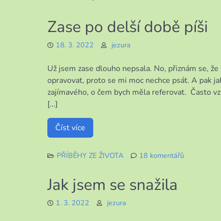
u
textu
Zase po delší době píši
s
názvem
18. 3. 2022
jezura
Co
se
Už jsem zase dlouho nepsala. No, přiznám se, ž
stalo
ve
opravovat, proto se mi moc nechce psát. A pak ja
dvou
zajímavého, o čem bych měla referovat. Často v
dnech
[…]
Číst více
PŘÍBĚHY ZE ŽIVOTA
18 komentářů
u
textu
Jak jsem se snažila
s
názvem
1. 3. 2022
jezura
Zase
po