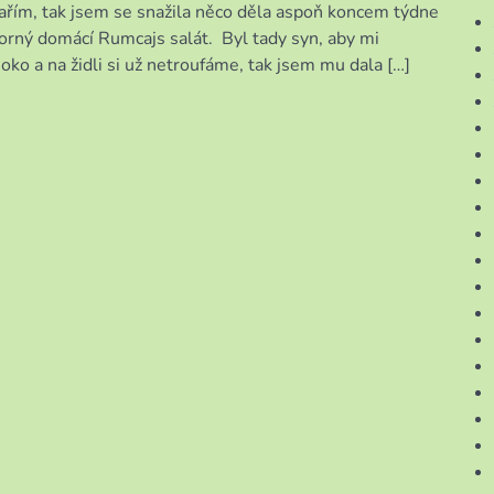
ařím, tak jsem se snažila něco děla aspoň koncem týdne
borný domácí Rumcajs salát. Byl tady syn, aby mi
ko a na židli si už netroufáme, tak jsem mu dala […]