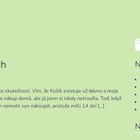
ch
N
ale skutečnost. Vím, že Košík existuje už dávno a moje
ako nákup domů, ale já jsem si nikdy netroufla. Teď, když
ám nemohl syn nakoupit, protože měli 14 dní […]
N