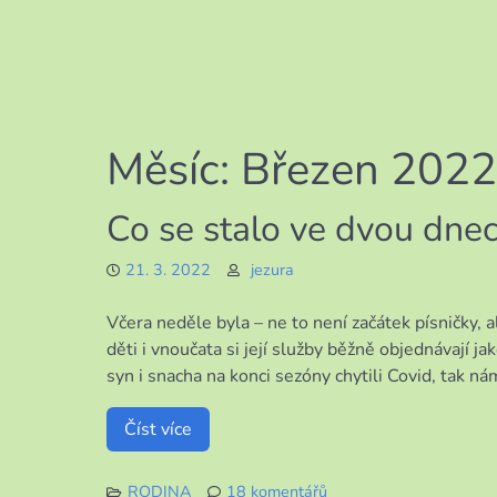
Měsíc:
Březen 2022
Co se stalo ve dvou dne
21. 3. 2022
jezura
Včera neděle byla – ne to není začátek písničky, 
děti i vnoučata si její služby běžně objednávají j
syn i snacha na konci sezóny chytili Covid, tak n
Číst více
RODINA
18 komentářů