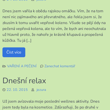
Dnes jsem vařila k obědu rajskou omáčku. Vím, že na tom
není nic zajímavého ani převratného, ale řekla jsem si, že
zkusím k tomu uvařit vepřové koleno. Všude se pějí ódy na
pečená vepřová kolena, ale to vím, že bych ani neochutnala
už hlavně proto, že nahoře je krásně křupavá a propečená
kůžička. Tu já […]
Číst více
VAŘENÍ A PEČENÍ
Zanechat komentář
k
Asi
Dnešní relax
to
chtělo
22. 10. 2015
jezura
větší
koleno
Už jsem avízovala moje poslední wellnes aktivity. Dnes
jsem tedy byla na kosmetice. Zdůrazňuji, že po druhé v