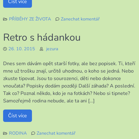
Číst více
PŘÍBĚHY ZE ŽIVOTA
Zanechat komentář
k
Krásné
Retro s hádankou
odpoledne
26. 10. 2015
jezura
Dnes sem dávám opět starší fotky, ale bez popisek. Ti, kteří
mne už trošku znají, určitě uhodnou, o koho se jedná. Nebo
zkuste tipovat. Jsou to sourozenci, děti nebo dokonce
vnoučata? Popisky dodám později Další záhada? A poslední.
Tak co? Poznal někdo, kdo je na fotkách? Nebo si tipnete?
Samozřejmě rodina nebude, ale ta ani […]
Číst více
RODINA
Zanechat komentář
k