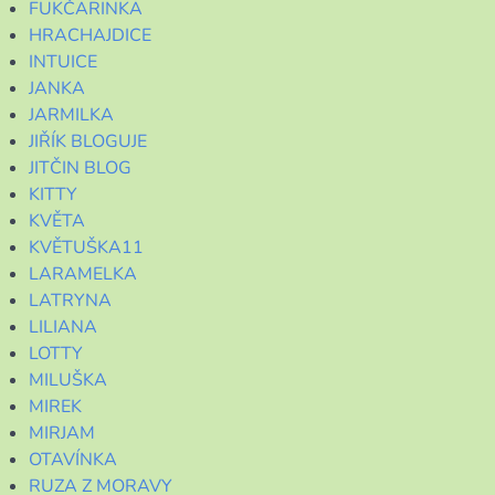
FUKČARINKA
HRACHAJDICE
INTUICE
JANKA
JARMILKA
JIŘÍK BLOGUJE
JITČIN BLOG
KITTY
KVĚTA
KVĚTUŠKA11
LARAMELKA
LATRYNA
LILIANA
LOTTY
MILUŠKA
MIREK
MIRJAM
OTAVÍNKA
RUZA Z MORAVY