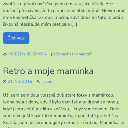
životě. Tu první návštěvu jsem dostala jako dárek. Bez
mučení přiznávám, že ta první se mi líbila méně. Nevím proč
mne kosmetička tak moc mučila, když dnes mi tato mladá a
šikovná hlásila, že mám pleť jako […]
Číst více
PŘÍBĚHY ZE ŽIVOTA
Zanechat komentář
k
Dnešní
Retro a moje maminka
relax
21. 10. 2015
jezura
Už jsem sem dala vlastně dvě staré fotky s maminkou.
Jedna byla z doby, kdy jí bylo osm let a ta druhá se mnou,
když jsem ještě jezdila v kočárku, i když sportovním. Dnes
sem dám ještě pár fotek maminky, v podstatě jak šel čas.
Snažila jsem je chronologicky seřadit za sebou. Maminka se