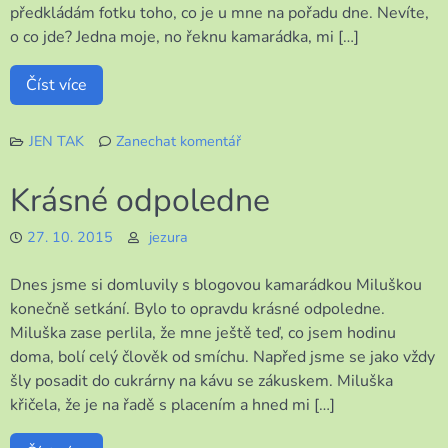
předkládám fotku toho, co je u mne na pořadu dne. Nevíte,
o co jde? Jedna moje, no řeknu kamarádka, mi […]
Číst více
JEN TAK
Zanechat komentář
k
Moje
Krásné odpoledne
zábava
u
27. 10. 2015
jezura
televize
Dnes jsme si domluvily s blogovou kamarádkou Miluškou
konečně setkání. Bylo to opravdu krásné odpoledne.
Miluška zase perlila, že mne ještě teď, co jsem hodinu
doma, bolí celý člověk od smíchu. Napřed jsme se jako vždy
šly posadit do cukrárny na kávu se zákuskem. Miluška
křičela, že je na řadě s placením a hned mi […]