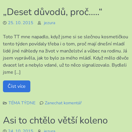
Retro
„Deset důvodů, proč…..“
s
hádankou
25. 10. 2015
jezura
Toto TT mne napadlo, když jsme si se slečnou kosmetičkou
tento týden povídaly třeba i o tom, proč mají dnešní mladí
lidé jiné náhledy na život v manželství a vůbec na rodinu. Já
jsem vyprávěla, jak to bylo za mého mládí. Když mělo děvče
dvacet let a nebylo vdané, už to něco signalizovalo. Bydleli
jsme […]
Číst více
TÉMA TÝDNE
Zanechat komentář
k
„Deset
Asi to chtělo větší koleno
důvodů,
proč…..“
24. 10. 2015
jezura