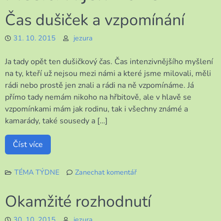
Čas dušiček a vzpomínání
31. 10. 2015
jezura
Ja tady opět ten dušičkový čas. Čas intenzivnějšího myšlení
na ty, kteří už nejsou mezi námi a které jsme milovali, měli
rádi nebo prostě jen znali a rádi na ně vzpomínáme. Já
přímo tady nemám nikoho na hřbitově, ale v hlavě se
vzpomínkami mám jak rodinu, tak i všechny známé a
kamarády, také sousedy a […]
Číst více
TÉMA TÝDNE
Zanechat komentář
k
Čas
Okamžité rozhodnutí
dušiček
a
30. 10. 2015
jezura