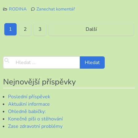
RODINA
Zanechat komentář
k
Vše
–
1
2
3
Další
retro,
počasí
i
radost
Nejnovější příspěvky
Poslední příspěvek
Aktuální informace
Ohledně babičky:
Konečně píši o stěhování
Zase zdravotní problémy