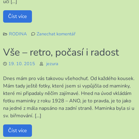
učí […]
Číst více
RODINA
Zanechat komentář
k
Retro
Vše – retro, počasí i radost
a
moje
19. 10. 2015
jezura
maminka
Dnes mám pro vás takovou všehochuť. Od každého kousek.
Mám tady ještě fotky, které jsem si vypůjčila od maminky,
které mi připadaly něčím zajímavé. Hned na úvod vkládám
fotku maminky z roku 1928 – ANO, je to pravda, je to jako
na jedné z mála napsáno na zadní straně. Maminka byla si u
sv. biřmování. […]
Číst více