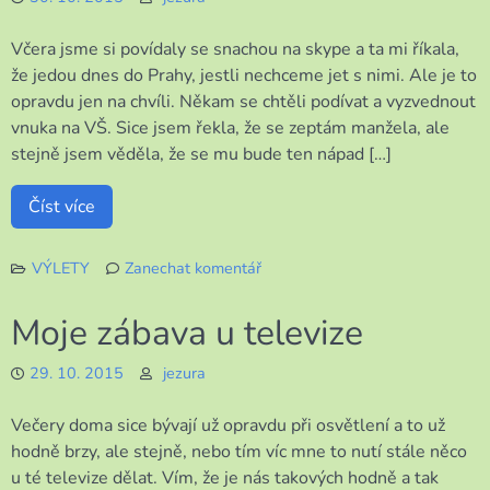
vzpomínání
Včera jsme si povídaly se snachou na skype a ta mi říkala,
že jedou dnes do Prahy, jestli nechceme jet s nimi. Ale je to
opravdu jen na chvíli. Někam se chtěli podívat a vyzvednout
vnuka na VŠ. Sice jsem řekla, že se zeptám manžela, ale
stejně jsem věděla, že se mu bude ten nápad […]
Číst více
VÝLETY
Zanechat komentář
k
Okamžité
Moje zábava u televize
rozhodnutí
29. 10. 2015
jezura
Večery doma sice bývají už opravdu při osvětlení a to už
hodně brzy, ale stejně, nebo tím víc mne to nutí stále něco
u té televize dělat. Vím, že je nás takových hodně a tak