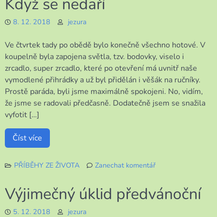
Když se nedaří
bylo
radosti!
8. 12. 2018
jezura
Ve čtvrtek tady po obědě bylo konečně všechno hotové. V
koupelně byla zapojena světla, tzv. bodovky, viselo i
zrcadlo, super zrcadlo, které po otevření má uvnitř naše
vymodlené přihrádky a už byl přidělán i věšák na ručníky.
Prostě paráda, byli jsme maximálně spokojeni. No, vidím,
že jsme se radovali předčasně. Dodatečně jsem se snažila
vyfotit […]
Číst více
PŘÍBĚHY ZE ŽIVOTA
Zanechat komentář
k
Když
Výjimečný úklid předvánoční
se
nedaří
5. 12. 2018
jezura