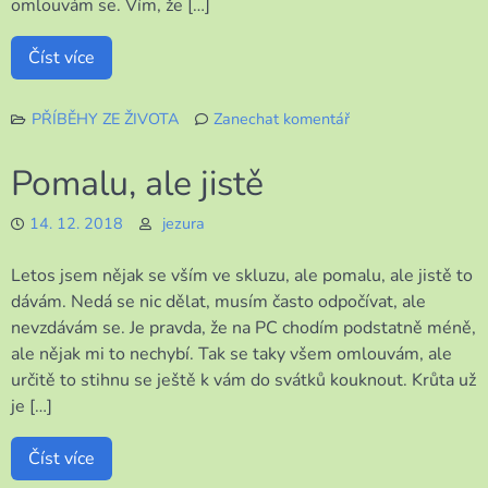
omlouvám se. Vím, že […]
Číst více
PŘÍBĚHY ZE ŽIVOTA
Zanechat komentář
k
Na
Pomalu, ale jistě
jiné
téma,
14. 12. 2018
jezura
ale
je
Letos jsem nějak se vším ve skluzu, ale pomalu, ale jistě to
to
děs
dávám. Nedá se nic dělat, musím často odpočívat, ale
běs
nevzdávám se. Je pravda, že na PC chodím podstatně méně,
ale nějak mi to nechybí. Tak se taky všem omlouvám, ale
určitě to stihnu se ještě k vám do svátků kouknout. Krůta už
je […]
Číst více