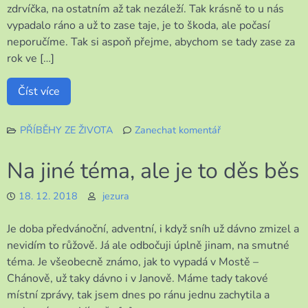
zdrvíčka, na ostatním až tak nezáleží. Tak krásně to u nás
vypadalo ráno a už to zase taje, je to škoda, ale počasí
neporučíme. Tak si aspoň přejme, abychom se tady zase za
rok ve […]
Číst více
PŘÍBĚHY ZE ŽIVOTA
Zanechat komentář
k
Krásné
Na jiné téma, ale je to děs běs
Vánoce
18. 12. 2018
jezura
Je doba předvánoční, adventní, i když sníh už dávno zmizel a
nevidím to růžově. Já ale odbočuji úplně jinam, na smutné
téma. Je všeobecně známo, jak to vypadá v Mostě –
Chánově, už taky dávno i v Janově. Máme tady takové
místní zprávy, tak jsem dnes po ránu jednu zachytila a