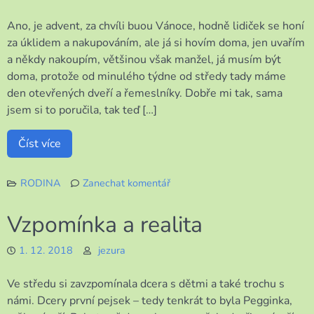
Ano, je advent, za chvíli buou Vánoce, hodně lidiček se honí
za úklidem a nakupováním, ale já si hovím doma, jen uvařím
a někdy nakoupím, většinou však manžel, já musím být
doma, protože od minulého týdne od středy tady máme
den otevřených dveří a řemeslníky. Dobře mi tak, sama
jsem si to poručila, tak teď […]
Číst více
RODINA
Zanechat komentář
k
Výjimečný
Vzpomínka a realita
úklid
předvánoční
1. 12. 2018
jezura
Ve středu si zavzpomínala dcera s dětmi a také trochu s
námi. Dcery první pejsek – tedy tenkrát to byla Pegginka,