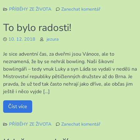
PŘÍBĚHY ZE ŽIVOTA
Zanechat komentář
k
Pomalu,
To bylo radosti!
ale
jistě
10. 12. 2018
jezura
Je sice adventní čas, za dveřmi jsou Vánoce, ale to
neznamená, že by se nehrál bowling. Naši šikovní
bowlingáři – tedy vnuk Luky a syn Láďa se vydali v neděli na
Mistrovství republiky pětičlenných družstev až do Brna. Je
pravda, že už teď tak často nehrají jako dříve, ale občas jim
ještě i něco vyjde […]
Číst více
PŘÍBĚHY ZE ŽIVOTA
Zanechat komentář
k
To