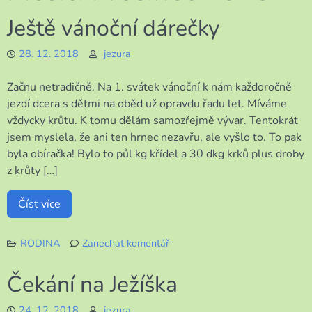
Ještě vánoční dárečky
28. 12. 2018
jezura
Začnu netradičně. Na 1. svátek vánoční k nám každoročně
jezdí dcera s dětmi na oběd už opravdu řadu let. Míváme
vždycky krůtu. K tomu dělám samozřejmě vývar. Tentokrát
jsem myslela, že ani ten hrnec nezavřu, ale vyšlo to. To pak
byla obíračka! Bylo to půl kg křídel a 30 dkg krků plus droby
z krůty […]
Číst více
RODINA
Zanechat komentář
k
Ještě
Čekání na Ježíška
vánoční
dárečky
24. 12. 2018
jezura