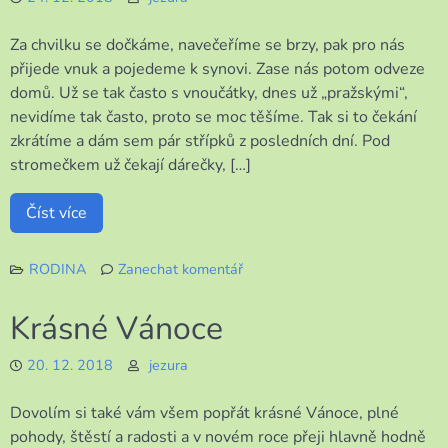
Za chvilku se dočkáme, navečeříme se brzy, pak pro nás
přijede vnuk a pojedeme k synovi. Zase nás potom odveze
domů. Už se tak často s vnoučátky, dnes už „pražskými“,
nevidíme tak často, proto se moc těšíme. Tak si to čekání
zkrátíme a dám sem pár střípků z posledních dní. Pod
stromečkem už čekají dárečky, […]
Číst více
RODINA
Zanechat komentář
k
Čekání
Krásné Vánoce
na
Ježíška
20. 12. 2018
jezura
Dovolím si také vám všem popřát krásné Vánoce, plné
pohody, štěstí a radosti a v novém roce přeji hlavně hodně