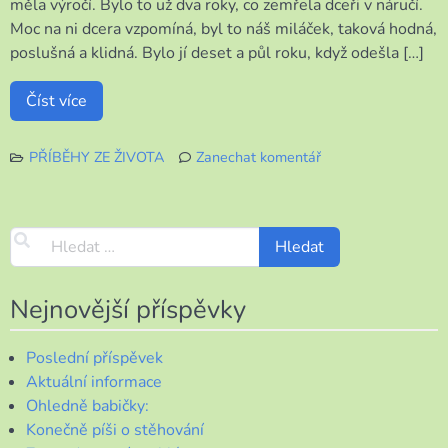
měla výročí. Bylo to už dva roky, co zemřela dceři v náručí.
Moc na ni dcera vzpomíná, byl to náš miláček, taková hodná,
poslušná a klidná. Bylo jí deset a půl roku, když odešla […]
Číst více
PŘÍBĚHY ZE ŽIVOTA
Zanechat komentář
k
Vzpomínka
a
realita
Nejnovější příspěvky
Poslední příspěvek
Aktuální informace
Ohledně babičky:
Konečně píši o stěhování