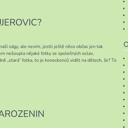
JEROVIC?
O
ší ságy, ale nevím, jestli ještě něco občas jen tak
sem nešoupla nějaké fotky ze společných oslav,
dně „stará“ fotka, to je koneckonců vidět na dětech, že? To
AROZENIN