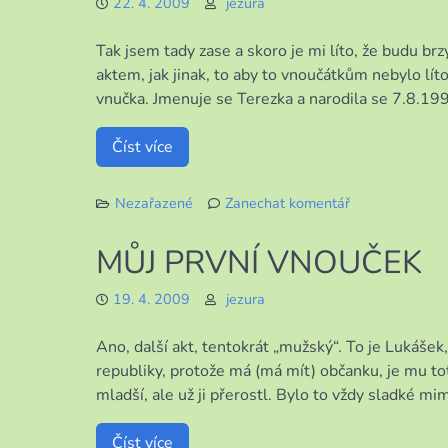
22. 4. 2009
jezura
Tak jsem tady zase a skoro je mi líto, že budu brz
aktem, jak jinak, to aby to vnoučátkům nebylo lít
vnučka. Jmenuje se Terezka a narodila se 7.8.199
Číst více
Nezařazené
Zanechat komentář
k
MOJE
MŮJ PRVNÍ VNOUČEK
MLADŠÍ
VNUČKA
19. 4. 2009
jezura
Ano, další akt, tentokrát „mužský“. To je Lukáš
republiky, protože má (má mít) občanku, je mu tot
mladší, ale už ji přerostl. Bylo to vždy sladké mimi
Číst více