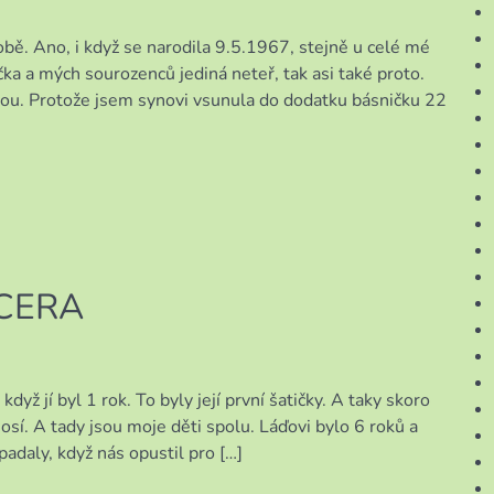
obě. Ano, i když se narodila 9.5.1967, stejně u celé mé
čka a mých sourozenců jediná neteř, tak asi také proto.
ou. Protože jsem synovi vsunula do dodatku básničku 22
CERA
když jí byl 1 rok. To byly její první šatičky. A taky skoro
sí. A tady jsou moje děti spolu. Láďovi bylo 6 roků a
adaly, když nás opustil pro […]