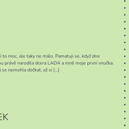
í to moc, ale taky ne málo. Pamatuji se, když dne
 mu právě narodila dcera LADA a mně moje první vnučka.
á se nemohla dočkat, až si […]
EK