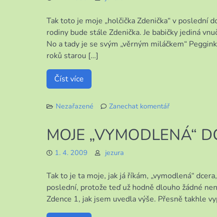
Tak toto je moje „holčička Zdenička“ v poslední d
rodiny bude stále Zdenička. Je babičky jediná vnu
No a tady je se svým „věrným miláčkem“ Peggink
roků starou […]
Číst více
Nezařazené
Zanechat komentář
k
MOJE
MOJE „VYMODLENÁ“ D
DCERA
–
1. 4. 2009
jezura
DODATEK
Tak to je ta moje, jak já říkám, „vymodlená“ dcera, 
poslední, protože teď už hodně dlouho žádné neno
Zdence 1, jak jsem uvedla výše. Přesně takhle vyp