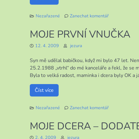
Nezařazené
Zanechat komentář
k
MŮJ
MOJE PRVNÍ VNUČKA
PRVNÍ
VNOUČEK
12. 4. 2009
jezura
Syn mě udělal babičkou, když mi bylo 47 let. Nen
25.2.1988 „vtrhl“ do mé kanceláře a řekl, že se
Byla to velká radost, maminka i dcera byly OK a j
Číst více
Nezařazené
Zanechat komentář
k
MOJE
MOJE DCERA – DODAT
PRVNÍ
VNUČKA
2. 4. 2009
jezura