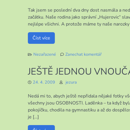
HUJEROVIC?
Tak jsem se poslední dva dny dost nasmála a nedá
začátku. Naše rodina jako správní „Hujerovic“ sla
nejlépe všichni. A protože máme ty naše narozky 
Číst více
Nezařazené
Zanechat komentář
k
POPLETENÉ
JEŠTĚ JEDNOU VNOUČ
OSLAVY
NAROZENIN
24. 4. 2009
jezura
Nedá mi to, abych ještě nepřidala nějaké fotky vš
všechny jsou OSOBNOSTI. Laděnka – ta když byla
pokojíčku, chodila na gymnastiku a až do dospěl
je […]