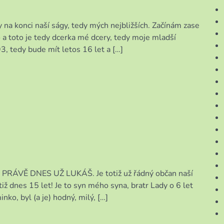
y na konci naší ságy, tedy mých nejbližších. Začínám zase
o a toto je tedy dcerka mé dcery, tedy moje mladší
3, tedy bude mít letos 16 let a […]
ek, PRÁVĚ DNES UŽ LUKÁŠ. Je totiž už řádný občan naší
iž dnes 15 let! Je to syn mého syna, bratr Lady o 6 let
nko, byl (a je) hodný, milý, […]