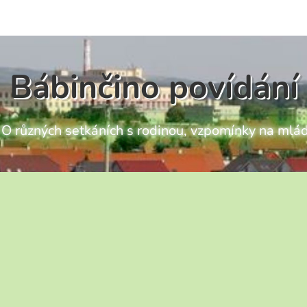
Bábinčino povídání
ch O různých setkáních s rodinou, vzpomínky na mlád