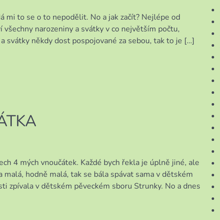
 mi to se o to nepodělit. No a jak začít? Nejlépe od
ví všechny narozeniny a svátky v co největším počtu,
a svátky někdy dost pospojované za sebou, tak to je […]
ÁTKA
ech 4 mých vnoučátek. Každé bych řekla je úplně jiné, ale
 malá, hodně malá, tak se bála spávat sama v dětském
osti zpívala v dětském pěveckém sboru Strunky. No a dnes