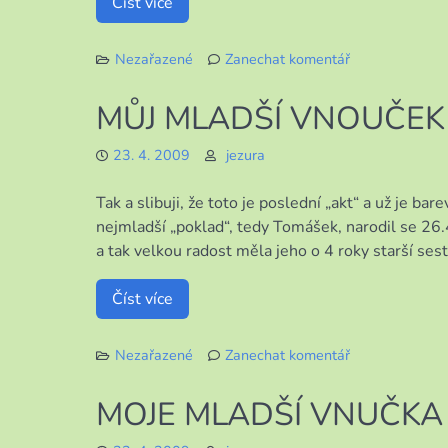
Číst více
Nezařazené
Zanechat komentář
k
JEŠTĚ
MŮJ MLADŠÍ VNOUČEK
JEDNOU
VNOUČÁTKA
23. 4. 2009
jezura
Tak a slibuji, že toto je poslední „akt“ a už je ba
nejmladší „poklad“, tedy Tomášek, narodil se 26.
a tak velkou radost měla jeho o 4 roky starší sestř
Číst více
Nezařazené
Zanechat komentář
k
MŮJ
MOJE MLADŠÍ VNUČKA
MLADŠÍ
VNOUČEK