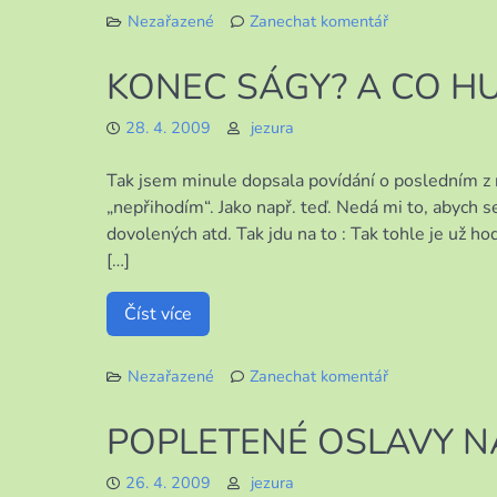
Nezařazené
Zanechat komentář
k
MOJE
KONEC SÁGY? A CO HU
POSLEDNÍ
CESTA
28. 4. 2009
jezura
Z
ITÁLIE
Tak jsem minule dopsala povídání o posledním z na
„nepřihodím“. Jako např. teď. Nedá mi to, abych 
dovolených atd. Tak jdu na to : Tak tohle je už ho
[…]
Číst více
Nezařazené
Zanechat komentář
k
KONEC
POPLETENÉ OSLAVY N
SÁGY?
A
26. 4. 2009
jezura
CO