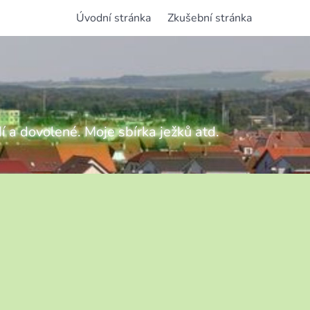
Úvodní stránka
Zkušební stránka
í a dovolené. Moje sbírka ježků atd.