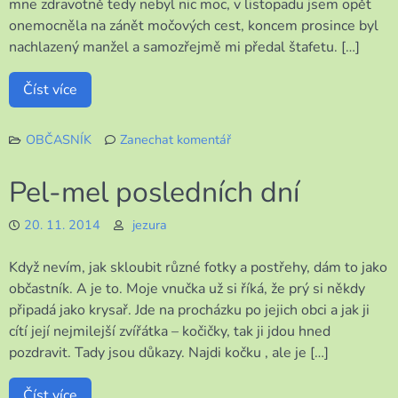
mne zdravotně tedy nebyl nic moc, v listopadu jsem opět
onemocněla na zánět močových cest, koncem prosince byl
nachlazený manžel a samozřejmě mi předal štafetu. […]
Číst více
OBČASNÍK
Zanechat komentář
k
Takové
Pel-mel posledních dní
malé
ohlédnutí
20. 11. 2014
jezura
Když nevím, jak skloubit různé fotky a postřehy, dám to jako
občastník. A je to. Moje vnučka už si říká, že prý si někdy
připadá jako krysař. Jde na procházku po jejich obci a jak ji
cítí její nejmilejší zvířátka – kočičky, tak ji jdou hned
pozdravit. Tady jsou důkazy. Najdi kočku , ale je […]
Číst více