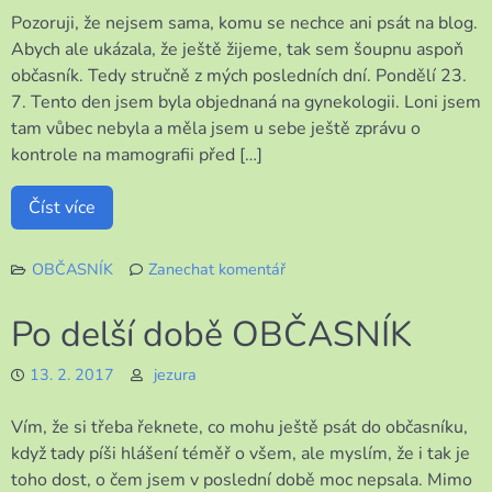
Pozoruji, že nejsem sama, komu se nechce ani psát na blog.
Abych ale ukázala, že ještě žijeme, tak sem šoupnu aspoň
občasník. Tedy stručně z mých posledních dní. Pondělí 23.
7. Tento den jsem byla objednaná na gynekologii. Loni jsem
tam vůbec nebyla a měla jsem u sebe ještě zprávu o
kontrole na mamografii před […]
Číst více
OBČASNÍK
Zanechat komentář
k
Občasník
Po delší době OBČASNÍK
13. 2. 2017
jezura
Vím, že si třeba řeknete, co mohu ještě psát do občasníku,
když tady píši hlášení téměř o všem, ale myslím, že i tak je
toho dost, o čem jsem v poslední době moc nepsala. Mimo