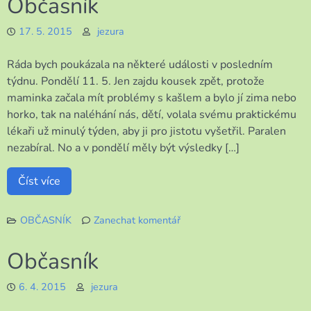
Občasník
17. 5. 2015
jezura
Ráda bych poukázala na některé události v posledním
týdnu. Pondělí 11. 5. Jen zajdu kousek zpět, protože
maminka začala mít problémy s kašlem a bylo jí zima nebo
horko, tak na naléhání nás, dětí, volala svému praktickému
lékaři už minulý týden, aby ji pro jistotu vyšetřil. Paralen
nezabíral. No a v pondělí měly být výsledky […]
Číst více
OBČASNÍK
Zanechat komentář
k
Občasník
Občasník
6. 4. 2015
jezura