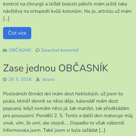
kontrol na chirurgii a léčbě bolesti páteře mám ještě taky
návštěvy na ortopedii kvůli kolenům. No jo, artrózu už mám
[…]
Číst více
OBČASNÍK
Zanechat komentář
k
Po
Zase jednou OBČASNÍK
delší
době
28. 5. 2016
jezura
OBČASNÍK
Posledních čtrnáct dní mám dost hektických, už jsem to
psala, téměř denně se něco děje, kalendář mám dost
popsaný, když nemám něco já, tak manžel, tak předkládám
pro posouzení. Pondělí 2. 5. Tento a další den maturuje můj
vnuk, vím, že umí, ale stejně…. Dopadlo to však výborně.
Informovala jsem. Také jsem si byla zažádat […]