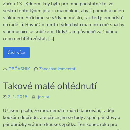
Začnu 13. týdnem, kdy bylo pro mne podstatné to, že
sestra tento týden jela za maminkou, aby jí pomohla nejen
s úklidem. Střídáme se vždy po měsíci, tak teď jsem příště
na řadě já. Rovněž v tomto týdnu byla maminka mé snachy
v nemocnici se srdíčkem. I když tam původně za žádnou
cenu nechtěla zůstat, […]
Číst více
OBČASNÍK
Zanechat komentář
k
Občasník
Takové malé ohlédnutí
2. 1. 2015
jezura
Už jsem psala, že moc nemám ráda bilancování, raději
koukám dopředu, ale přece jen se tady aspoň pár slovy a
pár obrázky vrátím o kousek zpátky. Ten konec roku pro