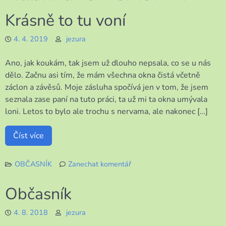
Krásně to tu voní
4. 4. 2019
jezura
Ano, jak koukám, tak jsem už dlouho nepsala, co se u nás
dělo. Začnu asi tím, že mám všechna okna čistá včetně
záclon a závěsů. Moje zásluha spočívá jen v tom, že jsem
seznala zase paní na tuto práci, ta už mi ta okna umývala
loni. Letos to bylo ale trochu s nervama, ale nakonec […]
Číst více
OBČASNÍK
Zanechat komentář
k
Krásně
Občasník
to
tu
4. 8. 2018
jezura
voní