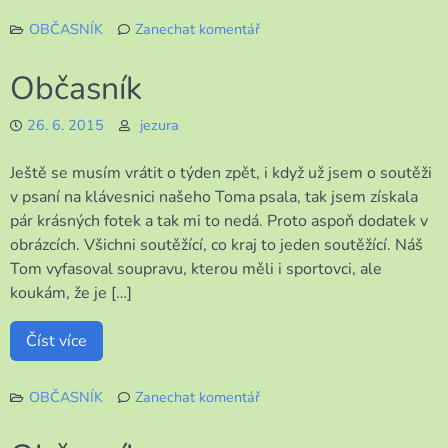
OBČASNÍK
Zanechat komentář
k
Občasník
Občasník
26. 6. 2015
jezura
Ještě se musím vrátit o týden zpět, i když už jsem o soutěži
v psaní na klávesnici našeho Toma psala, tak jsem získala
pár krásných fotek a tak mi to nedá. Proto aspoň dodatek v
obrázcích. Všichni soutěžící, co kraj to jeden soutěžící. Náš
Tom vyfasoval soupravu, kterou měli i sportovci, ale
koukám, že je […]
Číst více
OBČASNÍK
Zanechat komentář
k
Občasník