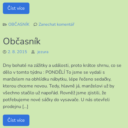
Číst více
OBČASNÍK
Zanechat komentář
k
Zase
Občasník
jednou
OBČASNÍK
2. 8. 2015
jezura
Dny bohaté na zážitky a události, proto krátce shrnu, co se
dělo v tomto týdnu : PONDĚLÍ To jsme se vydali s
manželem na obhlídku nábytku, lépe řečeno sedačky,
kterou chceme novou. Tedy, hlavně já, manželovi už by
všechno stačilo už napořád. Rovněž jsme zjistili, že
potřebujeme nové sáčky do vysavače. U nás otevřeli
prodejnu […]
Číst více