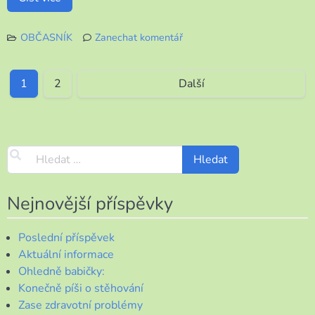
OBČASNÍK
Zanechat komentář
k
Pel-
mel
1
2
Další
posledních
dní
Nejnovější příspěvky
Poslední příspěvek
Aktuální informace
Ohledně babičky:
Konečně píši o stěhování
Zase zdravotní problémy