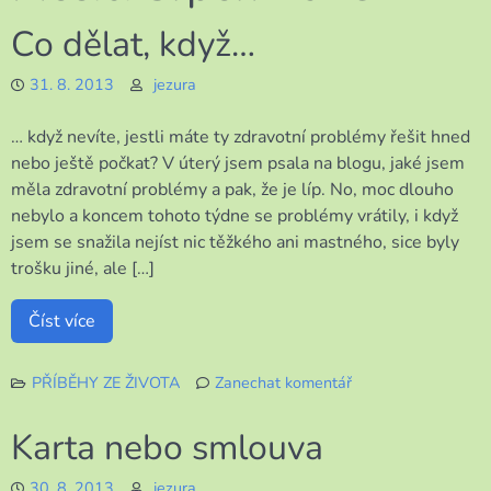
Co dělat, když…
31. 8. 2013
jezura
… když nevíte, jestli máte ty zdravotní problémy řešit hned
nebo ještě počkat? V úterý jsem psala na blogu, jaké jsem
měla zdravotní problémy a pak, že je líp. No, moc dlouho
nebylo a koncem tohoto týdne se problémy vrátily, i když
jsem se snažila nejíst nic těžkého ani mastného, sice byly
trošku jiné, ale […]
Číst více
PŘÍBĚHY ZE ŽIVOTA
Zanechat komentář
k
Co
Karta nebo smlouva
dělat,
když…
30. 8. 2013
jezura