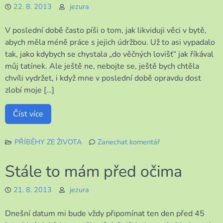
22. 8. 2013
jezura
vyřešen
V poslední době často píši o tom, jak likviduji věci v bytě,
abych měla méně práce s jejich údržbou. Už to asi vypadalo
tak, jako kdybych se chystala „do věčných lovišť“ jak říkával
můj tatínek. Ale ještě ne, nebojte se, ještě bych chtěla
chvíli vydržet, i když mne v poslední době opravdu dost
zlobí moje […]
Číst více
PŘÍBĚHY ZE ŽIVOTA
Zanechat komentář
k
Nejen
Stále to mám před očima
likvidace
21. 8. 2013
jezura
Dnešní datum mi bude vždy připomínat ten den před 45