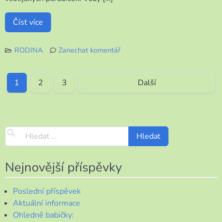
Číst více
RODINA
Zanechat komentář
k
Pomalu,
ale
1
2
3
Další
jistě
Nejnovější příspěvky
Poslední příspěvek
Aktuální informace
Ohledně babičky: