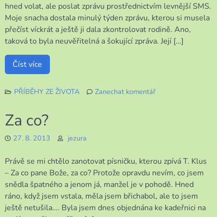
hned volat, ale poslat zprávu prostřednictvím levnější SMS.
Moje snacha dostala minulý týden zprávu, kterou si musela
přečíst víckrát a ještě ji dala zkontrolovat rodině. Ano,
taková to byla neuvěřitelná a šokující zpráva. Její […]
Číst více
PŘÍBĚHY ZE ŽIVOTA
Zanechat komentář
k
Dvě
Za co?
zprávy
27. 8. 2013
jezura
Právě se mi chtělo zanotovat písničku, kterou zpívá T. Klus
– Za co pane Bože, za co? Protože opravdu nevím, co jsem
snědla špatného a jenom já, manžel je v pohodě. Hned
ráno, když jsem vstala, měla jsem břichabol, ale to jsem
ještě netušila…. Byla jsem dnes objednána ke kadeřnici na