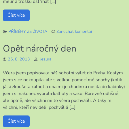
melír a trošku ostříhat […]
Číst více
PŘÍBĚHY ZE ŽIVOTA
Zanechat komentář
k
Za
Opět náročný den
co?
26. 8. 2013
jezura
Včera jsem popisovala náš sobotní výlet do Prahy. Kostým
jsem sice nekoupila, ale s velkou pomocí mé snachy (kolik
já si zkoušela kalhot a ona mi je chudinka nosila do kabinky)
jsem si nakonec vybrala kalhoty a sako. Barevně odlišné,
ale úplně, ale všichni mi to včera pochválili. A taky mi
všichni, kteří neviděli, pochválili […]
Číst více