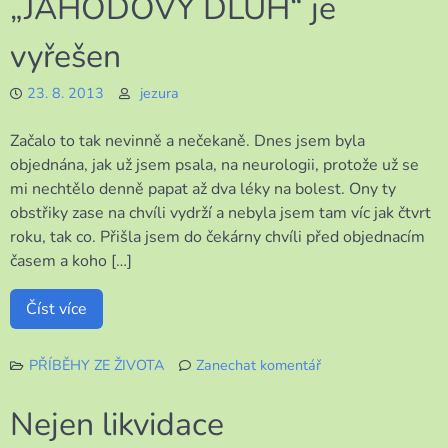
„JAHODOVÝ DLUH“ je
výlet
směr
vyřešen
Praha
23. 8. 2013
jezura
Začalo to tak nevinně a nečekaně. Dnes jsem byla
objednána, jak už jsem psala, na neurologii, protože už se
mi nechtělo denně papat až dva léky na bolest. Ony ty
obstřiky zase na chvíli vydrží a nebyla jsem tam víc jak čtvrt
roku, tak co. Přišla jsem do čekárny chvíli před objednacím
časem a koho […]
Číst více
PŘÍBĚHY ZE ŽIVOTA
Zanechat komentář
k
„JAHODOVÝ
Nejen likvidace
DLUH“
je