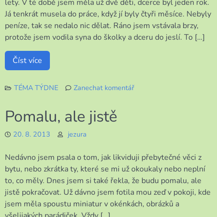
lety. V té době jsem měla už dvě děti, dcerce byl jeden rok.
Já tenkrát musela do práce, když jí byly čtyři měsíce. Nebyly
peníze, tak se nedalo nic dělat. Ráno jsem vstávala brzy,
protože jsem vodila syna do školky a dceru do jeslí. To […]
Číst více
TÉMA TÝDNE
Zanechat komentář
k
Stále
Pomalu, ale jistě
to
mám
20. 8. 2013
jezura
před
očima
Nedávno jsem psala o tom, jak likviduji přebytečné věci z
bytu, nebo zkrátka ty, které se mi už okoukaly nebo neplní
to, co měly. Dnes jsem si také řekla, že budu pomalu, ale
jistě pokračovat. Už dávno jsem fotila mou zeď v pokoji, kde
jsem měla spoustu miniatur v okénkách, obrázků a
všelijakých parádiček. Vždy […]