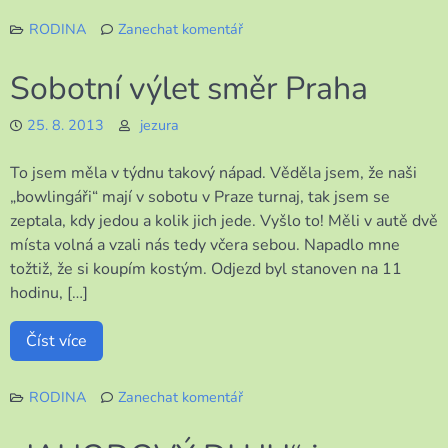
RODINA
Zanechat komentář
k
Opět
Sobotní výlet směr Praha
náročný
den
25. 8. 2013
jezura
To jsem měla v týdnu takový nápad. Věděla jsem, že naši
„bowlingáři“ mají v sobotu v Praze turnaj, tak jsem se
zeptala, kdy jedou a kolik jich jede. Vyšlo to! Měli v autě dvě
místa volná a vzali nás tedy včera sebou. Napadlo mne
tožtiž, že si koupím kostým. Odjezd byl stanoven na 11
hodinu, […]
Číst více
RODINA
Zanechat komentář
k
Sobotní