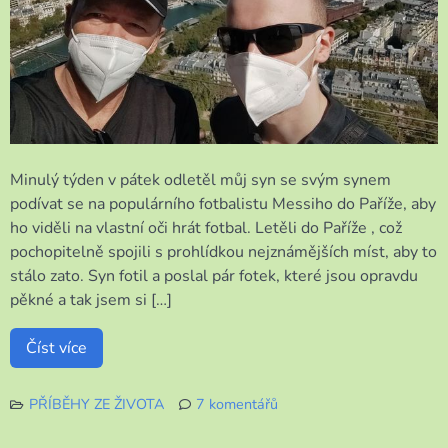
Minulý týden v pátek odletěl můj syn se svým synem
podívat se na populárního fotbalistu Messiho do Paříže, aby
ho viděli na vlastní oči hrát fotbal. Letěli do Paříže , což
pochopitelně spojili s prohlídkou nejznámějších míst, aby to
stálo zato. Syn fotil a poslal pár fotek, které jsou opravdu
pěkné a tak jsem si […]
Číst více
PŘÍBĚHY ZE ŽIVOTA
7 komentářů
u
textu