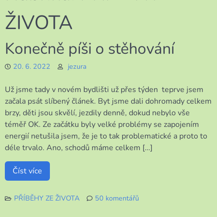
ŽIVOTA
Konečně píši o stěhování
20. 6. 2022
jezura
Už jsme tady v novém bydlišti už přes týden teprve jsem
začala psát slíbený článek. Byt jsme dali dohromady celkem
brzy, děti jsou skvělí, jezdily denně, dokud nebylo vše
téměř OK. Ze začátku byly velké problémy se zapojením
energií netušila jsem, že je to tak problematické a proto to
déle trvalo. Ano, schodů máme celkem […]
Číst více
PŘÍBĚHY ZE ŽIVOTA
50 komentářů
u