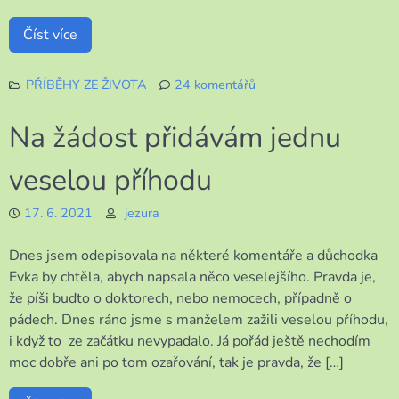
Číst více
PŘÍBĚHY ZE ŽIVOTA
24 komentářů
u
textu
Na žádost přidávám jednu
s
názvem
veselou příhodu
Po
úsměvném
17. 6. 2021
jezura
příběhu
přijde
smutnější
Dnes jsem odepisovala na některé komentáře a důchodka
Evka by chtěla, abych napsala něco veselejšího. Pravda je,
že píši buďto o doktorech, nebo nemocech, případně o
pádech. Dnes ráno jsme s manželem zažili veselou příhodu,
i když to ze začátku nevypadalo. Já pořád ještě nechodím
moc dobře ani po tom ozařování, tak je pravda, že […]