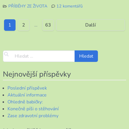
PŘÍBĚHY ZE ŽIVOTA
12 komentářů
u
textu
s
1
2
…
63
Další
názvem
Vzpomínky
hodně
zasunuté,
uvolněné
rozvolňováním,
Nejnovější příspěvky
Poslední příspěvek
Aktuální informace
Ohledně babičky:
Konečně píši o stěhování
Zase zdravotní problémy