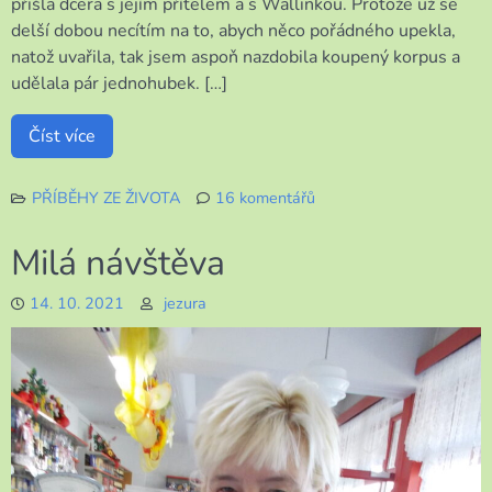
přišla dcera s jejím přítelem a s Wallinkou. Protože už se
delší dobou necítím na to, abych něco pořádného upekla,
natož uvařila, tak jsem aspoň nazdobila koupený korpus a
udělala pár jednohubek. […]
Číst více
PŘÍBĚHY ZE ŽIVOTA
16 komentářů
u
textu
Milá návštěva
s
názvem
14. 10. 2021
jezura
Návštěva
a
nazdobený
stromeček