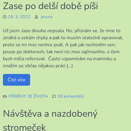
textu
Zase po delší době píši
s
názvem
18. 3. 2022
jezura
Konečně
píši
Už jsem zase dlouho nepsala. No, přiznám se, že mne to
o
stěhování
zmáhá a sekám chyby a pak to musím statečně opravovat,
proto se mi moc nechce psát. A pak jak nechodím ven,
pouze po doktorech, tak není nic moc zajímavého, o čem
bych měla referovat. Často vzpomínám na maminku a
snažím se občas nějakou práci […]
Číst více
PŘÍBĚHY ZE ŽIVOTA
18 komentářů
u
textu
Návštěva a nazdobený
s
názvem
stromeček
Zase