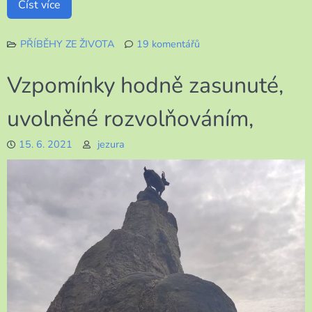
Číst více
PŘÍBĚHY ZE ŽIVOTA
19 komentářů
u
textu
Vzpomínky hodně zasunuté,
s
názvem
uvolněné rozvolňováním,
Na
žádost
15. 6. 2021
jezura
přidávám
jednu
veselou
příhodu