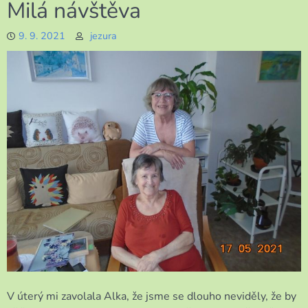
Milá návštěva
s
názvem
9. 9. 2021
jezura
Výlet
na
fotbal
do
ciziny
V úterý mi zavolala Alka, že jsme se dlouho neviděly, že by