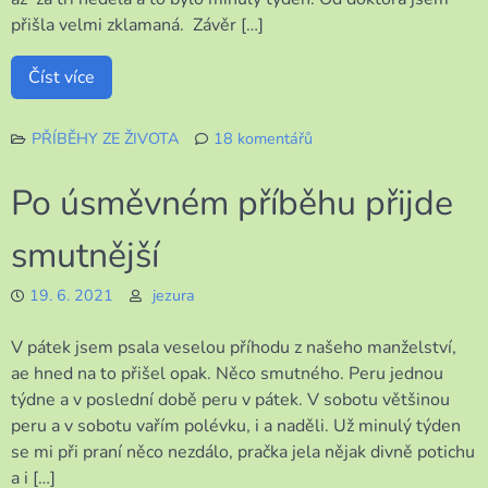
přišla velmi zklamaná. Závěr […]
Číst více
PŘÍBĚHY ZE ŽIVOTA
18 komentářů
u
textu
Po úsměvném příběhu přijde
s
názvem
smutnější
Jak
to
19. 6. 2021
jezura
dopadlo
s
mými
V pátek jsem psala veselou příhodu z našeho manželství,
koleny.
ae hned na to přišel opak. Něco smutného. Peru jednou
týdne a v poslední době peru v pátek. V sobotu většinou
peru a v sobotu vařím polévku, i a naděli. Už minulý týden
se mi při praní něco nezdálo, pračka jela nějak divně potichu
a i […]