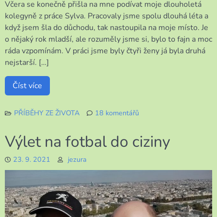
Včera se konečně přišla na mne podívat moje dlouholetá
kolegyně z práce Sylva. Pracovaly jsme spolu dlouhá léta a
když jsem šla do důchodu, tak nastoupila na moje místo. Je
o nějaký rok mladší, ale rozuměly jsme si, bylo to fajn a moc
ráda vzpomínám. V práci jsme byly čtyři ženy já byla druhá
nejstarší. […]
Číst více
PŘÍBĚHY ZE ŽIVOTA
18 komentářů
u
textu
Výlet na fotbal do ciziny
s
názvem
23. 9. 2021
jezura
Milá
návštěva