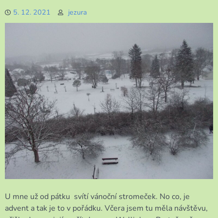
po
5. 12. 2021
jezura
delší
době
píši
U mne už od pátku svítí vánoční stromeček. No co, je
advent a tak je to v pořádku. Včera jsem tu měla návštěvu,