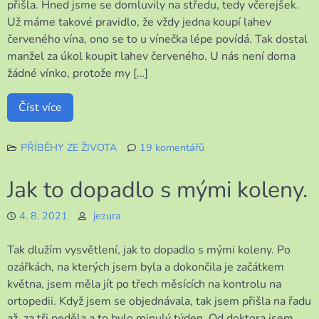
přišla. Hned jsme se domluvily na středu, tedy včerejšek.
Už máme takové pravidlo, že vždy jedna koupí lahev
červeného vína, ono se to u vínečka lépe povídá. Tak dostal
manžel za úkol koupit lahev červeného. U nás není doma
žádné vínko, protože my […]
Číst více
PŘÍBĚHY ZE ŽIVOTA
19 komentářů
u
textu
Jak to dopadlo s mými koleny.
s
názvem
4. 8. 2021
jezura
Milá
návštěva
Tak dlužím vysvětlení, jak to dopadlo s mými koleny. Po
ozářkách, na kterých jsem byla a dokončila je začátkem
května, jsem měla jít po třech měsících na kontrolu na
ortopedii. Když jsem se objednávala, tak jsem přišla na řadu
až za tři neděla a to bylo minulý týden. Od doktora jsem