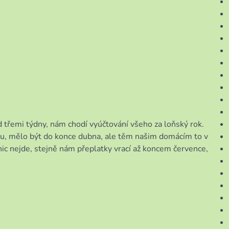
d třemi týdny, nám chodí vyúčtování všeho za loňský rok.
mu, mělo být do konce dubna, ale těm našim domácím to v
nic nejde, stejně nám přeplatky vrací až koncem července,