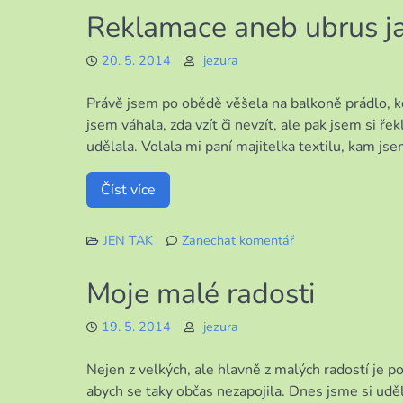
Přeplatky
Reklamace aneb ubrus j
a
nedoplatky
20. 5. 2014
jezura
Právě jsem po obědě věšela na balkoně prádlo, k
jsem váhala, zda vzít či nevzít, ale pak jsem si ře
udělala. Volala mi paní majitelka textilu, kam jse
Číst více
JEN TAK
Zanechat komentář
k
Reklamace
Moje malé radosti
aneb
ubrus
19. 5. 2014
jezura
jako
nový
Nejen z velkých, ale hlavně z malých radostí je po
abych se taky občas nezapojila. Dnes jsme si uděl