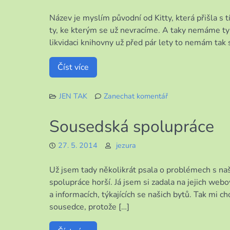
Název je myslím původní od Kitty, která přišla s t
ty, ke kterým se už nevracíme. A taky nemáme ty 
likvidaci knihovny už před pár lety to nemám tak 
Číst více
JEN TAK
Zanechat komentář
k
Knihobus
Sousedská spolupráce
27. 5. 2014
jezura
Už jsem tady několikrát psala o problémech s na
spolupráce horší. Já jsem si zadala na jejich web
a informacích, týkajících se našich bytů. Tak mi c
sousedce, protože […]