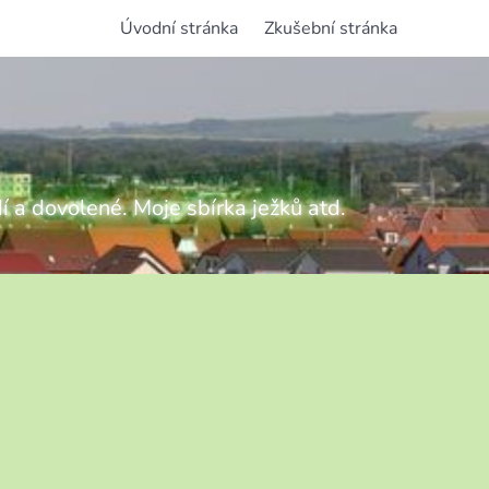
Úvodní stránka
Zkušební stránka
í a dovolené. Moje sbírka ježků atd.