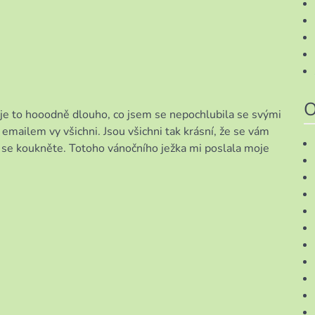
é
,
i
O
je to hooodně dlouho, co jsem se nepochlubila se svými
 emailem vy všichni. Jsou všichni tak krásní, že se vám
ak se koukněte. Totoho vánočního ježka mi poslala moje