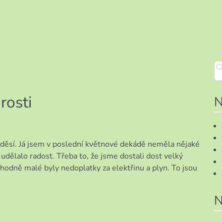
rosti
N
 vyděsí. Já jsem v poslední květnové dekádě neměla nějaké
dělalo radost. Třeba to, že jsme dostali dost velký
hodně malé byly nedoplatky za elektřinu a plyn. To jsou
N