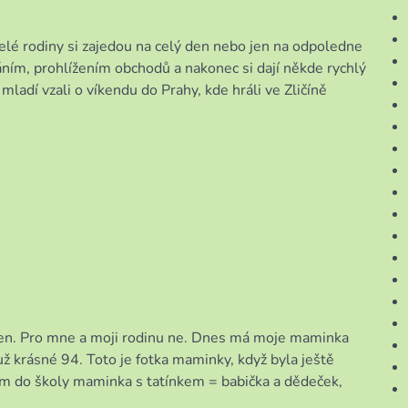
 Celé rodiny si zajedou na celý den nebo jen na odpoledne
ním, prohlížením obchodů a nakonec si dají někde rychlý
mladí vzali o víkendu do Prahy, kde hráli ve Zličíně
 den. Pro mne a moji rodinu ne. Dnes má moje maminka
už krásné 94. Toto je fotka maminky, když byla ještě
jsem do školy maminka s tatínkem = babička a dědeček,