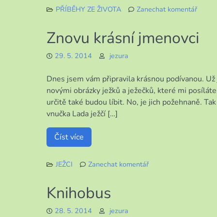
PŘÍBĚHY ZE ŽIVOTA
Zanechat komentář
k
Drobn
Znovu krásní jmenovci
radosti
velké
29. 5. 2014
jezura
starost
Dnes jsem vám připravila krásnou podívanou. Už 
novými obrázky ježků a ježečků, které mi posíláte
určitě také budou líbit. No, je jich požehnaně. T
vnučka Lada ježčí […]
Číst více
JEŽCI
Zanechat komentář
k
Znovu
Knihobus
krásní
jmenovci
28. 5. 2014
jezura