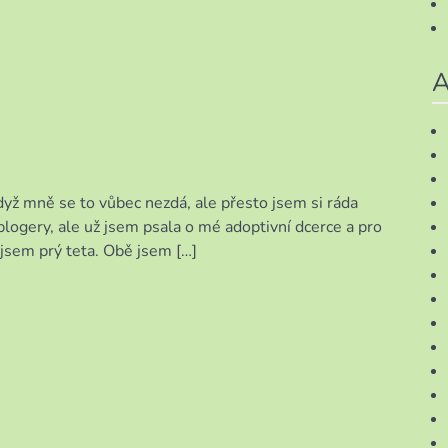
A
když mně se to vůbec nezdá, ale přesto jsem si ráda
blogery, ale už jsem psala o mé adoptivní dcerce a pro
 jsem prý teta. Obě jsem […]