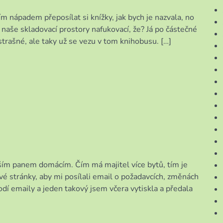
ím nápadem přeposílat si knížky, jak bych je nazvala, no
naše skladovací prostory nafukovací, že? Já po částečné
strašné, ale taky už se vezu v tom knihobusu. […]
ším panem domácím. Čím má majitel více bytů, tím je
ové stránky, aby mi posílali email o požadavcích, změnách
hodí emaily a jeden takový jsem včera vytiskla a předala