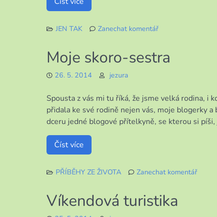
Číst více
JEN TAK
Zanechat komentář
k
Sousedská
Moje skoro-sestra
spolupráce
26. 5. 2014
jezura
Spousta z vás mi tu říká, že jsme velká rodina, i 
přidala ke své rodině nejen vás, moje blogerky a 
dceru jedné blogové přítelkyně, se kterou si píši,
Číst více
PŘÍBĚHY ZE ŽIVOTA
Zanechat komentář
k
Moje
Víkendová turistika
skoro-
sestra