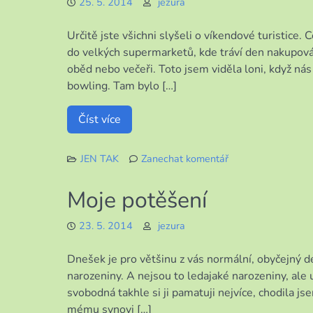
25. 5. 2014
jezura
Určitě jste všichni slyšeli o víkendové turistice.
do velkých supermarketů, kde tráví den nakupová
oběd nebo večeři. Toto jsem viděla loni, když nás 
bowling. Tam bylo […]
Číst více
JEN TAK
Zanechat komentář
k
Víkendová
Moje potěšení
turistika
23. 5. 2014
jezura
Dnešek je pro většinu z vás normální, obyčejný
narozeniny. A nejsou to ledajaké narozeniny, ale 
svobodná takhle si ji pamatuji nejvíce, chodila 
mému synovi […]