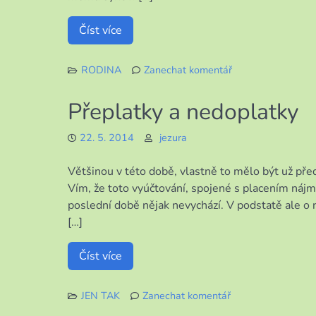
Číst více
RODINA
Zanechat komentář
k
Moje
Přeplatky a nedoplatky
potěšení
22. 5. 2014
jezura
Většinou v této době, vlastně to mělo být už pře
Vím, že toto vyúčtování, spojené s placením náj
poslední době nějak nevychází. V podstatě ale o 
[…]
Číst více
JEN TAK
Zanechat komentář
k