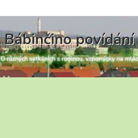
Bábinčino povídání
ch O různých setkáních s rodinou, vzpomínky na mlád