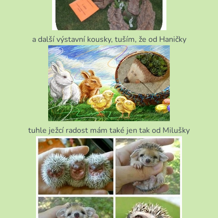
a další výstavní kousky, tuším, že od Haničky
tuhle ježcí radost mám také jen tak od Milušky