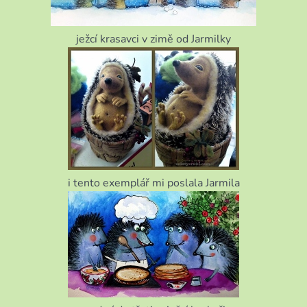
ježcí krasavci v zimě od Jarmilky
i tento exemplář mi poslala Jarmila