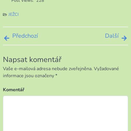
Post Views:
228
JEŽCI
Navigace
Předchozí
Další
pro
Napsat komentář
příspěvek
Vaše e-mailová adresa nebude zveřejněna.
Vyžadované
informace jsou označeny
*
Komentář