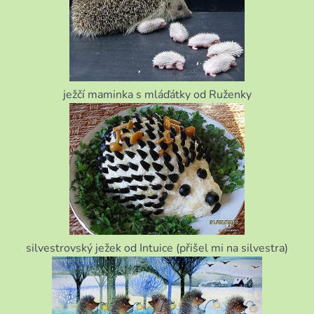
ježčí maminka s mláďátky od Ruženky
silvestrovský ježek od Intuice (přišel mi na silvestra)