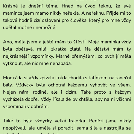
Krásné je dnešní téma. Hned na úvod řeknu, že své
mamince jsem mámo nikdy neřekla. A neřeknu. Přijde mi to
takové hodně cizí oslovení pro člověka, který pro mne vždy
udělal možné i nemožné.
Ano, měla jsem a ještě mám to štěstí. Moje maminka vždy
byla obětavá, milá, zkrátka zlatá. Na dětství mám ty
nejkrásnější vzpomínky. Marně přemýšlím, co bych jí měla
vytknout, ale nic mne nenapadá.
Moc ráda si vždy zpívala i ráda chodila s tatínkem na taneční
bály. Vždycky byla ochotná každému vyhovět ve všem.
Nejen nám, rodině, ale i cizím. Také proto s každým
vycházela dobře. Vždy říkala že by chtěla, aby na ni všichni
vzpomínali v dobrém.
Také to byla vždycky velká frajerka. Penězi jsme nikdy
neoplývali, ale uměla si poradit, sama šila a nastrojila se