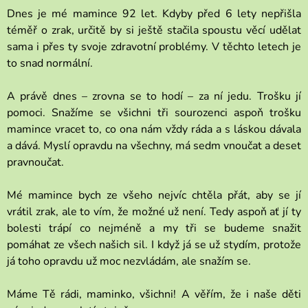
Dnes je mé mamince 92 let. Kdyby před 6 lety nepřišla
téměř o zrak, určitě by si ještě stačila spoustu věcí udělat
sama i přes ty svoje zdravotní problémy. V těchto letech je
to snad normální.
A právě dnes – zrovna se to hodí – za ní jedu. Trošku jí
pomoci. Snažíme se všichni tři sourozenci aspoň trošku
mamince vracet to, co ona nám vždy ráda a s láskou dávala
a dává. Myslí opravdu na všechny, má sedm vnoučat a deset
pravnoučat.
Mé mamince bych ze všeho nejvíc chtěla přát, aby se jí
vrátil zrak, ale to vím, že možné už není. Tedy aspoň ať jí ty
bolesti trápí co nejméně a my tři se budeme snažit
pomáhat ze všech našich sil. I když já se už stydím, protože
já toho opravdu už moc nezvládám, ale snažím se.
Máme Tě rádi, maminko, všichni! A věřím, že i naše děti