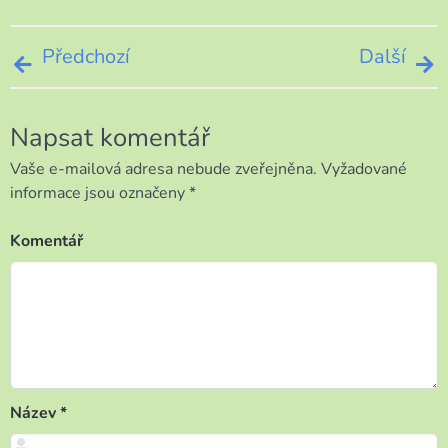
Navigace
Předchozí
Další
pro
Napsat komentář
příspěvek
Vaše e-mailová adresa nebude zveřejněna.
Vyžadované
informace jsou označeny
*
Komentář
Název
*