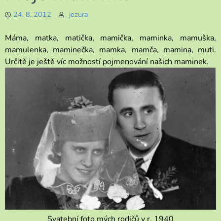
24. 8. 2012
jezura
Máma, matka, matička, mamička, maminka, mamuška,
mamulenka, maminečka, mamka, mamča, mamina, muti.
Určitě je ještě víc možností pojmenování našich maminek.
Svatební foto mých rodičů v r. 1940