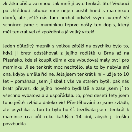
zkrátka přišla za mnou. Jak mně jí bylo tenkrát líto! Vedoucí
po zhlédnutí situace mne nejen pustil hned s maminkou
domů, ale ještě nás tam nechal odvézt svým autem! Ve
schránce jsme s maminkou teprve našly ten dopis, který
měl tenkrát velké zpoždění a já velký vztek!
Jeden důležitý mezník s velkou zátěží na psychiku bylo to,
když ji bratr odstěhoval z jejího rodiště u Brna až na
Plzeňsko, kde si koupil dům a kde vybudoval malý byt i pro
maminku. Jí se tenkrát moc nechtělo, ale to by nebyla ani
ona, kdyby uměla říci ne. Jela jsem tenkrát k ní – už je to 10
let – pomáhala jsem jí sbalit vše ve starém bytě, pak nás
bratr převezl do jejího nového bydliště a zase jsem jí to
všechno vybalovala a uspořádala. Jo, před deseti lety jsem
toho ještě zvládla daleko víc! Přestěhování to jsme zvládli,
ale psychika, s tou to bylo horší. Jezdívala jsem tenkrát k
mamince cca půl roku každých 14 dní, abych ji trošku
povzbudila.