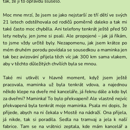
tak, že jí to opravdu slušelo.
Moc mne mrzí, že jsem se jako nejstarší ze tří dětí ve svých
21 letech odstěhovala od rodičů poměrně daleko a tak mi
také často moc chyběla. Ani telefony tenkrát ještě před 50
lety nebyly, jen jsme si psali. Ale propojené – jak já říkám,
to jsme vždy určitě byly. Nezapomenu, jak jsem krátce po
mém druhém porodu povídala se sousedkou a maminka jen
tak bez avizování přijela těch víc jak 300 km sama vlakem,
aby v těchto důležitých chvílích byla se mnou.
Také mi utkvěl v hlavně moment, když jsem ještě
pracovala, maminka už byla tenkrát vdova, a najednou
někdo klepe na dveře mé kanceláře, já řeknu dále a kdo byl
za dveřmi? Maminka! To bylo překvapení! Ale vlastně nejvíc
překvapená byla tenkrát moje maminka. Psala mi dopis, že
přijede, abych na ni čekala v Mostě na nádraží. Ona přijela,
já nikde, tak si poradila. Sedla na tramvaj a jela k naší
fabrice. Tam se na vrátnici zeptala, kde mám kancelář a