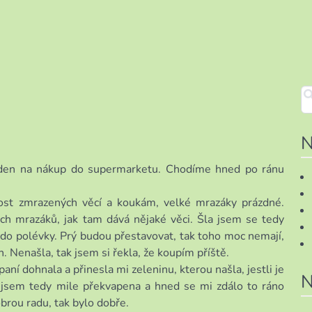
N
 den na nákup do supermarketu. Chodíme hned po ránu
t zmrazených věcí a koukám, velké mrazáky prázdné.
ch mrazáků, jak tam dává nějaké věci. Šla jsem se tedy
 do polévky. Prý budou přestavovat, tak toho moc nemají,
h. Nenašla, tak jsem si řekla, že koupím příště.
ní dohnala a přinesla mi zeleninu, kterou našla, jestli je
N
a jsem tedy mile překvapena a hned se mi zdálo to ráno
obrou radu, tak bylo dobře.