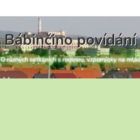
Bábinčino povídání
ch O různých setkáních s rodinou, vzpomínky na mlád