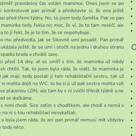
v téměř pravidelný čas volám mamince. Dnes jsem se po
 jí kontrolovat pan primář a představte si, že ona ještě
asi před třemi týdny. No, to jsem tedy čuměla. Pak se pan
 maminka tedy řekla nic moc, že ví, že to tam neléčí, ale
 to jí řekl, že je to tím, že se nepohybuje.
to mu předvedla, jak se šikovně umí posadit. Pan primář
O
ukázala ještě, že se umí i otočit na jednu i druhou stranu
 spadla brada a chválil zase.
asi před 14 dny, ať se smíří s tím, že maminka už nikdy
h chtěli. Tak, to jsem byla ráda, že viděl, že maminka je
jak mají, tedy poslali jí tam rehabilitační sestru, tak už
si mohla dojít na WC, to by si ji už pak sestra mohla vzít
ce placenou LDN, ale tam by s ní cvičili třikrát týdně a ne
nad se dočkáme.
s nimi chodí. Sice zatím s chodítkem, ale chodí a nemá s
na ni s tou rehabilitací nevykašlali.
a byla jsem ráda, že ani pan primář nemusí mít vždycky
e tedy něco.