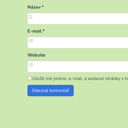
Název
*
E-mail
*
Website
Uložit mé jméno, e-mail, a webové stránky v to