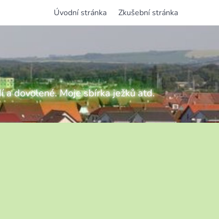
Úvodní stránka
Zkušební stránka
í a dovolené. Moje sbírka ježků atd.