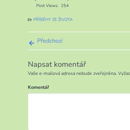
Post Views:
254
PŘÍBĚHY ZE ŽIVOTA
Navigace
Předchozí
pro
Napsat komentář
příspěvek
Vaše e-mailová adresa nebude zveřejněna.
Vyžad
Komentář