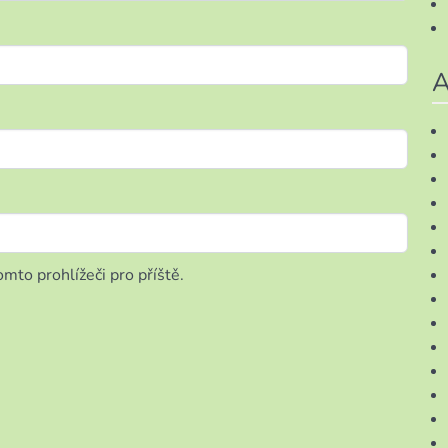
A
mto prohlížeči pro příště.