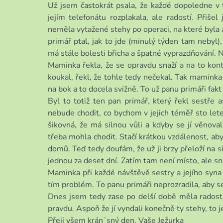
Už jsem častokrát psala, že každé dopoledne 
jejím telefonátu rozplakala, ale radostí. Přišel
neměla vytažené stehy po operaci, na které byla 
primář ptal, jak to jde (minulý týden tam nebyl),
má stále bolesti břicha a špatné vyprazdňování. Na
Maminka řekla, že se opravdu snaží a na to kon
koukal, řekl, že tohle tedy nečekal. Tak maminka 
na bok a to docela svižně. To už panu primáři fakt
Byl to totiž ten pan primář, který řekl sestře 
nebude chodit, co bychom v jejich téměř sto letec
šikovná, že má silnou vůli a kdyby se jí věnovali 
třeba mohla chodit. Stačí krátkou vzdálenost, aby 
domů. Teď tedy doufám, že už ji brzy přeloží na si
jednou za deset dní. Zatím tam není místo, ale s
Maminka při každé návštěvě sestry a jejího syna 
tím problém. To panu primáři neprozradila, aby se 
Dnes jsem tedy zase po delší době měla radost 
pravdu. Aspoň že jí vyndali konečně ty stehy, to j
Přeji všem krán¨sný den. Vaše Ježurka