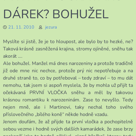
DÁREK? BOHUŽEL
21. 11. 2010
jezura
Myslíte si jistě, že je to hloupost, ale bylo by to hezké, ne?
Taková krásně zasněžená krajina, stromy ojíněné, sněhu tak
akorát ….
Ale bohužel. Manžel má dnes narozeniny a protože tradičně
již ode mne nic nechce, protože prý nic nepotřebuje a na
druhé straně to, co by potřeboval – tedy zdraví – to mu dát
nemohu, tak jsem si aspoň myslela, že by mohla už přijít ta
očekávaná PRVNÍ VLOČKA sněhu a měl by takovou
krásnou romantiku k narozeninám. Zase to nevyšlo. Tedy
nejen mně, ale i Martinovi, taky nechal toho svého
příslovečného „bílého koně“ někde hodně vzadu.
Jenom doufám, že až přijde ta první vločka a pochopitelně
sebou vezme i hodně svých dalších kamarádek, že zase brzy