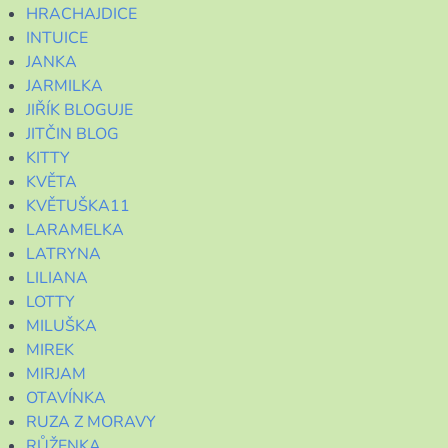
HRACHAJDICE
INTUICE
JANKA
JARMILKA
JIŘÍK BLOGUJE
JITČIN BLOG
KITTY
KVĚTA
KVĚTUŠKA11
LARAMELKA
LATRYNA
LILIANA
LOTTY
MILUŠKA
MIREK
MIRJAM
OTAVÍNKA
RUZA Z MORAVY
RŮŽENKA