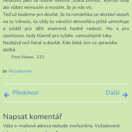
neskončí jako ta hodně ošklivá „slaná břečka“, kterou tedy
ale vůbec nemusím a myslím, že je nás víc.
Teď už budeme jen doufat, že ta romantika se dostaví aspoň
na ty Vánoce, ta vždy tu vánoční atmosféru ještě umocňuje
a zvlášť pro děti znamená hodně radosti. No a pro
sportovce, tedy hlavně pro lyžaře, samozřejmě taky.
Nezbývá než čekat a doufat. Kdo čeká, ten se zpravidla
dočká.
Post Views:
231
Nezařazené
Navigace
Předchozí
Další
pro
Napsat komentář
příspěvek
Vaše e-mailová adresa nebude zveřejněna.
Vyžadované