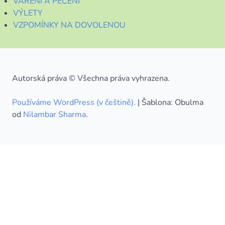
VAŘENÍ A PEČENÍ
VÝLETY
VZPOMÍNKY NA DOVOLENOU
Autorská práva © Všechna práva vyhrazena.
Používáme WordPress (v češtině).
|
Šablona: Obulma
od
Nilambar Sharma
.