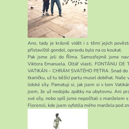
Ano, tady je krásně vidět i s těmi jejich pověs
přístaviště gondol, opravdu bylo na co koukat.
Pak jsme jeli do Říma. Samozřejmě jsme n
Viktora Emanuela, Oltář vlasti, FONTÁNU DE 
VATIKÁN – CHRÁM SVATÉHO PETRA. Snad do smrti
tkaničku, už tu běžící partu musel dobíhat. Naše 
lidské síly. Pamatuji si, jak jsem si v tom Vat
jsem, že už nedojdu zpátky na ubytovnu. Ani prá
své síly, nebo spíš jsme nepočítali s manželem s 
Florencii, kde jsem vyfotila mého manžela pod 