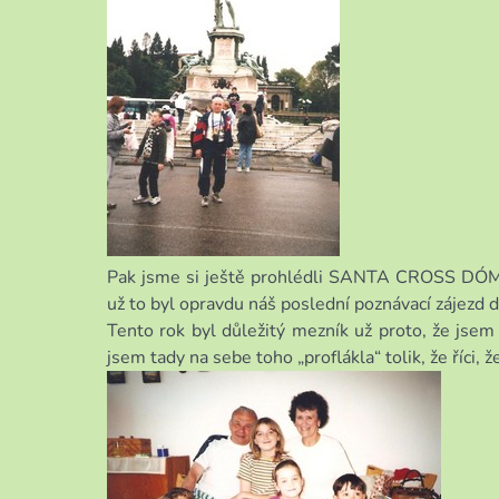
Pak jsme si ještě prohlédli SANTA CROSS DÓM,
už to byl opravdu náš poslední poznávací zájezd do
Tento rok byl důležitý mezník už proto, že jsem s
jsem tady na sebe toho „proflákla“ tolik, že říci, ž