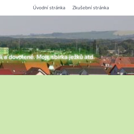
Úvodní stránka
Zkušební stránka
í a dovolené. Moje sbírka ježků atd.