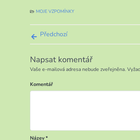
MOJE VZPOMÍNKY
Navigace
Předchozí
pro
Napsat komentář
příspěvek
Vaše e-mailová adresa nebude zveřejněna.
Vyžad
Komentář
Název
*