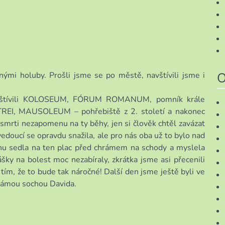
O
tnými holuby. Prošli jsme se po městě, navštívili jsme i
avštívili KOLOSEUM, FÓRUM ROMANUM, pomník krále
TREI, MAUSOLEUM – pohřebiště z 2. století a nakonec
 nezapomenu na ty běhy, jen si člověk chtěl zavázat
vedoucí se opravdu snažila, ale pro nás oba už to bylo nad
ikánu sedla na ten plac před chrámem na schody a myslela
šky na bolest moc nezabíraly, zkrátka jsme asi přecenili
tím, že to bude tak náročné! Další den jsme ještě byli ve
známou sochou Davida.