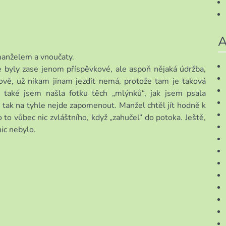
A
manželem a vnoučaty.
se byly zase jenom příspěvkové, ale aspoň nějaká údržba,
ově, už nikam jinam jezdit nemá, protože tam je taková
A také jsem našla fotku těch „mlýnků“, jak jsem psala
, tak na tyhle nejde zapomenout. Manžel chtěl jít hodně k
to vůbec nic zvláštního, když „zahučel“ do potoka. Ještě,
nic nebylo.