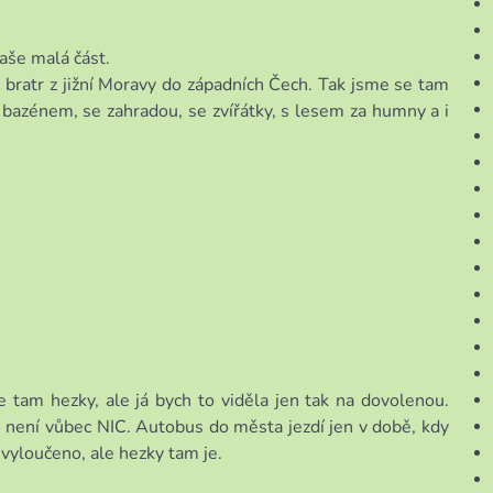
naše malá část.
 bratr z jižní Moravy do západních Čech. Tak jsme se tam
s bazénem, se zahradou, se zvířátky, s lesem za humny a i
e tam hezky, ale já bych to viděla jen tak na dovolenou.
de není vůbec NIC. Autobus do města jezdí jen v době, kdy
 vyloučeno, ale hezky tam je.