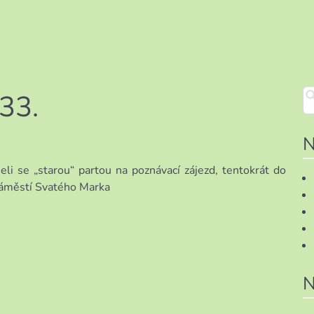
33.
N
li se „starou“ partou na poznávací zájezd, tentokrát do
 náměstí Svatého Marka
N