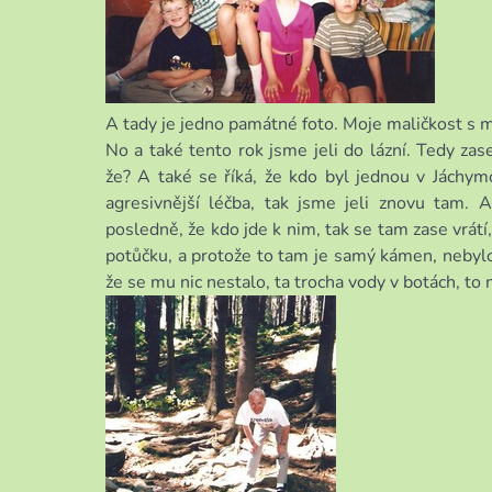
A tady je jedno památné foto. Moje maličkost s 
No a také tento rok jsme jeli do lázní. Tedy za
že? A také se říká, že kdo byl jednou v Jáchym
agresivnější léčba, tak jsme jeli znovu tam. 
posledně, že kdo jde k nim, tak se tam zase vrátí
potůčku, a protože to tam je samý kámen, nebylo 
že se mu nic nestalo, ta trocha vody v botách, to 