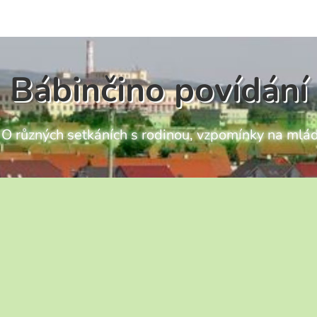
Bábinčino povídání
ch O různých setkáních s rodinou, vzpomínky na mlád