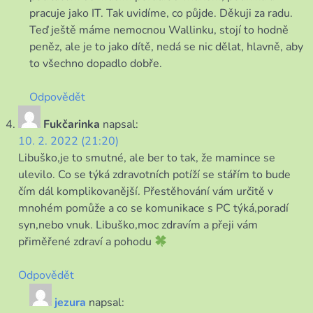
pracuje jako IT. Tak uvidíme, co půjde. Děkuji za radu.
Teď ještě máme nemocnou Wallinku, stojí to hodně
peněz, ale je to jako dítě, nedá se nic dělat, hlavně, aby
to všechno dopadlo dobře.
Odpovědět
Fukčarinka
napsal:
10. 2. 2022 (21:20)
Libuško,je to smutné, ale ber to tak, že mamince se
ulevilo. Co se týká zdravotních potíží se stářím to bude
čím dál komplikovanější. Přestěhování vám určitě v
mnohém pomůže a co se komunikace s PC týká,poradí
syn,nebo vnuk. Libuško,moc zdravím a přeji vám
přiměřené zdraví a pohodu
Odpovědět
jezura
napsal: