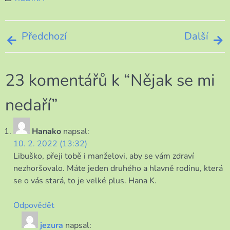
Navigace
Předchozí
Další
pro
23 komentářů k “
Nějak se mi
příspěvek
nedaří
”
Hanako
napsal:
10. 2. 2022 (13:32)
Libuško, přeji tobě i manželovi, aby se vám zdraví
nezhoršovalo. Máte jeden druhého a hlavně rodinu, která
se o vás stará, to je velké plus. Hana K.
Odpovědět
jezura
napsal: