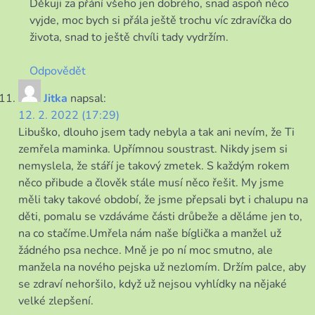
Děkuji za přání všeho jen dobrého, snad aspoň něco
vyjde, moc bych si přála ještě trochu víc zdravíčka do
života, snad to ještě chvíli tady vydržím.
Odpovědět
Jitka
napsal:
12. 2. 2022 (17:29)
Libuško, dlouho jsem tady nebyla a tak ani nevím, že Ti
zemřela maminka. Upřímnou soustrast. Nikdy jsem si
nemyslela, že stáří je takový zmetek. S každým rokem
něco přibude a člověk stále musí něco řešit. My jsme
měli taky takové období, že jsme přepsali byt i chalupu na
děti, pomalu se vzdáváme části drůbeže a děláme jen to,
na co stačíme.Umřela nám naše bíglička a manžel už
žádného psa nechce. Mně je po ní moc smutno, ale
manžela na nového pejska už nezlomím. Držím palce, aby
se zdraví nehoršilo, když už nejsou vyhlídky na nějaké
velké zlepšení.