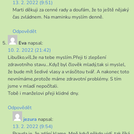
13. 2. 2022 (9:51)
Marti děkuji za cenné rady a doufám, že to ještě nějaký
čas zvládnem. Na maminku myslím denně.
Odpovědět
Eva
napsal:
10. 2. 2022 (21:42)
Libuško,víš,že na tebe myslím.Přeji ti zlepšení
zdravotního stavu…Když byl člověk mladý,tak si myslel,
že bude mít šedivé vlasy a vrásčitou tvář. A nakonec toto
nevnímáme,protože máme zdravotní problémy. S tím
jsme v mladí nepočítali.
Tobě i manželovi přeji klidné dny.
Odpovědět
jezura
napsal:
13. 2. 2022 (9:54)
Pravda je, že zdání klame, Mně když někdo vidí, tak říká,