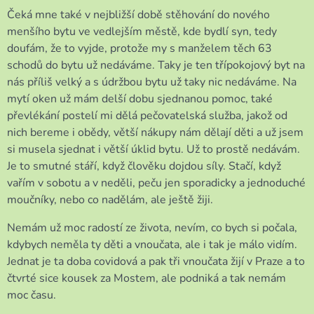
Čeká mne také v nejbližší době stěhování do nového
menšího bytu ve vedlejším městě, kde bydlí syn, tedy
doufám, že to vyjde, protože my s manželem těch 63
schodů do bytu už nedáváme. Taky je ten třípokojový byt na
nás příliš velký a s údržbou bytu už taky nic nedáváme. Na
mytí oken už mám delší dobu sjednanou pomoc, také
převlékání postelí mi dělá pečovatelská služba, jakož od
nich bereme i obědy, větší nákupy nám dělají děti a už jsem
si musela sjednat i větší úklid bytu. Už to prostě nedávám.
Je to smutné stáří, když člověku dojdou síly. Stačí, když
vařím v sobotu a v neděli, peču jen sporadicky a jednoduché
moučníky, nebo co nadělám, ale ještě žiji.
Nemám už moc radostí ze života, nevím, co bych si počala,
kdybych neměla ty děti a vnoučata, ale i tak je málo vidím.
Jednat je ta doba covidová a pak tři vnoučata žijí v Praze a to
čtvrté sice kousek za Mostem, ale podniká a tak nemám
moc času.