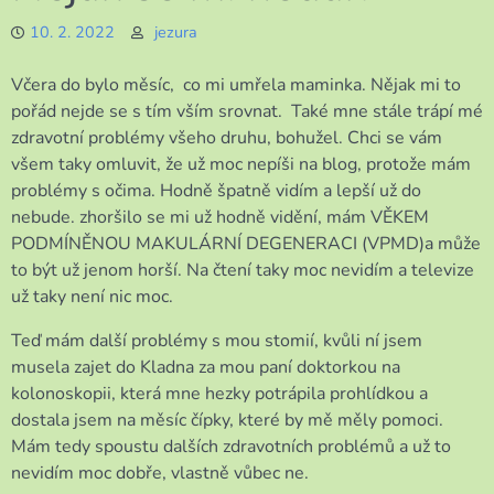
10. 2. 2022
jezura
Včera do bylo měsíc, co mi umřela maminka. Nějak mi to
pořád nejde se s tím vším srovnat. Také mne stále trápí mé
zdravotní problémy všeho druhu, bohužel. Chci se vám
všem taky omluvit, že už moc nepíši na blog, protože mám
problémy s očima. Hodně špatně vidím a lepší už do
nebude. zhoršilo se mi už hodně vidění, mám VĚKEM
PODMÍNĚNOU MAKULÁRNÍ DEGENERACI (VPMD)a může
to být už jenom horší. Na čtení taky moc nevidím a televize
už taky není nic moc.
Teď mám další problémy s mou stomií, kvůli ní jsem
musela zajet do Kladna za mou paní doktorkou na
kolonoskopii, která mne hezky potrápila prohlídkou a
dostala jsem na měsíc čípky, které by mě měly pomoci.
Mám tedy spoustu dalších zdravotních problémů a už to
nevidím moc dobře, vlastně vůbec ne.