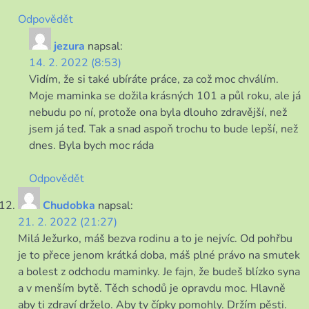
Odpovědět
jezura
napsal:
14. 2. 2022 (8:53)
Vidím, že si také ubíráte práce, za což moc chválím.
Moje maminka se dožila krásných 101 a půl roku, ale já
nebudu po ní, protože ona byla dlouho zdravější, než
jsem já teď. Tak a snad aspoň trochu to bude lepší, než
dnes. Byla bych moc ráda
Odpovědět
Chudobka
napsal:
21. 2. 2022 (21:27)
Milá Ježurko, máš bezva rodinu a to je nejvíc. Od pohřbu
je to přece jenom krátká doba, máš plné právo na smutek
a bolest z odchodu maminky. Je fajn, že budeš blízko syna
a v menším bytě. Těch schodů je opravdu moc. Hlavně
aby ti zdraví drželo. Aby ty čípky pomohly. Držím pěsti.