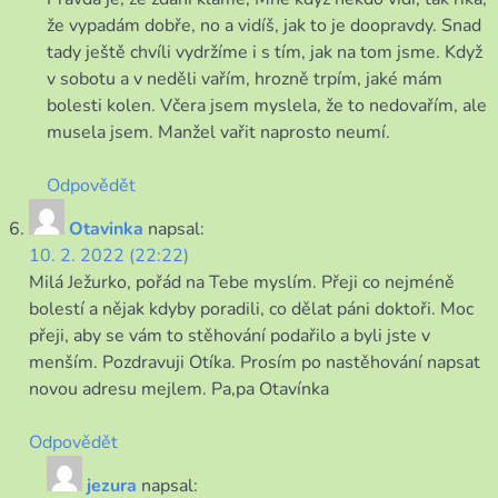
že vypadám dobře, no a vidíš, jak to je doopravdy. Snad
tady ještě chvíli vydržíme i s tím, jak na tom jsme. Když
v sobotu a v neděli vařím, hrozně trpím, jaké mám
bolesti kolen. Včera jsem myslela, že to nedovařím, ale
musela jsem. Manžel vařit naprosto neumí.
Odpovědět
Otavinka
napsal:
10. 2. 2022 (22:22)
Milá Ježurko, pořád na Tebe myslím. Přeji co nejméně
bolestí a nějak kdyby poradili, co dělat páni doktoři. Moc
přeji, aby se vám to stěhování podařilo a byli jste v
menším. Pozdravuji Otíka. Prosím po nastěhování napsat
novou adresu mejlem. Pa,pa Otavínka
Odpovědět
jezura
napsal: