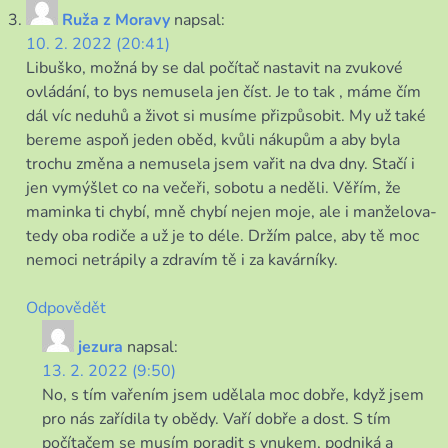
Ruža z Moravy
napsal:
10. 2. 2022 (20:41)
Libuško, možná by se dal počítač nastavit na zvukové
ovládání, to bys nemusela jen číst. Je to tak , máme čím
dál víc neduhů a život si musíme přizpůsobit. My už také
bereme aspoň jeden oběd, kvůli nákupům a aby byla
trochu změna a nemusela jsem vařit na dva dny. Stačí i
jen vymýšlet co na večeři, sobotu a neděli. Věřím, že
maminka ti chybí, mně chybí nejen moje, ale i manželova-
tedy oba rodiče a už je to déle. Držím palce, aby tě moc
nemoci netrápily a zdravím tě i za kavárníky.
Odpovědět
jezura
napsal:
13. 2. 2022 (9:50)
No, s tím vařením jsem udělala moc dobře, když jsem
pro nás zařídila ty obědy. Vaří dobře a dost. S tím
počítačem se musím poradit s vnukem, podniká a