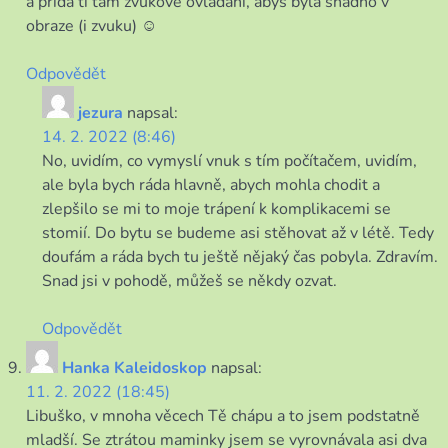
a přidá ti tam zvukové ovládání, abys byla snadno v
obraze (i zvuku) ☺
Odpovědět
jezura
napsal:
14. 2. 2022 (8:46)
No, uvidím, co vymyslí vnuk s tím počítačem, uvidím,
ale byla bych ráda hlavně, abych mohla chodit a
zlepšilo se mi to moje trápení k komplikacemi se
stomií. Do bytu se budeme asi stěhovat až v létě. Tedy
doufám a ráda bych tu ještě nějaký čas pobyla. Zdravím.
Snad jsi v pohodě, můžeš se někdy ozvat.
Odpovědět
Hanka Kaleidoskop
napsal:
11. 2. 2022 (18:45)
Libuško, v mnoha věcech Tě chápu a to jsem podstatně
mladší. Se ztrátou maminky jsem se vyrovnávala asi dva