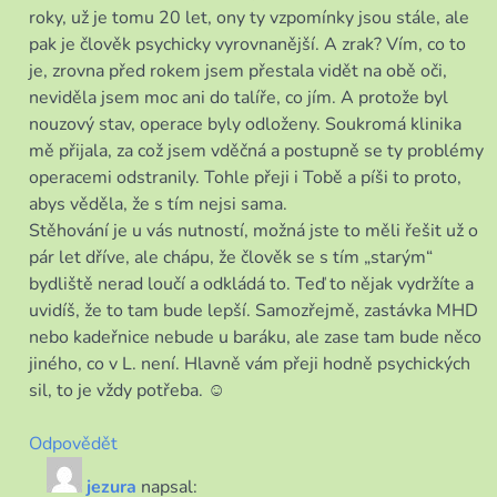
roky, už je tomu 20 let, ony ty vzpomínky jsou stále, ale
pak je člověk psychicky vyrovnanější. A zrak? Vím, co to
je, zrovna před rokem jsem přestala vidět na obě oči,
neviděla jsem moc ani do talíře, co jím. A protože byl
nouzový stav, operace byly odloženy. Soukromá klinika
mě přijala, za což jsem vděčná a postupně se ty problémy
operacemi odstranily. Tohle přeji i Tobě a píši to proto,
abys věděla, že s tím nejsi sama.
Stěhování je u vás nutností, možná jste to měli řešit už o
pár let dříve, ale chápu, že člověk se s tím „starým“
bydliště nerad loučí a odkládá to. Teď to nějak vydržíte a
uvidíš, že to tam bude lepší. Samozřejmě, zastávka MHD
nebo kadeřnice nebude u baráku, ale zase tam bude něco
jiného, co v L. není. Hlavně vám přeji hodně psychických
sil, to je vždy potřeba. ☺
Odpovědět
jezura
napsal: