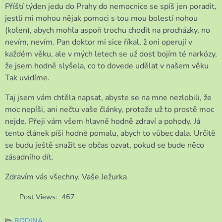
Příští týden jedu do Prahy do nemocnice se spíš jen poradit,
jestli mi mohou nějak pomoci s tou mou bolestí nohou
(kolen), abych mohla aspoň trochu chodit na procházky, no
nevím, nevím. Pan doktor mi sice říkal, ž oni operují v
každém věku, ale v mých letech se už dost bojím té narkózy,
že jsem hodně slyšela, co to dovede udělat v našem věku
Tak uvidíme.
Taj jsem vám chtěla napsat, abyste se na mne nezlobili, že
moc nepíši, ani nečtu vaše články, protože už to prostě moc
nejde. Přeji vám všem hlavně hodně zdraví a pohody. Já
tento článek píši hodně pomalu, abych to vůbec dala. Určitě
se budu ještě snažit se občas ozvat, pokud se bude něco
zásadního dít.
Zdravím vás všechny. Vaše Ježurka
Post Views:
467
RODINA