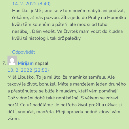
14. 2. 2022 (8:40)
Haničko, ještě jsme se v tom novém nabyli ani podívat,
čekáme, až nás pozvou. Zítra jedu do Prahy na Homolku
kvůli těm kolenům a páteři, ale moc si od toho
neslibuji. Dám vědět. Ve čtvrtek mám volat do Kladna
kvůli té histologii, tak drž palečky.
Odpovědět
Mirijam
napsal:
10. 2. 2022 (22:52)
Milá Libuško. To je mi líto, že maminka zemřela. Ale
takový je život, bohužel. Máte s manželem jeden druhého
a přestěhujete se blíže k mladým, kteří vám pomáhají.
Což v dnešní době také není běžné. S věkem se zdraví
horší. Co už naděláme. Je potřeba život prožít a užívat si
dětí, vnoučat, manžela. Přeji opravdu hodně zdraví vám
všem.