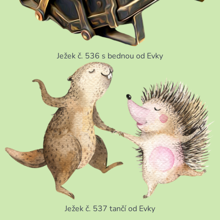
Ježek č. 536 s bednou od Evky
Ježek č. 537 tančí od Evky