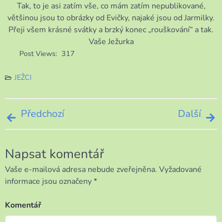
Tak, to je asi zatím vše, co mám zatím nepublikované,
většinou jsou to obrázky od Evičky, najaké jsou od Jarmilky.
Přeji všem krásné svátky a brzký konec „rouškování“ a tak.
Vaše Ježurka
Post Views:
317
JEŽCI
Navigace
Předchozí
Další
pro
Napsat komentář
příspěvek
Vaše e-mailová adresa nebude zveřejněna.
Vyžadované
informace jsou označeny
*
Komentář