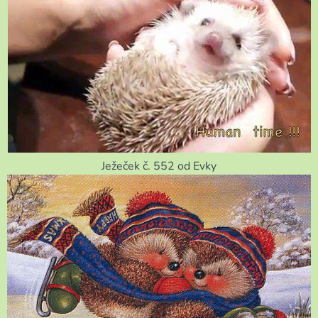
Ježeček č. 552 od Evky