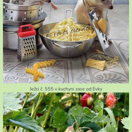
Ježci č. 555 v kuchyni zase od Evky