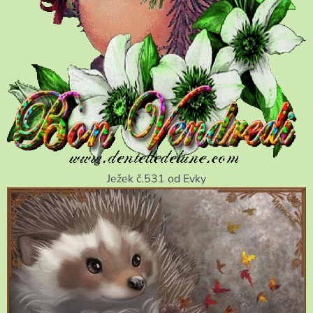
Ježek č.531 od Evky