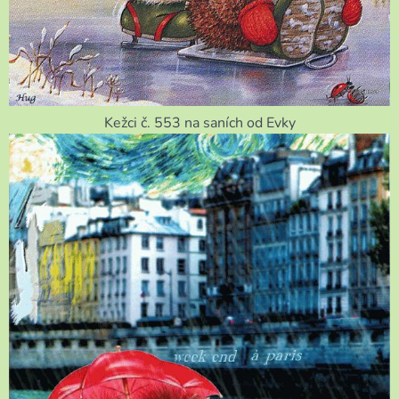
Kežci č. 553 na saních od Evky