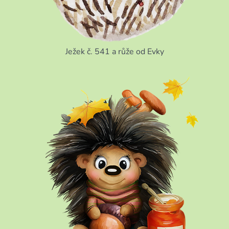
Ježek č. 541 a růže od Evky