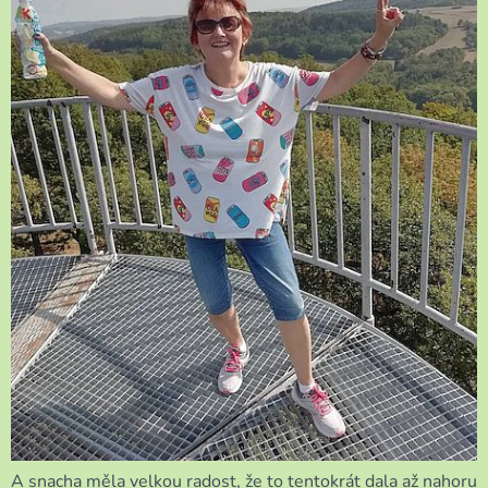
A snacha měla velkou radost, že to tentokrát dala až nahoru