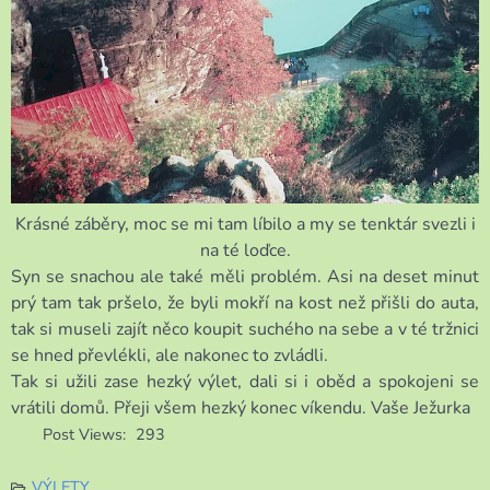
Krásné záběry, moc se mi tam líbilo a my se tenktár svezli i
na té loďce.
Syn se snachou ale také měli problém. Asi na deset minut
prý tam tak pršelo, že byli mokří na kost než přišli do auta,
tak si museli zajít něco koupit suchého na sebe a v té tržnici
se hned převlékli, ale nakonec to zvládli.
Tak si užili zase hezký výlet, dali si i oběd a spokojeni se
vrátili domů. Přeji všem hezký konec víkendu. Vaše Ježurka
Post Views:
293
VÝLETY