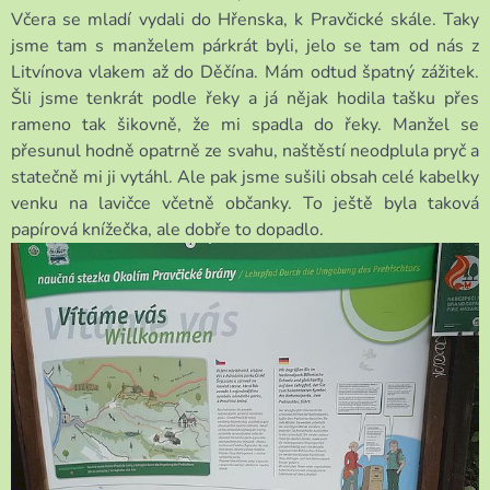
Včera se mladí vydali do Hřenska, k Pravčické skále. Taky
jsme tam s manželem párkrát byli, jelo se tam od nás z
Litvínova vlakem až do Děčína. Mám odtud špatný zážitek.
Šli jsme tenkrát podle řeky a já nějak hodila tašku přes
rameno tak šikovně, že mi spadla do řeky. Manžel se
přesunul hodně opatrně ze svahu, naštěstí neodplula pryč a
statečně mi ji vytáhl. Ale pak jsme sušili obsah celé kabelky
venku na lavičce včetně občanky. To ještě byla taková
papírová knížečka, ale dobře to dopadlo.