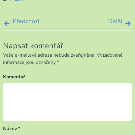
Navigace
Předchozí
Další
pro
Napsat komentář
příspěvek
Vaše e-mailová adresa nebude zveřejněna.
Vyžadované
informace jsou označeny
*
Komentář
Název
*