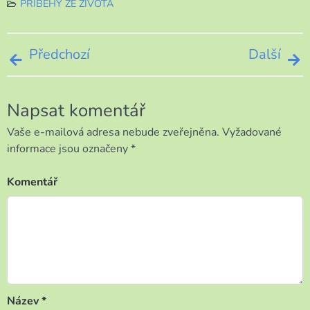
PŘÍBĚHY ZE ŽIVOTA
Navigace
Předchozí
Další
pro
Napsat komentář
příspěvek
Vaše e-mailová adresa nebude zveřejněna.
Vyžadované
informace jsou označeny
*
Komentář
Název
*