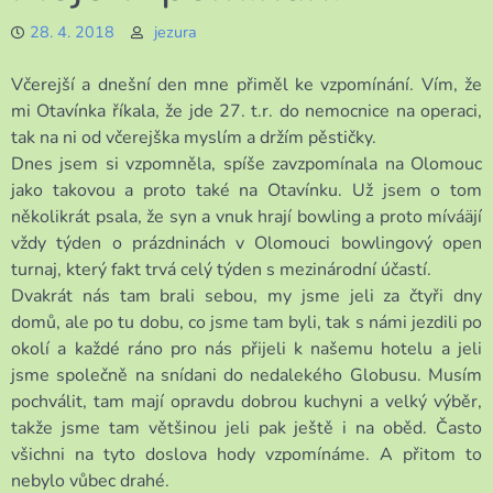
28. 4. 2018
jezura
Včerejší a dnešní den mne přiměl ke vzpomínání. Vím, že
mi Otavínka říkala, že jde 27. t.r. do nemocnice na operaci,
tak na ni od včerejška myslím a držím pěstičky.
Dnes jsem si vzpomněla, spíše zavzpomínala na Olomouc
jako takovou a proto také na Otavínku. Už jsem o tom
několikrát psala, že syn a vnuk hrají bowling a proto míváäjí
vždy týden o prázdninách v Olomouci bowlingový open
turnaj, který fakt trvá celý týden s mezinárodní účastí.
Dvakrát nás tam brali sebou, my jsme jeli za čtyři dny
domů, ale po tu dobu, co jsme tam byli, tak s námi jezdili po
okolí a každé ráno pro nás přijeli k našemu hotelu a jeli
jsme společně na snídani do nedalekého Globusu. Musím
pochválit, tam mají opravdu dobrou kuchyni a velký výběr,
takže jsme tam většinou jeli pak ještě i na oběd. Často
všichni na tyto doslova hody vzpomínáme. A přitom to
nebylo vůbec drahé.