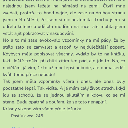
najednou jsem ležela na náměstí na zemi. Čtyři mne
zvedali, protože to hned nejde, ale zase na druhou stranu
jsem měla štěstí, že jsem si nic nezlomila. Trochu jsem si
odřela koleno a udělala modřinu na ruce, ale mohla jsem
vstát a jít pokračovat v nakupování.
No a to mi zase evokovalo vzpomínky na mé pády, že by
stálo zato se zamyslet a aspoň ty nejdůležitější popsat.
Kdybych měla popisovat všechny, vydalo by to na knížku,
fakt. Ještě trošku při chůzi cítím ten pád, ale jde to. No, co
nadělám, já vím, že to už moc lepší nebude, ale doma sedět
kvůli tomu přece nebudu!
Tak jsem měla vzpomínky včera i dnes, ale dnes byly
podstatně lepší. Tak vidíte. A já mám celý život strach, když
jdu ze schodů, že se jednou skutálím a kdoví, co se mi
stane. Budu opatrná a doufam, že se toto nenaplní.
Krásný víkend vám všem přeje Ježurka
Post Views:
248