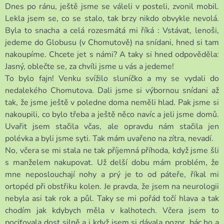
Dnes po ránu, ještě jsme se váleli v posteli, zvonil mobil.
Lekla jsem se, co se stalo, tak brzy nikdo obvykle nevolá.
Byla to snacha a celá rozesmátá mi říká : Vstávat, lenoši,
jedeme do Globusu (v Chomutově) na snídani, hned si tam
nakoupíme. Chcete jet s námi? A taky si hned odpověděla:
Jasný, oblečte se, za chvíli jsme u vás a jedeme!
To bylo fajn! Venku svížilo sluníčko a my se vydali do
nedalekého Chomutova. Dali jsme si výbornou snídani až
tak, že jsme ještě v poledne doma neměli hlad. Pak jsme si
nakoupili, co bylo třeba a ještě něco navíc a jeli jsme domů.
Uvařit jsem stačila včas, ale opravdu nám stačila jen
polévka a byli jsme syti. Tak mám uvařeno na zítra, nevadí.
No, včera se mi stala ne tak příjemná příhoda, když jsme šli
s manželem nakupovat. Už delší dobu mám problém, že
mne neposlouchají nohy a prý je to od páteře, říkal mi
ortopéd při obstřiku kolen. Je pravda, že jsem na neurologii
nebyla asi tak rok a půl. Taky se mi pořád točí hlava a tak
chodím jak kdybych měla v kalhotech. Včera jsem to
pociťovala dost silně a i když jsem si dávala pozor, bác ho a