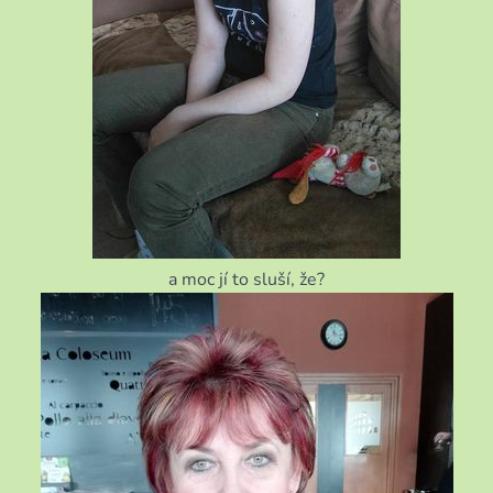
a moc jí to sluší, že?