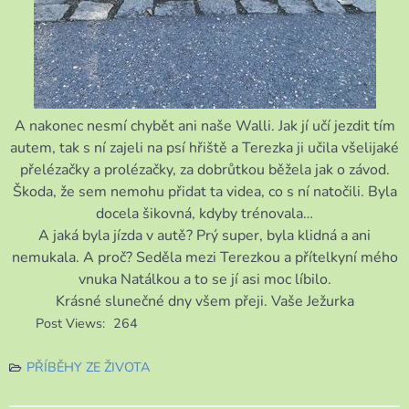
A nakonec nesmí chybět ani naše Walli. Jak jí učí jezdit tím
autem, tak s ní zajeli na psí hřiště a Terezka ji učila všelijaké
přelézačky a prolézačky, za dobrůtkou běžela jak o závod.
Škoda, že sem nemohu přidat ta videa, co s ní natočili. Byla
docela šikovná, kdyby trénovala…
A jaká byla jízda v autě? Prý super, byla klidná a ani
nemukala. A proč? Seděla mezi Terezkou a přítelkyní mého
vnuka Natálkou a to se jí asi moc líbilo.
Krásné slunečné dny všem přeji. Vaše Ježurka
Post Views:
264
PŘÍBĚHY ZE ŽIVOTA