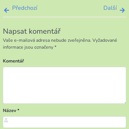
Navigace
Předchozí
Další
pro
Napsat komentář
příspěvek
Vaše e-mailová adresa nebude zveřejněna.
Vyžadované
informace jsou označeny
*
Komentář
Název
*