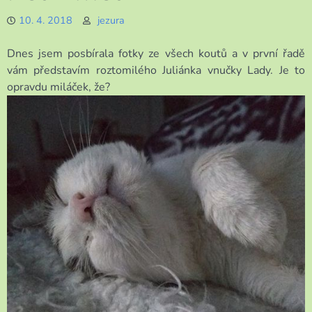
10. 4. 2018
jezura
Dnes jsem posbírala fotky ze všech koutů a v první řadě
vám představím roztomilého Juliánka vnučky Lady. Je to
opravdu miláček, že?