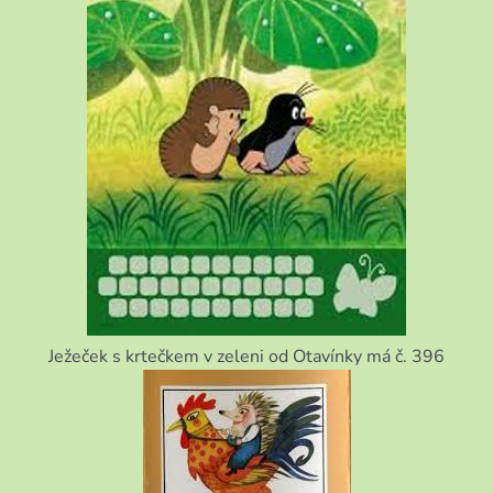
Ježeček s krtečkem v zeleni od Otavínky má č. 396