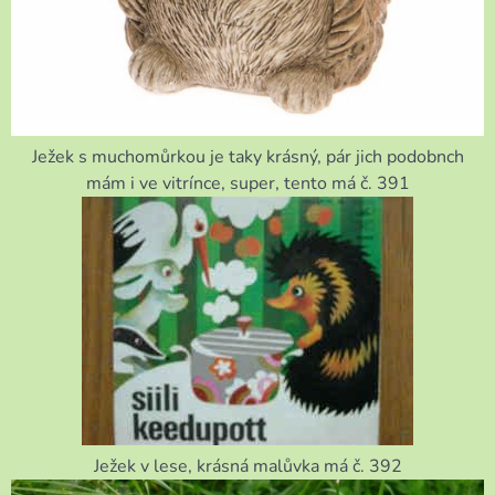
Ježek s muchomůrkou je taky krásný, pár jich podobnch
mám i ve vitrínce, super, tento má č. 391
Ježek v lese, krásná malůvka má č. 392