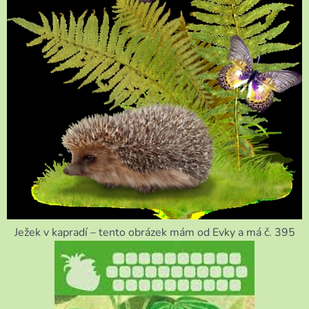
Ježek v kapradí – tento obrázek mám od Evky a má č. 395