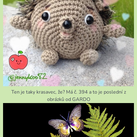
Ten je taky krasavec, že? Má č. 394 a to je poslední z
obrázků od GARDO