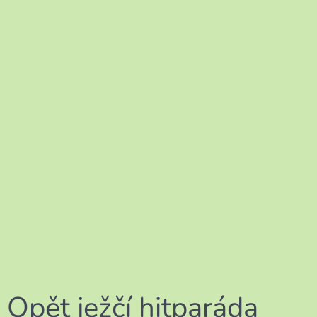
Opět ježčí hitparáda