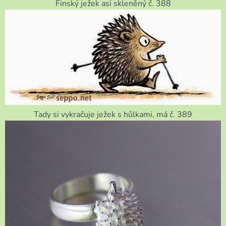
Finský ježek asi skleněný č. 388
Tady si vykračuje ježek s hůlkami, má č. 389