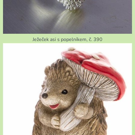
Ježeček asi s popelníkem, č. 390