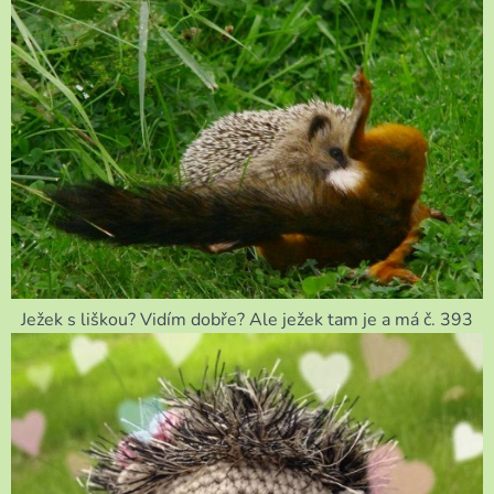
Ježek s liškou? Vidím dobře? Ale ježek tam je a má č. 393