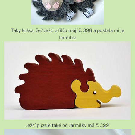
Taky krása, že? Ježci z filču mají č. 398 a poslala mi je
Jarmilka
Ježčí puzzle také od Jarmilky má č. 399