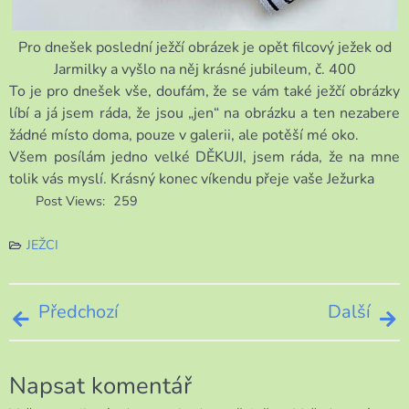
Pro dnešek poslední ježčí obrázek je opět filcový ježek od
Jarmilky a vyšlo na něj krásné jubileum, č. 400
To je pro dnešek vše, doufám, že se vám také ježčí obrázky
líbí a já jsem ráda, že jsou „jen“ na obrázku a ten nezabere
žádné místo doma, pouze v galerii, ale potěší mé oko.
Všem posílám jedno velké DĚKUJI, jsem ráda, že na mne
tolik vás myslí. Krásný konec víkendu přeje vaše Ježurka
Post Views:
259
JEŽCI
Navigace
Předchozí
Další
pro
Napsat komentář
příspěvek