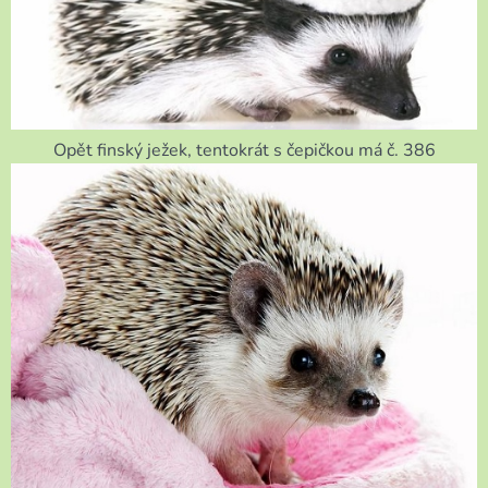
Opět finský ježek, tentokrát s čepičkou má č. 386