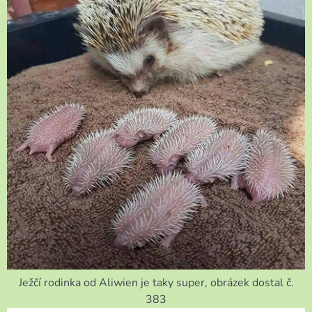
Ježčí rodinka od Aliwien je taky super, obrázek dostal č.
383