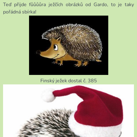
Teď přijde fůůůůra ježčích obrázků od Gardo, to je taky
pořádná sbírka!
Finský ježek dostal č. 385