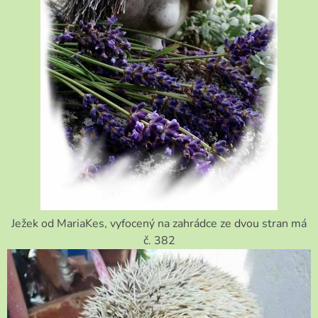
Ježek od MariaKes, vyfocený na zahrádce ze dvou stran má
č. 382