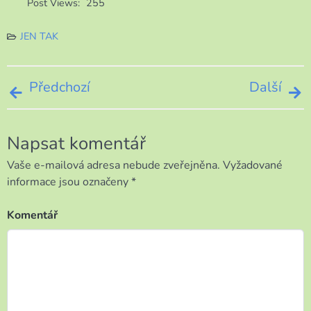
Post Views:
255
JEN TAK
Navigace
Předchozí
Další
pro
Napsat komentář
příspěvek
Vaše e-mailová adresa nebude zveřejněna.
Vyžadované
informace jsou označeny
*
Komentář