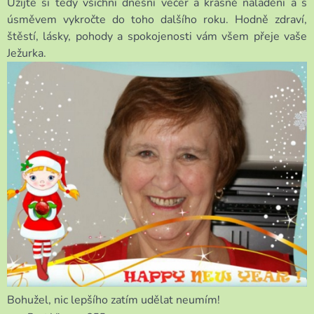
Užijte si tedy všichni dnešní večer a krásně naladěni a s
úsměvem vykročte do toho dalšího roku. Hodně zdraví,
štěstí, lásky, pohody a spokojenosti vám všem přeje vaše
Ježurka.
Bohužel, nic lepšího zatím udělat neumím!