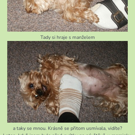
Tady si hraje s manželem
a taky se mnou. Krásně se přitom usmívala, vidíte?