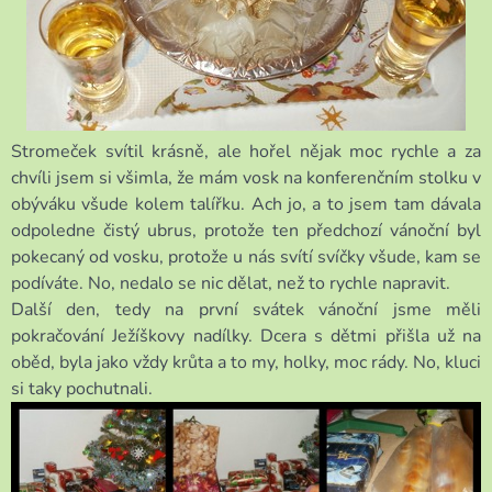
Stromeček svítil krásně, ale hořel nějak moc rychle a za
chvíli jsem si všimla, že mám vosk na konferenčním stolku v
obýváku všude kolem talířku. Ach jo, a to jsem tam dávala
odpoledne čistý ubrus, protože ten předchozí vánoční byl
pokecaný od vosku, protože u nás svítí svíčky všude, kam se
podíváte. No, nedalo se nic dělat, než to rychle napravit.
Další den, tedy na první svátek vánoční jsme měli
pokračování Ježíškovy nadílky. Dcera s dětmi přišla už na
oběd, byla jako vždy krůta a to my, holky, moc rády. No, kluci
si taky pochutnali.