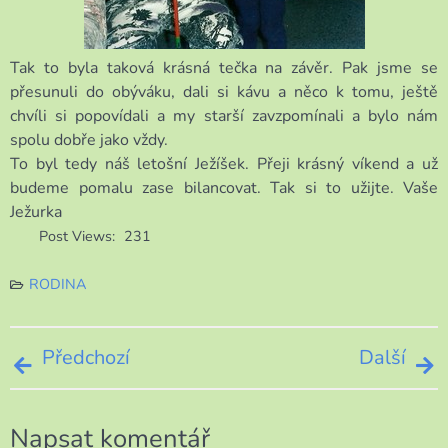
Tak to byla taková krásná tečka na závěr. Pak jsme se
přesunuli do obýváku, dali si kávu a něco k tomu, ještě
chvíli si popovídali a my starší zavzpomínali a bylo nám
spolu dobře jako vždy.
To byl tedy náš letošní Ježíšek. Přeji krásný víkend a už
budeme pomalu zase bilancovat. Tak si to užijte. Vaše
Ježurka
Post Views:
231
RODINA
Navigace
Předchozí
Další
pro
Napsat komentář