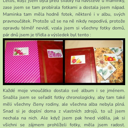
Letos, když jsem byla před svátky na návštěvě u maminky,
zase jsem se tam probírala fotkami a dostala jsem nápad.
Maminka tam měla hodně fotek, některé i v albu, svých
pravnoučátek. Protože už se na ně nikdy nepodívá, protože
opravdu téměř nevidí, vzala jsem si všechny fotky domů,
pár dnů jsem je třídla a výsledek byl tento :
Každé moje vnoučátko dostalo své album i se jménem.
Snažila jsem se seřadit fotky chronologicky, aby tam také
měli všechny členy rodiny, ale všechna alba nebyla plná.
Snad si je doplní doma z vlastních zdrojů, to už jsem
nechala na nich. Ale když jsem pak hned viděla, jak si
všichni se zájmem prohlíželi fotky, měla jsem radost.