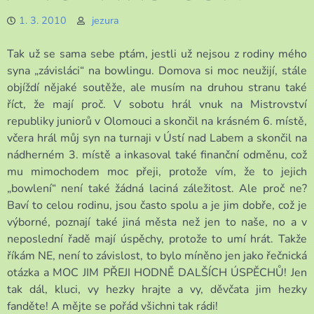
1. 3. 2010
jezura
Tak už se sama sebe ptám, jestli už nejsou z rodiny mého
syna „závisláci“ na bowlingu. Domova si moc neužijí, stále
objíždí nějaké soutěže, ale musím na druhou stranu také
říct, že mají proč. V sobotu hrál vnuk na Mistrovství
republiky juniorů v Olomouci a skončil na krásném 6. místě,
včera hrál můj syn na turnaji v Ústí nad Labem a skončil na
nádherném 3. místě a inkasoval také finanční odměnu, což
mu mimochodem moc přeji, protože vím, že to jejich
„bowlení“ není také žádná laciná záležitost. Ale proč ne?
Baví to celou rodinu, jsou často spolu a je jim dobře, což je
výborné, poznají také jiná města než jen to naše, no a v
neposlední řadě mají úspěchy, protože to umí hrát. Takže
říkám NE, není to závislost, to bylo míněno jen jako řečnická
otázka a MOC JIM PŘEJI HODNĚ DALŠÍCH ÚSPĚCHŮ! Jen
tak dál, kluci, vy hezky hrajte a vy, děvčata jim hezky
fanděte! A mějte se pořád všichni tak rádi!