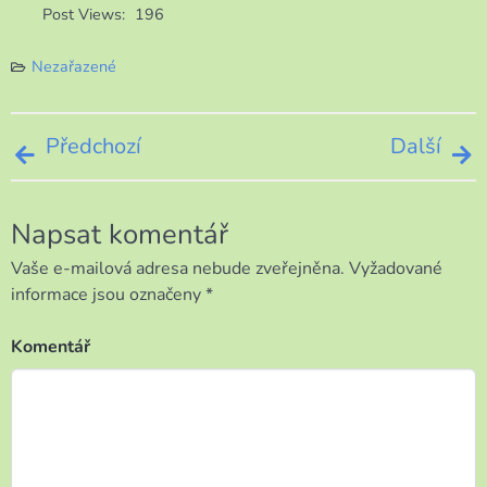
Post Views:
196
Nezařazené
Navigace
Předchozí
Další
pro
Napsat komentář
příspěvek
Vaše e-mailová adresa nebude zveřejněna.
Vyžadované
informace jsou označeny
*
Komentář