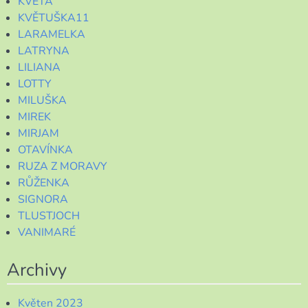
KVĚTA
KVĚTUŠKA11
LARAMELKA
LATRYNA
LILIANA
LOTTY
MILUŠKA
MIREK
MIRJAM
OTAVÍNKA
RUZA Z MORAVY
RŮŽENKA
SIGNORA
TLUSTJOCH
VANIMARÉ
Archivy
Květen 2023