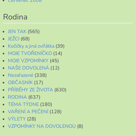
Červenec 2008
Rodina
JEN TAK
(565)
JEŽCI
(68)
Kočičky a jiná zvířátka
(39)
MOJE TVOŘENÍČKO
(14)
MOJE VZPOMÍNKY
(45)
NAŠE DOVOLENÁ
(12)
Nezařazené
(338)
OBČASNÍK
(17)
PŘÍBĚHY ZE ŽIVOTA
(630)
RODINA
(637)
TÉMA TÝDNE
(180)
VAŘENÍ A PEČENÍ
(128)
VÝLETY
(28)
VZPOMÍNKY NA DOVOLENOU
(8)