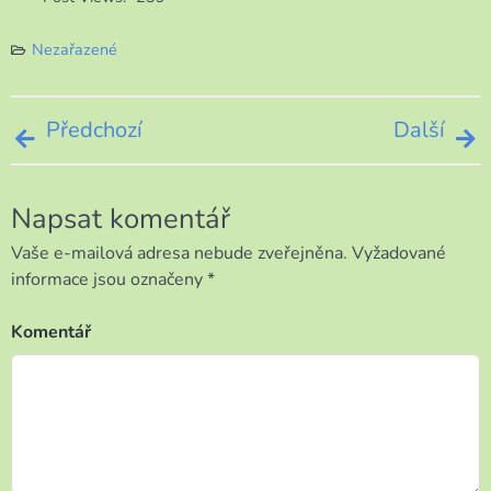
Nezařazené
Navigace
Předchozí
Další
pro
Napsat komentář
příspěvek
Vaše e-mailová adresa nebude zveřejněna.
Vyžadované
informace jsou označeny
*
Komentář