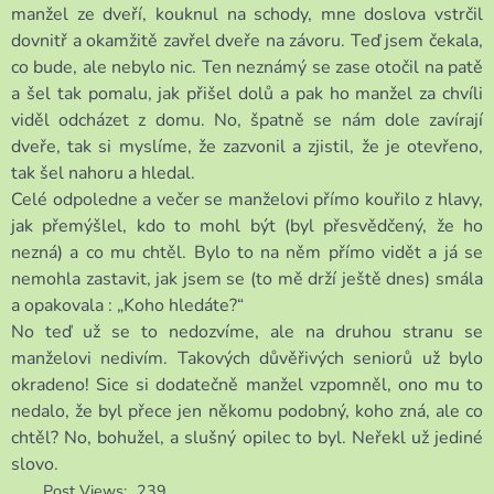
manžel ze dveří, kouknul na schody, mne doslova vstrčil
dovnitř a okamžitě zavřel dveře na závoru. Teď jsem čekala,
co bude, ale nebylo nic. Ten neznámý se zase otočil na patě
a šel tak pomalu, jak přišel dolů a pak ho manžel za chvíli
viděl odcházet z domu. No, špatně se nám dole zavírají
dveře, tak si myslíme, že zazvonil a zjistil, že je otevřeno,
tak šel nahoru a hledal.
Celé odpoledne a večer se manželovi přímo kouřilo z hlavy,
jak přemýšlel, kdo to mohl být (byl přesvědčený, že ho
nezná) a co mu chtěl. Bylo to na něm přímo vidět a já se
nemohla zastavit, jak jsem se (to mě drží ještě dnes) smála
a opakovala : „Koho hledáte?“
No teď už se to nedozvíme, ale na druhou stranu se
manželovi nedivím. Takových důvěřivých seniorů už bylo
okradeno! Sice si dodatečně manžel vzpomněl, ono mu to
nedalo, že byl přece jen někomu podobný, koho zná, ale co
chtěl? No, bohužel, a slušný opilec to byl. Neřekl už jediné
slovo.
Post Views:
239