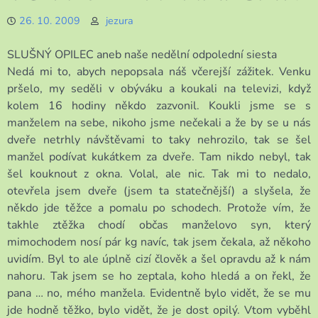
26. 10. 2009
jezura
SLUŠNÝ OPILEC aneb naše nedělní odpolední siesta
Nedá mi to, abych nepopsala náš včerejší zážitek. Venku
pršelo, my seděli v obýváku a koukali na televizi, když
kolem 16 hodiny někdo zazvonil. Koukli jsme se s
manželem na sebe, nikoho jsme nečekali a že by se u nás
dveře netrhly návštěvami to taky nehrozilo, tak se šel
manžel podívat kukátkem za dveře. Tam nikdo nebyl, tak
šel kouknout z okna. Volal, ale nic. Tak mi to nedalo,
otevřela jsem dveře (jsem ta statečnější) a slyšela, že
někdo jde těžce a pomalu po schodech. Protože vím, že
takhle ztěžka chodí občas manželovo syn, který
mimochodem nosí pár kg navíc, tak jsem čekala, až někoho
uvidím. Byl to ale úplně cizí člověk a šel opravdu až k nám
nahoru. Tak jsem se ho zeptala, koho hledá a on řekl, že
pana … no, mého manžela. Evidentně bylo vidět, že se mu
jde hodně těžko, bylo vidět, že je dost opilý. Vtom vyběhl